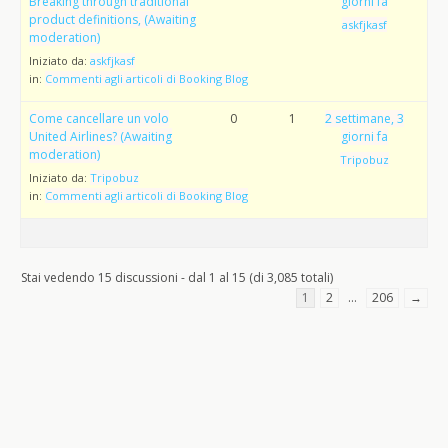
Breaking through traditional
giorni fa
product definitions, (Awaiting
askfjkasf
moderation)
Iniziato da:
askfjkasf
in:
Commenti agli articoli di Booking Blog
Come cancellare un volo
0
1
2 settimane, 3
United Airlines? (Awaiting
giorni fa
moderation)
Tripobuz
Iniziato da:
Tripobuz
in:
Commenti agli articoli di Booking Blog
Stai vedendo 15 discussioni - dal 1 al 15 (di 3,085 totali)
1
2
…
206
→