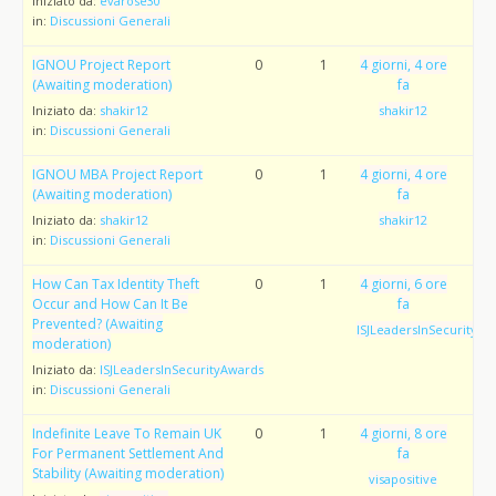
Iniziato da:
evarose30
in:
Discussioni Generali
IGNOU Project Report
0
1
4 giorni, 4 ore
(Awaiting moderation)
fa
Iniziato da:
shakir12
shakir12
in:
Discussioni Generali
IGNOU MBA Project Report
0
1
4 giorni, 4 ore
(Awaiting moderation)
fa
Iniziato da:
shakir12
shakir12
in:
Discussioni Generali
How Can Tax Identity Theft
0
1
4 giorni, 6 ore
Occur and How Can It Be
fa
Prevented? (Awaiting
ISJLeadersInSecurityAw
moderation)
Iniziato da:
ISJLeadersInSecurityAwards
in:
Discussioni Generali
Indefinite Leave To Remain UK
0
1
4 giorni, 8 ore
For Permanent Settlement And
fa
Stability (Awaiting moderation)
visapositive