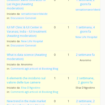
Las Vegas (Awaiting
giorni fa
moderation)
sensationsworldwide
Iniziato da:
sensationsworldwide
in:
Discussioni Generali
IUI IVF Clinic & IUI Center in
0
1
1 settimana, 4
Varanasi, India – IUI treatment
giorni fa
(Awaiting moderation)
New Life Hospital
Iniziato da:
New Life Hospital
in:
Discussioni Generali
What is data science (Awaiting
0
1
2 settimane fa
moderation)
Anonimo
Iniziato da:
Anonimo
in:
Commenti agli articoli di Booking Blog
6 elementi che incidono sul
1
1
2 settimane,
valore delle tue camere
2 giorni fa
Iniziato da:
Elisa D’Agostino
Elisa D'Agostino
in:
Commenti agli articoli di Booking Blog
New trend in the male market
0
1
2 settimane, 2