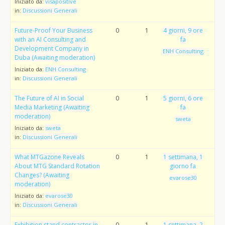
Iniziato da:
visapositive
in:
Discussioni Generali
Future-Proof Your Business
0
1
4 giorni, 9 ore
with an AI Consulting and
fa
Development Company in
ENH Consulting
Duba (Awaiting moderation)
Iniziato da:
ENH Consulting
in:
Discussioni Generali
The Future of AI in Social
0
1
5 giorni, 6 ore
Media Marketing (Awaiting
fa
moderation)
sweta
Iniziato da:
sweta
in:
Discussioni Generali
What MTGazone Reveals
0
1
1 settimana, 1
About MTG Standard Rotation
giorno fa
Changes? (Awaiting
evarose30
moderation)
Iniziato da:
evarose30
in:
Discussioni Generali
Exhibition stand contractor in
0
1
1 settimana, 2