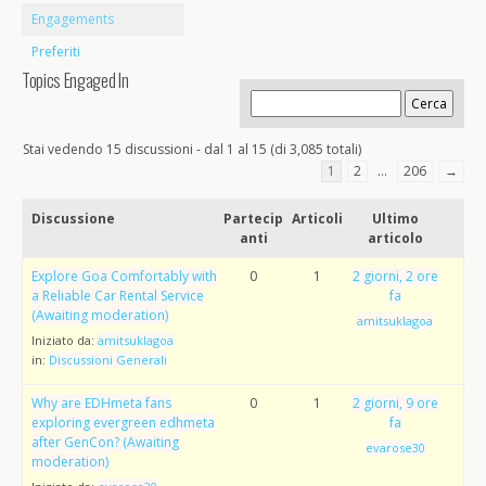
Engagements
Preferiti
Topics Engaged In
Stai vedendo 15 discussioni - dal 1 al 15 (di 3,085 totali)
1
2
…
206
→
Discussione
Partecip
Articoli
Ultimo
anti
articolo
Explore Goa Comfortably with
0
1
2 giorni, 2 ore
a Reliable Car Rental Service
fa
(Awaiting moderation)
amitsuklagoa
Iniziato da:
amitsuklagoa
in:
Discussioni Generali
Why are EDHmeta fans
0
1
2 giorni, 9 ore
exploring evergreen edhmeta
fa
after GenCon? (Awaiting
evarose30
moderation)