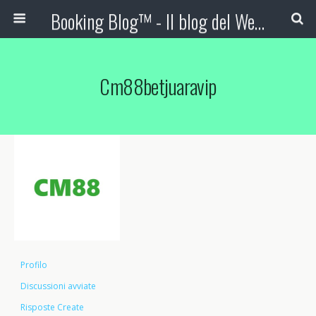
Booking Blog™ - Il blog del Web Marketing Turistico
Cm88betjuaravip
Profilo
Discussioni avviate
Risposte Create