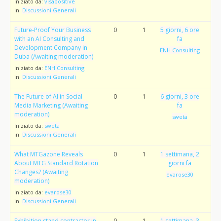
Iniziato da:
visapositive
in:
Discussioni Generali
Future-Proof Your Business
0
1
5 giorni, 6 ore
with an AI Consulting and
fa
Development Company in
ENH Consulting
Duba (Awaiting moderation)
Iniziato da:
ENH Consulting
in:
Discussioni Generali
The Future of AI in Social
0
1
6 giorni, 3 ore
Media Marketing (Awaiting
fa
moderation)
sweta
Iniziato da:
sweta
in:
Discussioni Generali
What MTGazone Reveals
0
1
1 settimana, 2
About MTG Standard Rotation
giorni fa
Changes? (Awaiting
evarose30
moderation)
Iniziato da:
evarose30
in:
Discussioni Generali
Exhibition stand contractor in
0
1
1 settimana, 3