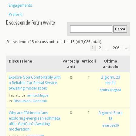
Engagements
Preferiti
Discussioni del Forum Avviate
Stai vedendo 15 discussioni - dal 1 al 15 (di 3,085 totali)
1
2
…
206
→
Discussione
Partecip
Articoli
Ultimo
anti
articolo
Explore Goa Comfortably with
0
1
2 giorni, 23
a Reliable Car Rental Service
ore fa
(Awaiting moderation)
amitsuklagoa
Iniziato da:
amitsuklagoa
in:
Discussioni Generali
Why are EDHmeta fans
0
1
3 giorni, 5 ore
exploring evergreen edhmeta
fa
after GenCon? (Awaiting
evarose30
moderation)