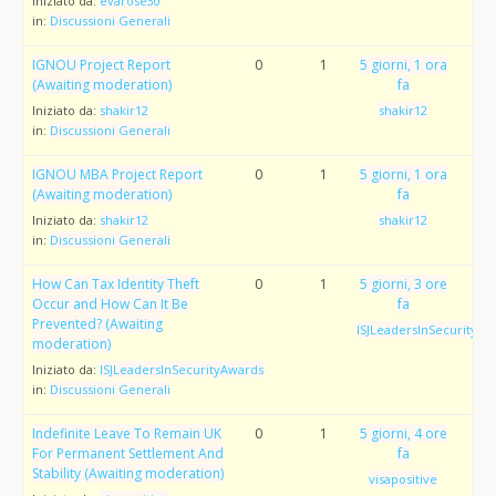
Iniziato da:
evarose30
in:
Discussioni Generali
IGNOU Project Report
0
1
5 giorni, 1 ora
(Awaiting moderation)
fa
Iniziato da:
shakir12
shakir12
in:
Discussioni Generali
IGNOU MBA Project Report
0
1
5 giorni, 1 ora
(Awaiting moderation)
fa
Iniziato da:
shakir12
shakir12
in:
Discussioni Generali
How Can Tax Identity Theft
0
1
5 giorni, 3 ore
Occur and How Can It Be
fa
Prevented? (Awaiting
ISJLeadersInSecurityAw
moderation)
Iniziato da:
ISJLeadersInSecurityAwards
in:
Discussioni Generali
Indefinite Leave To Remain UK
0
1
5 giorni, 4 ore
For Permanent Settlement And
fa
Stability (Awaiting moderation)
visapositive