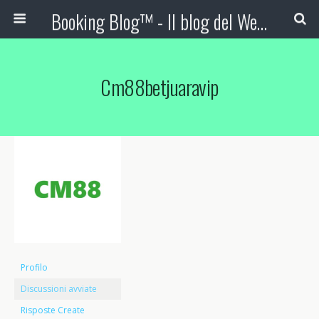
Booking Blog™ - Il blog del Web Marketing Turistico
Cm88betjuaravip
Profilo
Discussioni avviate
Risposte Create