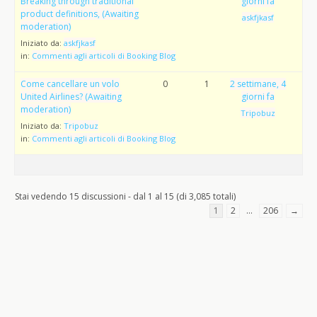
Breaking through traditional
giorni fa
product definitions, (Awaiting
askfjkasf
moderation)
Iniziato da:
askfjkasf
in:
Commenti agli articoli di Booking Blog
Come cancellare un volo
0
1
2 settimane, 4
United Airlines? (Awaiting
giorni fa
moderation)
Tripobuz
Iniziato da:
Tripobuz
in:
Commenti agli articoli di Booking Blog
Stai vedendo 15 discussioni - dal 1 al 15 (di 3,085 totali)
1
2
…
206
→