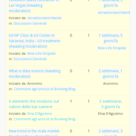
Las Vegas (Awaiting
giorni fa
moderation)
sensationsworldwide
Iniziato da:
sensationsworldwide
in:
Discussioni Generali
IUI IVF Clinic & IUI Center in
0
1
1 settimana, 5
Varanasi, India – IUI treatment
giorni fa
(Awaiting moderation)
New Life Hospital
Iniziato da:
New Life Hospital
in:
Discussioni Generali
What is data science (Awaiting
0
1
2 settimane, 1
moderation)
giorno fa
Iniziato da:
Anonimo
Anonimo
in:
Commenti agli articoli di Booking Blog
6 elementi che incidono sul
1
1
2 settimane,
valore delle tue camere
3 giorni fa
Iniziato da:
Elisa D’Agostino
Elisa D'Agostino
in:
Commenti agli articoli di Booking Blog
New trend in the male market
0
1
2 settimane, 3