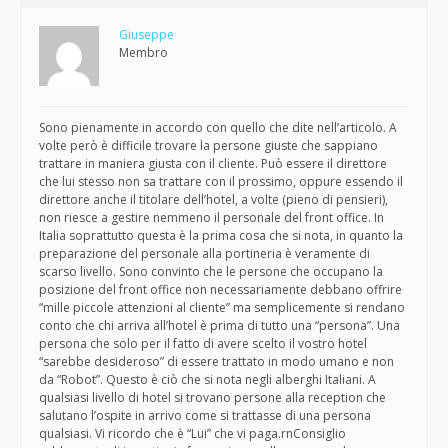
Giuseppe
Membro
Sono pienamente in accordo con quello che dite nell’articolo. A
volte però è difficile trovare la persone giuste che sappiano
trattare in maniera giusta con il cliente. Può essere il direttore
che lui stesso non sa trattare con il prossimo, oppure essendo il
direttore anche il titolare dell’hotel, a volte (pieno di pensieri),
non riesce a gestire nemmeno il personale del front office. In
Italia soprattutto questa è la prima cosa che si nota, in quanto la
preparazione del personale alla portineria è veramente di
scarso livello. Sono convinto che le persone che occupano la
posizione del front office non necessariamente debbano offrire
“mille piccole attenzioni al cliente” ma semplicemente si rendano
conto che chi arriva all’hotel è prima di tutto una “persona”. Una
persona che solo per il fatto di avere scelto il vostro hotel
“sarebbe desideroso” di essere trattato in modo umano e non
da “Robot”. Questo è ciò che si nota negli alberghi Italiani. A
qualsiasi livello di hotel si trovano persone alla reception che
salutano l’ospite in arrivo come si trattasse di una persona
qualsiasi. Vi ricordo che è “Lui” che vi paga.rnConsiglio