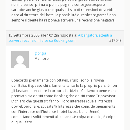
non ha senso, prima o poi ne paghi le conseguenze,però
sarebbe anche giusto che qualsiasi sito di recensioni dovrebbe
dare al direttore dell’hotel la possibilità di replicare,perchè non
sempre il cliente ha ragione,a scrivere una recensione negativa.
15 Settembre 2008 alle 10:12
in risposta a:
Albergatori, attenti a
scrivere recensioni false su Booking.com
#17043
giorgia
Membro
Concordo pienamente con ottavio, i furbi sono la rovina
dell'Italia. E spesso chi si lamenta tanto lo fa proprio perché non
gli lasciano esercitare la propria furbizia… Chi lavora bene viene
premiato sia da siti come Booking che da siti come TripAdvisor.
E' chiaro che questi siti fanno il loro interesse (quale interesse
dovrebbero fare, scusate?!). Interesse che coincide pienamente
con l'interesse dell'hotel se l'hotel lavora bene. Sennò,
cominciano i soliti lamenti all'italiana…è colpa di quello, è colpa
di quell'altro…