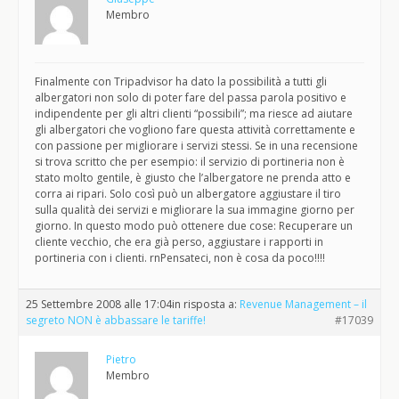
Membro
Finalmente con Tripadvisor ha dato la possibilità a tutti gli
albergatori non solo di poter fare del passa parola positivo e
indipendente per gli altri clienti “possibili”; ma riesce ad aiutare
gli albergatori che vogliono fare questa attività correttamente e
con passione per migliorare i servizi stessi. Se in una recensione
si trova scritto che per esempio: il servizio di portineria non è
stato molto gentile, è giusto che l’albergatore ne prenda atto e
corra ai ripari. Solo così può un albergatore aggiustare il tiro
sulla qualità dei servizi e migliorare la sua immagine giorno per
giorno. In questo modo può ottenere due cose: Recuperare un
cliente vecchio, che era già perso, aggiustare i rapporti in
portineria con i clienti. rnPensateci, non è cosa da poco!!!!
25 Settembre 2008 alle 17:04
in risposta a:
Revenue Management – il
segreto NON è abbassare le tariffe!
#17039
Pietro
Membro