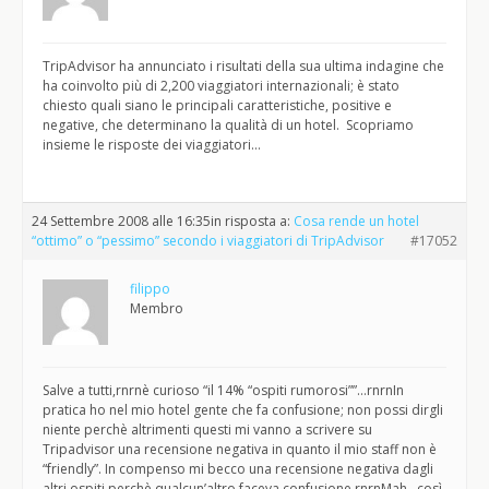
TripAdvisor ha annunciato i risultati della sua ultima indagine che
ha coinvolto più di 2,200 viaggiatori internazionali; è stato
chiesto quali siano le principali caratteristiche, positive e
negative, che determinano la qualità di un hotel. Scopriamo
insieme le risposte dei viaggiatori…
24 Settembre 2008 alle 16:35
in risposta a:
Cosa rende un hotel
“ottimo” o “pessimo” secondo i viaggiatori di TripAdvisor
#17052
filippo
Membro
Salve a tutti,rnrnè curioso “il 14% “ospiti rumorosi””…rnrnIn
pratica ho nel mio hotel gente che fa confusione; non possi dirgli
niente perchè altrimenti questi mi vanno a scrivere su
Tripadvisor una recensione negativa in quanto il mio staff non è
“friendly”. In compenso mi becco una recensione negativa dagli
altri ospiti perchè qualcun’altro faceva confusione.rnrnMah…così