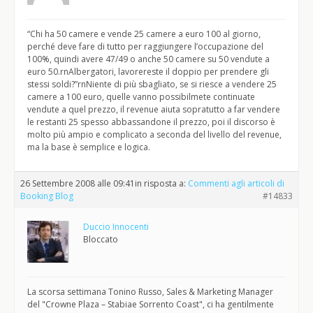
“Chi ha 50 camere e vende 25 camere a euro 100 al giorno,
perché deve fare di tutto per raggiungere l’occupazione del
100%, quindi avere 47/49 o anche 50 camere su 50 vendute a
euro 50.rnAlbergatori, lavorereste il doppio per prendere gli
stessi soldi?”rnNiente di più sbagliato, se si riesce a vendere 25
camere a 100 euro, quelle vanno possibilmete continuate
vendute a quel prezzo, il revenue aiuta sopratutto a far vendere
le restanti 25 spesso abbassandone il prezzo, poi il discorso è
molto più ampio e complicato a seconda del livello del revenue,
ma la base è semplice e logica.
26 Settembre 2008 alle 09:41
in risposta a:
Commenti agli articoli di
Booking Blog
#14833
Duccio Innocenti
Bloccato
La scorsa settimana Tonino Russo, Sales & Marketing Manager
del "Crowne Plaza – Stabiae Sorrento Coast", ci ha gentilmente