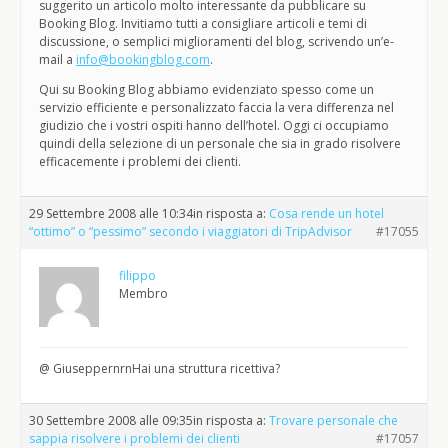
suggerito un articolo molto interessante da pubblicare su
Booking Blog. Invitiamo tutti a consigliare articoli e temi di
discussione, o semplici miglioramenti del blog, scrivendo un’e-
mail a
info@bookingblog.com
.
Qui su Booking Blog abbiamo evidenziato spesso come un
servizio efficiente e personalizzato faccia la vera differenza nel
giudizio che i vostri ospiti hanno dell’hotel. Oggi ci occupiamo
quindi della selezione di un personale che sia in grado risolvere
efficacemente i problemi dei clienti.
29 Settembre 2008 alle 10:34
in risposta a:
Cosa rende un hotel
“ottimo” o “pessimo” secondo i viaggiatori di TripAdvisor
#17055
filippo
Membro
@ GiuseppernrnHai una struttura ricettiva?
30 Settembre 2008 alle 09:35
in risposta a:
Trovare personale che
sappia risolvere i problemi dei clienti
#17057