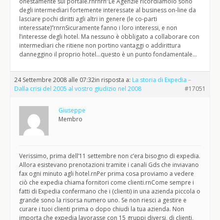
onestamente sul portale.rnrnrn”Le Agenzie ricordiamolo sono
degli intermediari fortemente interessate al business on-line da
lasciare pochi diritti agli altri in genere (le co-parti
interessate)”rnrnSicuramente fanno i loro interessi, e non
l’interesse degli hotel. Ma nessuno è obbligato a collaborare con
intermediari che ritiene non portino vantaggi o addirittura
danneggino il proprio hotel…questo è un punto fondamentale…
24 Settembre 2008 alle 07:32
in risposta a:
La storia di Expedia –
Dalla crisi del 2005 al vostro giudizio nel 2008
#17051
Giuseppe
Membro
Verissimo, prima dell’11 settembre non c’era bisogno di expedia.
Allora esistevano prenotazioni tramite i canali Gds che inviavano
fax ogni minuto agli hotel.rnPer prima cosa proviamo a vedere
ciò che expedia chiama fornitori come clienti.rnCome sempre i
fatti di Expedia confermano che i (clienti) in una azienda piccola o
grande sono la risorsa numero uno. Se non riesci a gestire e
curare i tuoi clienti prima o dopo chiudi la tua azienda. Non
importa che expedia lavorasse con 15 gruppi diversi, di clienti,