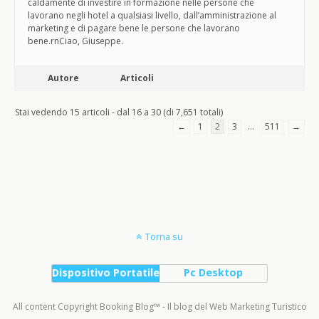
caldamente di investire in formazione nelle persone che
lavorano negli hotel a qualsiasi livello, dall’amministrazione al
marketing e di pagare bene le persone che lavorano
bene.rnCiao, Giuseppe.
Autore
Articoli
Stai vedendo 15 articoli - dal 16 a 30 (di 7,651 totali)
←
1
2
3
…
511
→
Torna su
Dispositivo Portatile
Pc Desktop
All content Copyright Booking Blog™ - Il blog del Web Marketing Turistico