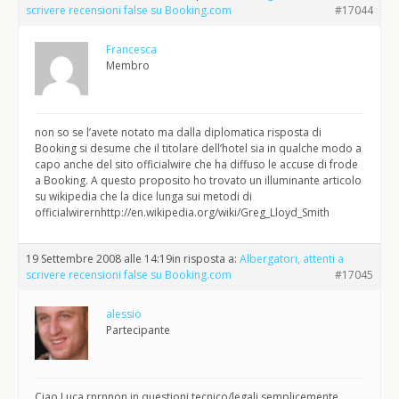
scrivere recensioni false su Booking.com
#17044
Francesca
Membro
non so se l’avete notato ma dalla diplomatica risposta di
Booking si desume che il titolare dell’hotel sia in qualche modo a
capo anche del sito officialwire che ha diffuso le accuse di frode
a Booking. A questo proposito ho trovato un illuminante articolo
su wikipedia che la dice lunga sui metodi di
officialwirernhttp://en.wikipedia.org/wiki/Greg_Lloyd_Smith
19 Settembre 2008 alle 14:19
in risposta a:
Albergatori, attenti a
scrivere recensioni false su Booking.com
#17045
alessio
Partecipante
Ciao Luca,rnrnnon in questioni tecnico/legali semplicemente