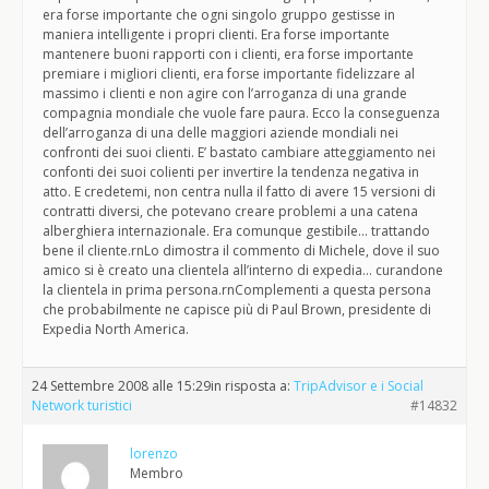
era forse importante che ogni singolo gruppo gestisse in
maniera intelligente i propri clienti. Era forse importante
mantenere buoni rapporti con i clienti, era forse importante
premiare i migliori clienti, era forse importante fidelizzare al
massimo i clienti e non agire con l’arroganza di una grande
compagnia mondiale che vuole fare paura. Ecco la conseguenza
dell’arroganza di una delle maggiori aziende mondiali nei
confronti dei suoi clienti. E’ bastato cambiare atteggiamento nei
confonti dei suoi colienti per invertire la tendenza negativa in
atto. E credetemi, non centra nulla il fatto di avere 15 versioni di
contratti diversi, che potevano creare problemi a una catena
alberghiera internazionale. Era comunque gestibile… trattando
bene il cliente.rnLo dimostra il commento di Michele, dove il suo
amico si è creato una clientela all’interno di expedia… curandone
la clientela in prima persona.rnComplementi a questa persona
che probabilmente ne capisce più di Paul Brown, presidente di
Expedia North America.
24 Settembre 2008 alle 15:29
in risposta a:
TripAdvisor e i Social
Network turistici
#14832
lorenzo
Membro