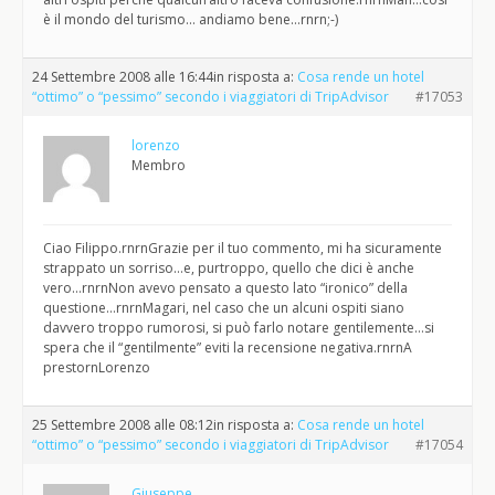
è il mondo del turismo… andiamo bene…rnrn;-)
24 Settembre 2008 alle 16:44
in risposta a:
Cosa rende un hotel
“ottimo” o “pessimo” secondo i viaggiatori di TripAdvisor
#17053
lorenzo
Membro
Ciao Filippo.rnrnGrazie per il tuo commento, mi ha sicuramente
strappato un sorriso…e, purtroppo, quello che dici è anche
vero…rnrnNon avevo pensato a questo lato “ironico” della
questione…rnrnMagari, nel caso che un alcuni ospiti siano
davvero troppo rumorosi, si può farlo notare gentilemente…si
spera che il “gentilmente” eviti la recensione negativa.rnrnA
prestornLorenzo
25 Settembre 2008 alle 08:12
in risposta a:
Cosa rende un hotel
“ottimo” o “pessimo” secondo i viaggiatori di TripAdvisor
#17054
Giuseppe