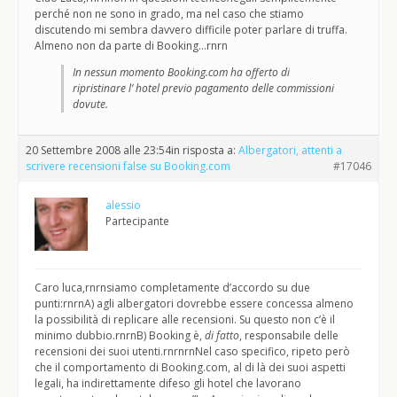
perché non ne sono in grado, ma nel caso che stiamo
discutendo mi sembra davvero difficile poter parlare di truffa.
Almeno non da parte di Booking…rnrn
In nessun momento Booking.com ha offerto di
ripristinare l’ hotel previo pagamento delle commissioni
dovute.
20 Settembre 2008 alle 23:54
in risposta a:
Albergatori, attenti a
scrivere recensioni false su Booking.com
#17046
alessio
Partecipante
Caro luca,rnrnsiamo completamente d’accordo su due
punti:rnrnA) agli albergatori dovrebbe essere concessa almeno
la possibilità di replicare alle recensioni. Su questo non c’è il
minimo dubbio.rnrnB) Booking è,
di fatto
, responsabile delle
recensioni dei suoi utenti.rnrnrnNel caso specifico, ripeto però
che il comportamento di Booking.com, al di là dei suoi aspetti
legali, ha indirettamente difeso gli hotel che lavorano