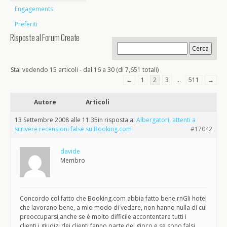
Engagements
Preferiti
Risposte al Forum Create
Stai vedendo 15 articoli - dal 16 a 30 (di 7,651 totali)
←
1
2
3
…
511
→
Autore
Articoli
13 Settembre 2008 alle 11:35
in risposta a:
Albergatori, attenti a
scrivere recensioni false su Booking.com
#17042
davide
Membro
Concordo col fatto che Booking.com abbia fatto bene.rnGli hotel
che lavorano bene, a mio modo di vedere, non hanno nulla di cui
preoccuparsi,anche se è molto difficile accontentare tutti i
clienti,i giudizi dei clienti fanno parte del gioco,e se sono falsi