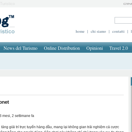
Turistico
home
|
chi siamo
|
contatti
|
News del Turismo
Online Distribution
Opinioni
Travel 2.0
pnet
3 mesi, 2 settimane fa
 tảng giải trí trực tuyến hàng đầu, mang lại không gian trải nghiệm cá cược