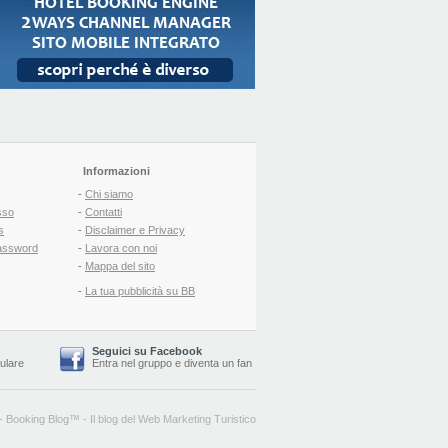
Informazioni
-
Chi siamo
sso
-
Contatti
s
-
Disclaimer e Privacy
assword
-
Lavora con noi
-
Mappa del sito
-
La tua pubblicità su BB
Seguici su Facebook
lulare
Entra nel gruppo
e
diventa un fan
-
Booking Blog
™ -
Il blog del Web Marketing Turistico