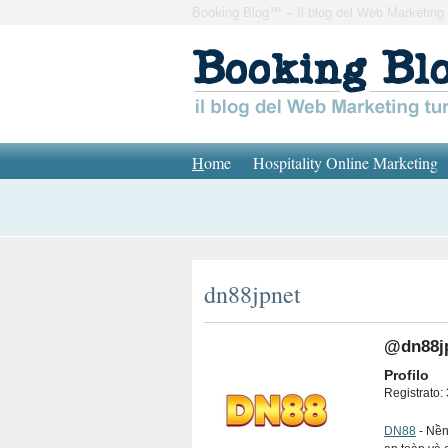
Booking Blog™ – Il blog del Web Marketing 
H
ome
Hospitality Online Marketing
dn88jpnet
@dn88j
Profilo
Registrato: 
DN88
- Nền