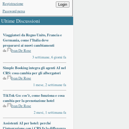
Registrazione
Login
Password persa
Ultime Discussioni
Viaggiatori da Regno Unito, Francia e
Germania, come l’Italia deve
prepararsi ai nuovi cambiamenti
da
Ivan De Rose
3 settimane, 6 giorni fa
Simple Booking integra gli agenti AI nel
CRS: cosa cambia per gli albergatori
da
Ivan De Rose
1 mese, 2 settimane fa
TikTok Go: cos’è, come funziona e cosa
cambia per la prenotazione hotel
da
Ivan De Rose
2 mesi, 1 settimana fa
Assistenti AI per hotel: perché
l’integrazione con i CRS fa la differenza