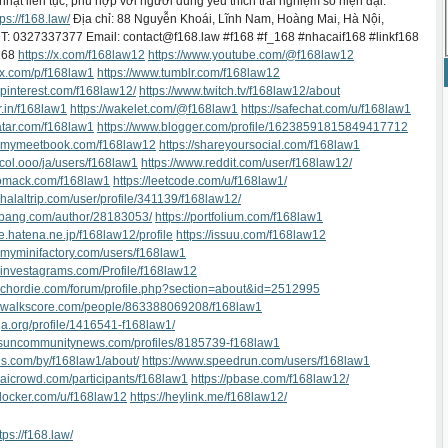
 nhật liên tục, phù hợp với người dùng yêu thích trải nghiệm số hiện đại.
tps://f168.law/
Địa chỉ: 88 Nguyễn Khoái, Lĩnh Nam, Hoàng Mai, Hà Nội,
T: 0327337377 Email: contact@f168.law #f168 #f_168 #nhacaif168 #linkf168
168
https://x.com/f168law12
https://www.youtube.com/@f168law12
px.com/p/f168law1
https://www.tumblr.com/f168law12
.pinterest.com/f168law12/
https://www.twitch.tv/f168law12/about
er.in/f168law1
https://wakelet.com/@f168law1
https://safechat.com/u/f168law1
vatar.com/f168law1
https://www.blogger.com/profile/16238591815849417712
w.mymeetbook.com/f168law12
https://shareyoursocial.com/f168law1
ocol.ooo/ja/users/f168law1
https://www.reddit.com/user/f168law12/
iomack.com/f168law1
https://leetcode.com/u/f168law1/
.halaltrip.com/user/profile/341139/f168law12/
dibang.com/author/28183053/
https://portfolium.com/f168law1
ile.hatena.ne.jp/f168law12/profile
https://issuu.com/f168law12
.myminifactory.com/users/f168law1
.investagrams.com/Profile/f168law12
.chordie.com/forum/profile.php?section=about&id=2512995
w.walkscore.com/people/863388069208/f168law1
iga.org/profile/1416541-f168law1/
bs.suncommunitynews.com/profiles/8185739-f168law1
qus.com/by/f168law1/about/
https://www.speedrun.com/users/f168law1
.aicrowd.com/participants/f168law1
https://pbase.com/f168law12/
.docker.com/u/f168law12
https://heylink.me/f168law12/
tps://f168.law/