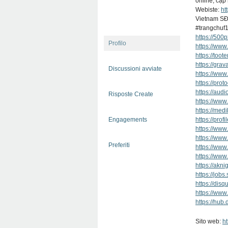
online, cập
Webiste:
ht
Vietnam SĐ
#trangchuf
https://500
Profilo
https://www
https://toot
https://gra
Discussioni avviate
https://ww
https://prot
https://aud
Risposte Create
https://www
https://me
Engagements
https://prof
https://www
https://www
Preferiti
https://www
https://ww
https://akn
https://jo
https://dis
https://www
https://hub
Sito web:
ht