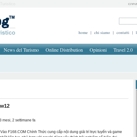
Turistico
home
|
chi siamo
|
contatti
|
News del Turismo
Online Distribution
Opinioni
Travel 2.0
aw12
3 mesi, 2 settimane fa
k Vào F168.COM Chính Thức cung cấp nội dung giải trí trực tuyến và game