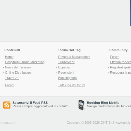
Contenuti
Forum Hot Tag
Community
-
Home
-
Revenue Managament
-
Forum
-
Hospitality Online Marketing
-
TripAdvisor
-
Effettua l'acce
-
News del Turismo
-
Expedia
-
Registrati grati
-
Online Distribution
-
Recensioni
-
Recupera la p
-
Travel 2.0
-
Booking.com
-
Forum
-
Tutti i tag del forum
Sottoscrivi il Feed RSS
Booking Blog Mobile
Resta sempre aggiornato ed in contatto
Naviga direttamente dal tuo cel
Copyright © 2006-2026 QNT S.r.l.
www.qnt.it