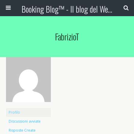
Booking Blog™ - Il blog del Web Marketing Turistico
FabrizioT
Profilo
Discussioni avviate
Risposte Create