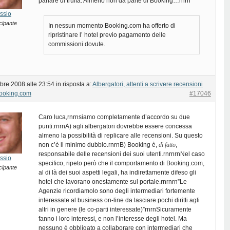
parlare di truffa. Almeno non da parte di Booking…rnrn
ssio
cipante
In nessun momento Booking.com ha offerto di
ripristinare l’ hotel previo pagamento delle
commissioni dovute.
bre 2008 alle 23:54
in risposta a:
Albergatori, attenti a scrivere recensioni
Booking.com
#17046
Caro luca,rnrnsiamo completamente d’accordo su due
punti:rnrnA) agli albergatori dovrebbe essere concessa
almeno la possibilità di replicare alle recensioni. Su questo
non c’è il minimo dubbio.rnrnB) Booking è,
di fatto
,
responsabile delle recensioni dei suoi utenti.rnrnrnNel caso
ssio
specifico, ripeto però che il comportamento di Booking.com,
cipante
al di là dei suoi aspetti legali, ha indirettamente difeso gli
hotel che lavorano onestamente sul portale.rnrnrn”Le
Agenzie ricordiamolo sono degli intermediari fortemente
interessate al business on-line da lasciare pochi diritti agli
altri in genere (le co-parti interessate)”rnrnSicuramente
fanno i loro interessi, e non l’interesse degli hotel. Ma
nessuno è obbligato a collaborare con intermediari che