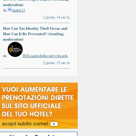
moderation)
da
shakir12
2 giorni, 14 ore fa
How Can Tax Identity Theft Occur and
How Can It Be Prevented? (Awaiting
moderation)
da
ISJLeadersInSecurityAwards
2 giorni, 15 ore fa