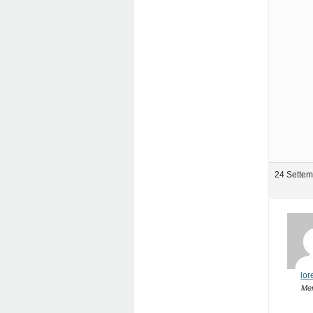
24 Settem
lor
Me