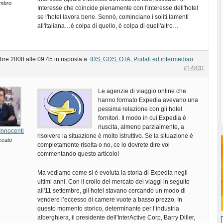
mbro
Interesse che coincide pienamente con l'interesse dell'hotel
se l'hotel lavora bene. Sennò, cominciano i soliti lamenti
all'italiana…è colpa di quello, è colpa di quell'altro…
bre 2008 alle 09:45
in risposta a:
IDS, GDS, OTA, Portali ed intermediari
#14831
Le agenzie di viaggio online che
hanno formato Expedia avevano una
pessima relazione con gli hotel
fornitori. Il modo in cui Expedia è
riuscita, almeno parzialmente, a
Innocenti
risolvere la situazione è molto istruttivo. Se la situazione è
ccato
completamente risolta o no, ce lo dovrete dire voi
commentando questo articolo!
Ma vediamo come si è evoluta la storia di Expedia negli
ultimi anni. Con il crollo del mercato dei viaggi in seguito
all'11 settembre, gli hotel stavano cercando un modo di
vendere l’eccesso di camere vuote a basso prezzo. In
questo momento storico, determinante per l’industria
alberghiera, il presidente dell'InterActive Corp, Barry Diller,