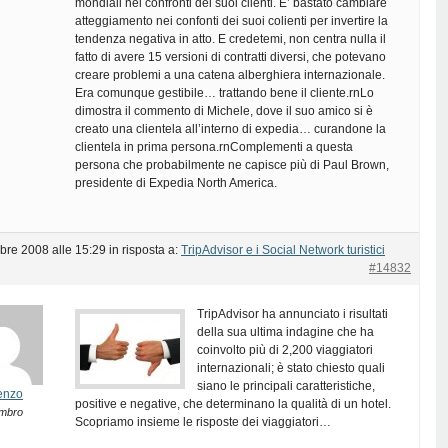
mondiali nei confronti dei suoi clienti. E’ bastato cambiare
atteggiamento nei confonti dei suoi colienti per invertire la
tendenza negativa in atto. E credetemi, non centra nulla il
fatto di avere 15 versioni di contratti diversi, che potevano
creare problemi a una catena alberghiera internazionale.
Era comunque gestibile… trattando bene il cliente.rnLo
dimostra il commento di Michele, dove il suo amico si è
creato una clientela all’interno di expedia… curandone la
clientela in prima persona.rnComplementi a questa
persona che probabilmente ne capisce più di Paul Brown,
presidente di Expedia North America.
bre 2008 alle 15:29
in risposta a:
TripAdvisor e i Social Network turistici
#14832
TripAdvisor ha annunciato i risultati
della sua ultima indagine che ha
coinvolto più di 2,200 viaggiatori
internazionali; è stato chiesto quali
siano le principali caratteristiche,
enzo
positive e negative, che determinano la qualità di un hotel.
mbro
Scopriamo insieme le risposte dei viaggiatori…