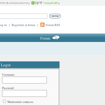
log-in
|
Registrati al forum
|
Forum RSS
Forum
Login
Username:
Password:
Mantienimi connesso