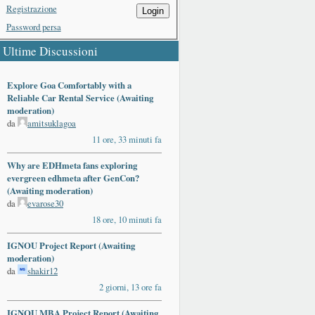
Registrazione
Login
Password persa
Ultime Discussioni
Explore Goa Comfortably with a
Reliable Car Rental Service (Awaiting
moderation)
da
amitsuklagoa
11 ore, 33 minuti fa
Why are EDHmeta fans exploring
evergreen edhmeta after GenCon?
(Awaiting moderation)
da
evarose30
18 ore, 10 minuti fa
IGNOU Project Report (Awaiting
moderation)
da
shakir12
2 giorni, 13 ore fa
IGNOU MBA Project Report (Awaiting