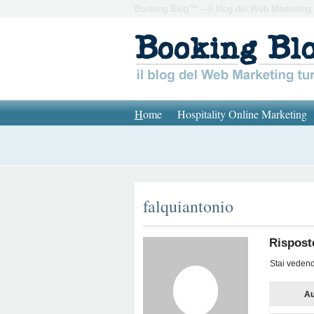
Booking Blog™ – Il blog del Web Marketing 
H
ome
Hospitality Online Marketing
falquiantonio
Rispost
Stai vedendo
Au