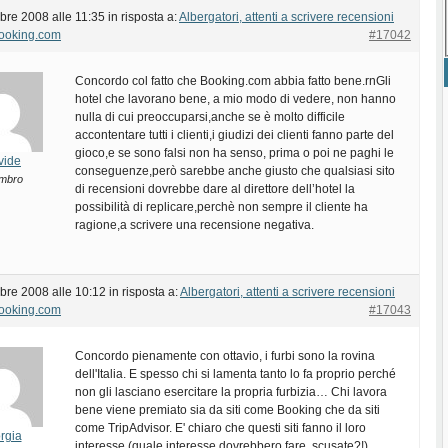
bre 2008 alle 11:35
in risposta a:
Albergatori, attenti a scrivere recensioni
Booking.com
#17042
Concordo col fatto che Booking.com abbia fatto bene.rnGli
hotel che lavorano bene, a mio modo di vedere, non hanno
nulla di cui preoccuparsi,anche se è molto difficile
accontentare tutti i clienti,i giudizi dei clienti fanno parte del
gioco,e se sono falsi non ha senso, prima o poi ne paghi le
vide
conseguenze,però sarebbe anche giusto che qualsiasi sito
mbro
di recensioni dovrebbe dare al direttore dell’hotel la
possibilità di replicare,perchè non sempre il cliente ha
ragione,a scrivere una recensione negativa.
bre 2008 alle 10:12
in risposta a:
Albergatori, attenti a scrivere recensioni
Booking.com
#17043
Concordo pienamente con ottavio, i furbi sono la rovina
dell'Italia. E spesso chi si lamenta tanto lo fa proprio perché
non gli lasciano esercitare la propria furbizia… Chi lavora
bene viene premiato sia da siti come Booking che da siti
come TripAdvisor. E' chiaro che questi siti fanno il loro
rgia
interesse (quale interesse dovrebbero fare, scusate?!).