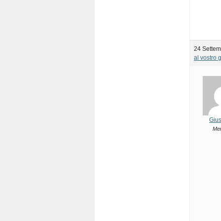
24 Settem
al vostro 
Giu
Me