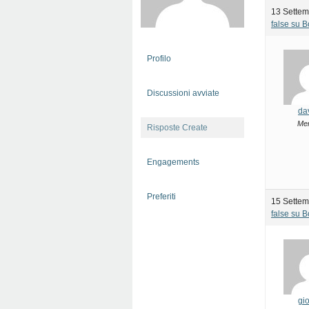
13 Settem
false su 
Profilo
Discussioni avviate
da
Me
Risposte Create
Engagements
Preferiti
15 Settem
false su 
gio