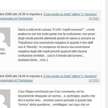
bre 2008 alle 16:35
in risposta a:
Cosa rende un hotel “ottimo” o “pessimo”
viaggiatori di TripAdvisor
#17052
Salve a tutti,rnrnè curioso “il 14% “ospiti rumorosi””…rnrnIn
pratica ho nel mio hotel gente che fa confusione; non possi
dirgli niente perchè altrimenti questi mi vanno a scrivere su
Tripadvisor una recensione negativa in quanto il mio staff
non è “friendly”. In compenso mi becco una recensione
lippo
negativa dagli altri ospiti perchè qualcun’altro faceva
mbro
confusione.rnrnMah…così è il mondo del turismo…
andiamo bene…rnrn;-)
bre 2008 alle 16:44
in risposta a:
Cosa rende un hotel “ottimo” o “pessimo”
viaggiatori di TripAdvisor
#17053
Ciao Filippo.rnrnGrazie per il tuo commento, mi ha
sicuramente strappato un sorriso…e, purtroppo, quello che
dici è anche vero…rnrnNon avevo pensato a questo lato
“ironico” della questione…rnrnMagari, nel caso che un