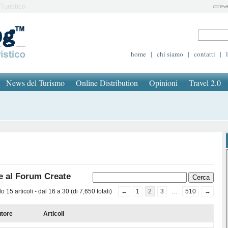
Turistico
home
|
chi siamo
|
contatti
|
News del Turismo
Online Distribution
Opinioni
Travel 2.0
e al Forum Create
 15 articoli - dal 16 a 30 (di 7,650 totali)
←
1
2
3
…
510
→
tore
Articoli