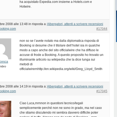
ha acquistato Expedia.com insieme a Hotels.com e
Hotwire.
bre 2008 alle 13:48
in risposta a:
Albergatori, attenti a scrivere recensioni
Booking.com
#17044
non so se l’avete notato ma dalla diplomatica risposta di
Booking si desume che il titolare dell’hotel sia in qualche
modo a capo anche del sito officialwire che ha diffuso le
accuse di frode a Booking. A questo proposito ho trovato un
illuminante articolo su wikipedia che la dice lunga sui
cesca
metodi di
mbro
officialwirernhttp://en.wikipedia.org/wiki/Greg_Lloyd_Smith
bre 2008 alle 14:19
in risposta a:
Albergatori, attenti a scrivere recensioni
Booking.com
#17045
Ciao Luca,rnrnnon in questioni tecnico/legali
semplicemente perché non ne sono in grado, ma nel caso
che stiamo discutendo mi sembra davvero difficile poter