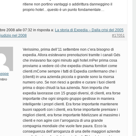
ritiene non portino vantaggi o addirittura danneggino il
proprio hotel…questo è un punto fondamentale…
bre 2008 alle 07:32
in risposta a:
La storia di Expedia – Dalla crisi del 2005
giudizio nel 2008
#17051
Verissimo, prima dell’11 settembre non c’era bisogno di
expedia. Allora esistevano prenotazioni tramite i canali Gds
che inviavano fax ogni minuto agli hotel.rnPer prima cosa
proviamo a vedere ciò che expedia chiama fornitori come
clienti.rnCome sempre i fatti di Expedia confermano che i
seppe
(clienti) in una azienda piccola o grande sono la risorsa
mbro
numero uno. Se non riesci a gestire e curare i tuoi clienti
prima o dopo chiudi la tua azienda. Non importa che
expedia lavorasse con 15 gruppi diversi, di clienti, era forse
importante che ogni singolo gruppo gestisse in maniera
intelligente i propri clienti. Era forse importante mantenere
buoni rapporti con i clienti, era forse importante premiare i
migliori clienti, era forse importante fidelizzare al massimo i
clienti e non agire con l’arroganza di una grande
compagnia mondiale che vuole fare paura. Ecco la
conseguenza dell’arroganza di una delle maggiori aziende