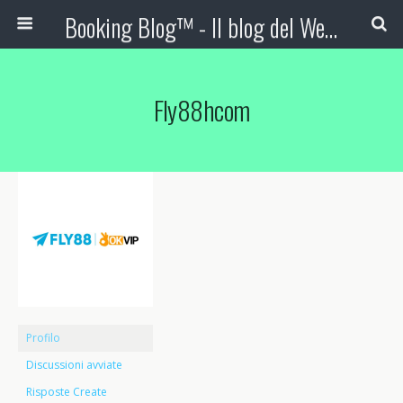
Booking Blog™ - Il blog del Web Marketing Turistico
Fly88hcom
Profilo
Discussioni avviate
Risposte Create