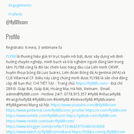
Engagements
Preferiti
@fly88hcom
Profilo
Registrato: 6 mesi, 3 settimane fa
FLY88
là thương hiệu giải trí trực tuyến nổi bật, được xây dựng với định
hướng chuyên nghiệp, minh bạch và trải nghiệm người dùng làm trung
tâm. FLY88 cũng là đối tác chiến lược hàng đầu của Liên minh OKVIP,
huyền thoại bóng đá Luis Suárez, Liên đoàn Bóng đá Argentina (AFA) và
CLB Villarreal CF. Điều này càng chứng minh được FLY88 là sân chơi đẳng
cấp để bạn thử. CHI TIẾT TẠI: - Trang chủ:
https://fly88h.com/
- Địa chỉ:
289 Đ. Giáp Bát, Giáp Bát, Hoàng Mai, Hà Nội, Vietnam - Email:
admin@fly88h.com - Hotline 24/7: 0778.915.357 #fly88 #nhacaifly88
#trangchufly88 #fly88hcom #linkfly88 #linkvaofly88 #fly88casino
#fly88games Mạng xã hội:
https://www.youtube.com/@fly88hcom
https://www.pinterest.com/fly88hcom/_profile/
https://x.com/fly88hcom
https://www.tumblr.com/fly88hcom
https://github.com/fly88hcom
https://www.reddit.com/user/fly88hcom/
https://www.blogger.com/profile/15548429750483429069
https://www.twitch.tv/fly88hcom/about
https://500px.com/p/fly88hcom