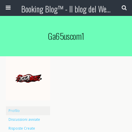
Booking Blog™ - Il blog del Web Marketing Turistico
Ga65uscom1
Profilo
Discussioni avviate
Risposte Create