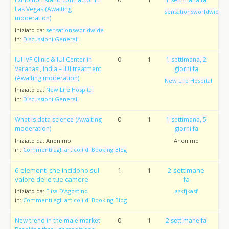
Las Vegas (Awaiting
sensationsworldwide
moderation)
Iniziato da:
sensationsworldwide
in:
Discussioni Generali
IUI IVF Clinic & IUI Center in
0
1
1 settimana, 2
Varanasi, India – IUI treatment
giorni fa
(Awaiting moderation)
New Life Hospital
Iniziato da:
New Life Hospital
in:
Discussioni Generali
What is data science (Awaiting
0
1
1 settimana, 5
moderation)
giorni fa
Iniziato da:
Anonimo
Anonimo
in:
Commenti agli articoli di Booking Blog
6 elementi che incidono sul
1
1
2 settimane
valore delle tue camere
fa
Iniziato da:
Elisa D’Agostino
askfjkasf
in:
Commenti agli articoli di Booking Blog
New trend in the male market
0
1
2 settimane fa