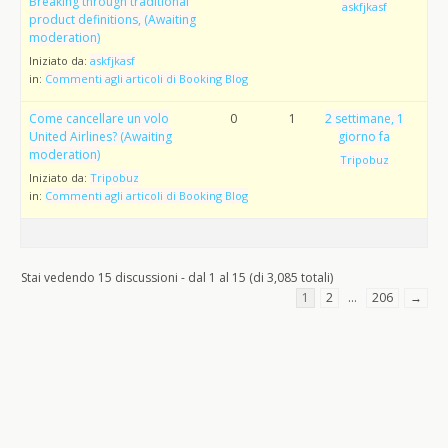
Breaking through traditional
askfjkasf
product definitions, (Awaiting
moderation)
Iniziato da:
askfjkasf
in:
Commenti agli articoli di Booking Blog
Come cancellare un volo
0
1
2 settimane, 1
United Airlines? (Awaiting
giorno fa
moderation)
Tripobuz
Iniziato da:
Tripobuz
in:
Commenti agli articoli di Booking Blog
Stai vedendo 15 discussioni - dal 1 al 15 (di 3,085 totali)
1
2
…
206
→