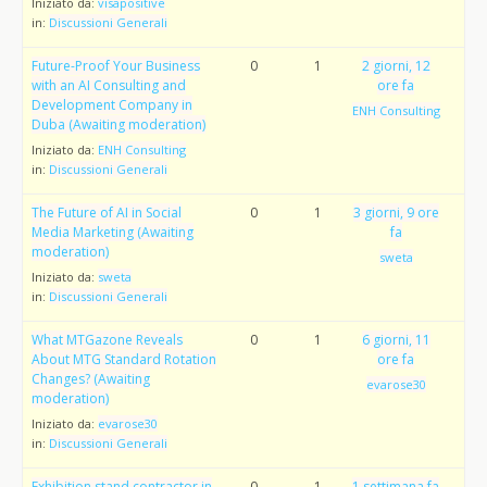
Iniziato da:
visapositive
in:
Discussioni Generali
Future-Proof Your Business
0
1
2 giorni, 12
with an AI Consulting and
ore fa
Development Company in
ENH Consulting
Duba (Awaiting moderation)
Iniziato da:
ENH Consulting
in:
Discussioni Generali
The Future of AI in Social
0
1
3 giorni, 9 ore
Media Marketing (Awaiting
fa
moderation)
sweta
Iniziato da:
sweta
in:
Discussioni Generali
What MTGazone Reveals
0
1
6 giorni, 11
About MTG Standard Rotation
ore fa
Changes? (Awaiting
evarose30
moderation)
Iniziato da:
evarose30
in:
Discussioni Generali
Exhibition stand contractor in
0
1
1 settimana fa