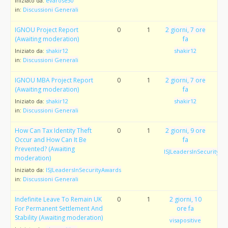
Iniziato da:
evarose30
in:
Discussioni Generali
IGNOU Project Report
0
1
2 giorni, 7 ore
(Awaiting moderation)
fa
Iniziato da:
shakir12
shakir12
in:
Discussioni Generali
IGNOU MBA Project Report
0
1
2 giorni, 7 ore
(Awaiting moderation)
fa
Iniziato da:
shakir12
shakir12
in:
Discussioni Generali
How Can Tax Identity Theft
0
1
2 giorni, 9 ore
Occur and How Can It Be
fa
Prevented? (Awaiting
ISJLeadersInSecurityAw
moderation)
Iniziato da:
ISJLeadersInSecurityAwards
in:
Discussioni Generali
Indefinite Leave To Remain UK
0
1
2 giorni, 10
For Permanent Settlement And
ore fa
Stability (Awaiting moderation)
visapositive