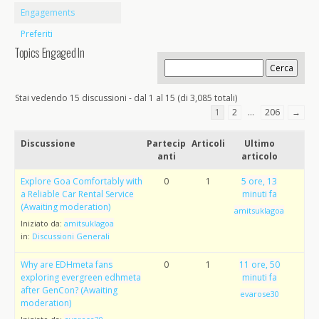
Engagements
Preferiti
Topics Engaged In
Stai vedendo 15 discussioni - dal 1 al 15 (di 3,085 totali)
1
2
…
206
→
Discussione
Partecip
Articoli
Ultimo
anti
articolo
Explore Goa Comfortably with
0
1
5 ore, 13
a Reliable Car Rental Service
minuti fa
(Awaiting moderation)
amitsuklagoa
Iniziato da:
amitsuklagoa
in:
Discussioni Generali
Why are EDHmeta fans
0
1
11 ore, 50
exploring evergreen edhmeta
minuti fa
after GenCon? (Awaiting
evarose30
moderation)