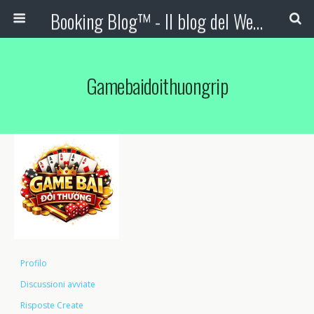
Booking Blog™ - Il blog del Web Marketing Turistico
Gamebaidoithuongrip
Profilo
Discussioni avviate
Risposte Create