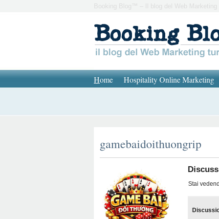
Booking Blog™ – Il blog del Web Marketing 
H
ome
Hospitality Online Marketing
gamebaidoithuongrip
Discussi
Stai vedendo
Discussi