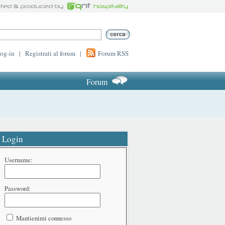
log-in
|
Registrati al forum
|
Forum RSS
Forum
Login
Username:
Password:
Mantienimi connesso