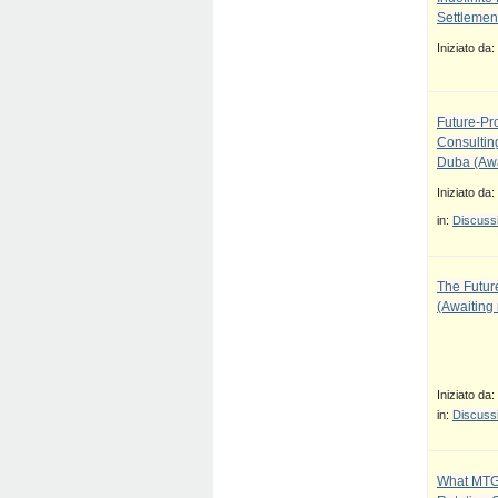
Settlement
Iniziato da:
Future-Pr
Consulti
Duba (Awa
Iniziato da:
in:
Discussi
The Future
(Awaiting
Iniziato da:
in:
Discussi
What MTG