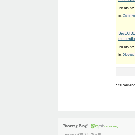
Iniziato da:
in:
Commenti
Best AI S
moderatio
Iniziato da:
in:
Discussi
Stai vedendo
Telefono: +39 055 705718