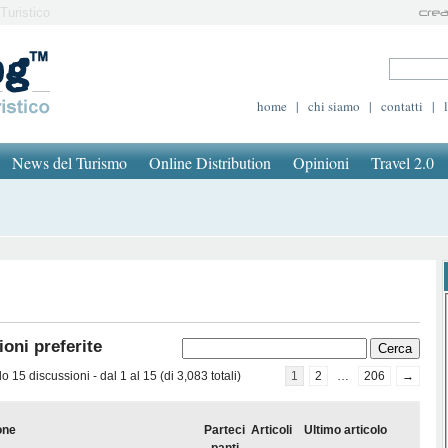
Turistico
home
|
chi siamo
|
contatti
|
News del Turismo
Online Distribution
Opinioni
Travel 2.0
oni preferite
 15 discussioni - dal 1 al 15 (di 3,083 totali)
1
2
…
206
→
one
Parteci
Articoli
Ultimo articolo