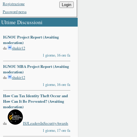
Registrazione
Login
Password persa
Ultime Discussioni
IGNOU Project Report (Awaiting
moderation)
da
shakir12
1 giorno, 16 ore fa
IGNOU MBA Project Report (Awaiting
moderation)
da
shakir12
1 giorno, 16 ore fa
ards
How Can Tax Identity Theft Occur and
How Can It Be Prevented? (Awaiting
moderation)
da
ISJLeadersInSecurityAwards
1 giorno, 17 ore fa