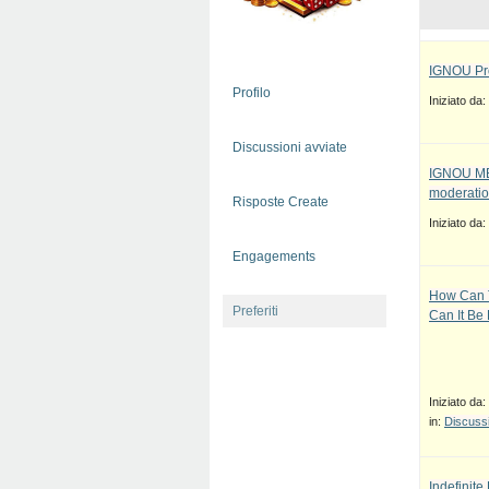
IGNOU Pro
Profilo
Iniziato da:
Discussioni avviate
IGNOU MBA
moderatio
Risposte Create
Iniziato da:
Engagements
How Can T
Preferiti
Can It Be
Iniziato da:
in:
Discussi
Indefinit