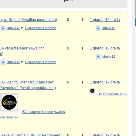
panti
ject Report (Awaiting moderation)
0
1
1 giorno, 16 ore fa
shakir12
in:
Discussioni Generali
shakir12
 Project Report (Awaiting
0
1
1 giorno, 16 ore fa
n)
shakir12
shakir12
in:
Discussioni Generali
ax Identity Theft Occur and How
0
1
1 giorno, 17 ore fa
 Prevented? (Awaiting moderation)
ISJLeadersInSecurityAw
ISJLeadersInSecurityAwards
oni Generali
e Leave To Remain UK For Permanent
0
1
1 giorno, 19 ore fa