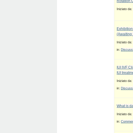
Rotation 
Iniziato da:
Exhibition
(Awaiting
Iniziato da:
in:
Discussi
IUI IVF Cl
IUI treatm
Iniziato da:
in:
Discussi
What is d
Iniziato da:
in:
Commenti