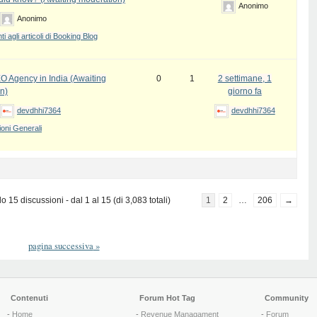
Anonimo
Anonimo
 agli articoli di Booking Blog
EO Agency in India (Awaiting
0
1
2 settimane, 1
n)
giorno fa
devdhhi7364
devdhhi7364
oni Generali
 15 discussioni - dal 1 al 15 (di 3,083 totali)
1
2
…
206
→
pagina successiva
»
Contenuti
Forum Hot Tag
Community
-
Home
-
Revenue Managament
-
Forum