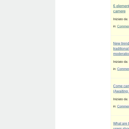
6 element
camere
Iniziato da:
in:
Commenti
New trend
traditiona
moderatio
Iniziato da:
in:
Commenti
Come canc
(Awaiting
Iniziato da:
in:
Commenti
What are 
users sho