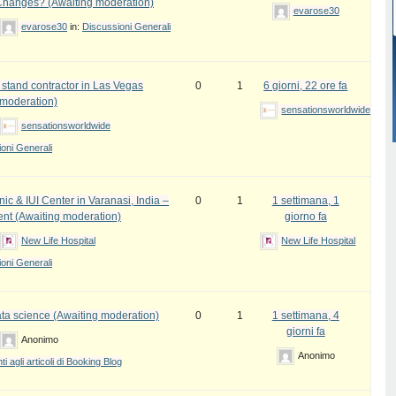
Changes? (Awaiting moderation)
evarose30
evarose30
in:
Discussioni Generali
 stand contractor in Las Vegas
0
1
6 giorni, 22 ore fa
 moderation)
sensationsworldwide
sensationsworldwide
oni Generali
inic & IUI Center in Varanasi, India –
0
1
1 settimana, 1
ent (Awaiting moderation)
giorno fa
New Life Hospital
New Life Hospital
oni Generali
ata science (Awaiting moderation)
0
1
1 settimana, 4
giorni fa
Anonimo
Anonimo
 agli articoli di Booking Blog