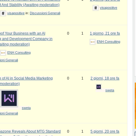
 And Stability (Awaiting moderation)
visapositive
visapositive
in:
Discussioni Generali
oof Your Business with an AI
0
1
1 giorno, 21 ore fa
ng and Development Company in
ENH Consulting
iting moderation)
ENH Consulting
oni Generali
 of AI in Social Media Marketing
0
1
2 giorni, 18 ore fa
 moderation)
sweta
sweta
oni Generali
azone Reveals About MTG Standard
0
1
5 giorni, 20 ore fa