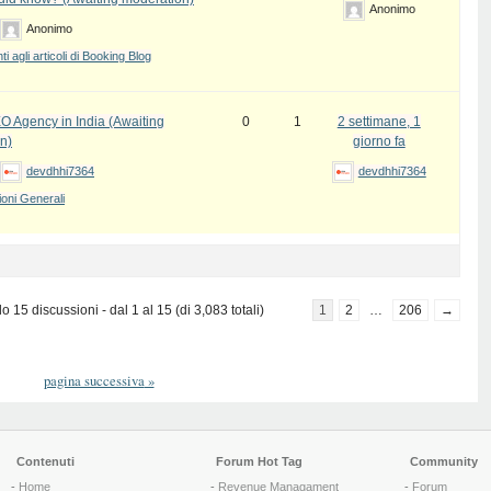
Anonimo
Anonimo
 agli articoli di Booking Blog
EO Agency in India (Awaiting
0
1
2 settimane, 1
n)
giorno fa
devdhhi7364
devdhhi7364
oni Generali
 15 discussioni - dal 1 al 15 (di 3,083 totali)
1
2
…
206
→
pagina successiva
»
Contenuti
Forum Hot Tag
Community
-
Home
-
Revenue Managament
-
Forum