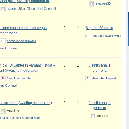
Changes? (Awaiting moderation)
evarose30
evarose30
in:
Discussioni Generali
 stand contractor in Las Vegas
0
1
6 giorni, 20 ore fa
 moderation)
sensationsworldwide
sensationsworldwide
oni Generali
inic & IUI Center in Varanasi, India –
0
1
1 settimana, 1
ent (Awaiting moderation)
giorno fa
New Life Hospital
New Life Hospital
oni Generali
ata science (Awaiting moderation)
0
1
1 settimana, 4
giorni fa
Anonimo
Anonimo
 agli articoli di Booking Blog