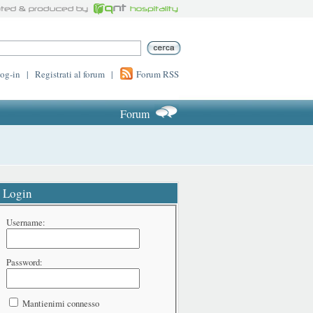
log-in
|
Registrati al forum
|
Forum RSS
Forum
Login
Username:
Password:
Mantienimi connesso