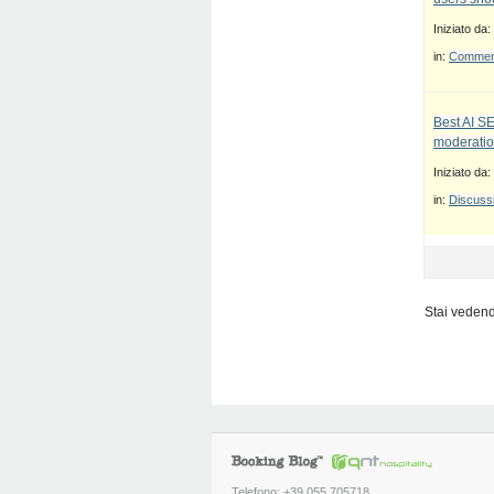
Iniziato da:
in:
Commenti
Best AI S
moderatio
Iniziato da:
in:
Discussi
Stai vedendo
Telefono: +39 055 705718