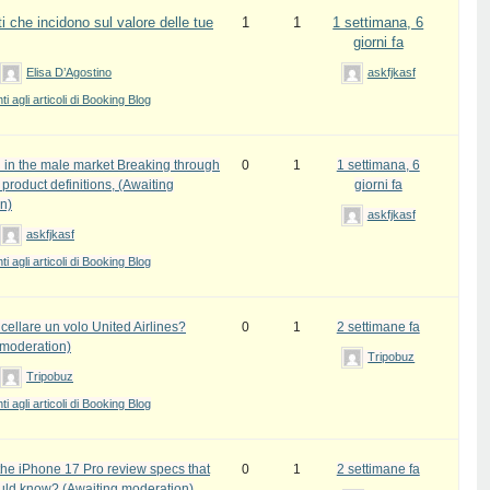
i che incidono sul valore delle tue
1
1
1 settimana, 6
giorni fa
Elisa D’Agostino
askfjkasf
 agli articoli di Booking Blog
 in the male market Breaking through
0
1
1 settimana, 6
l product definitions, (Awaiting
giorni fa
n)
askfjkasf
askfjkasf
 agli articoli di Booking Blog
ellare un volo United Airlines?
0
1
2 settimane fa
 moderation)
Tripobuz
Tripobuz
 agli articoli di Booking Blog
the iPhone 17 Pro review specs that
0
1
2 settimane fa
uld know? (Awaiting moderation)