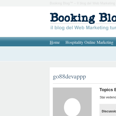
Booking Blog™ – Il blog del Web Marketing 
H
ome
Hospitality Online Marketing
go88devappp
Topics 
Stai vedendo
Discussi