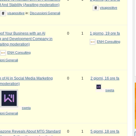
 And Stability (Awaiting moderation)
visapositive
visapositive
in:
Discussioni Generali
oof Your Business with an AI
0
1
1 giorno, 19 ore fa
ng and Development Company in
ENH Consulting
iting moderation)
ENH Consulting
oni Generali
 of AI in Social Media Marketing
0
1
2 giorni, 16 ore fa
 moderation)
sweta
sweta
oni Generali
azone Reveals About MTG Standard
0
1
5 giorni, 18 ore fa