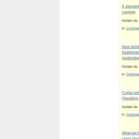
6 element
camere
Iniziato da:
in:
Commenti
New trend
traditiona
moderatio
Iniziato da:
in:
Commenti
Come canc
(Awaiting
Iniziato da:
in:
Commenti
What are 
users sho