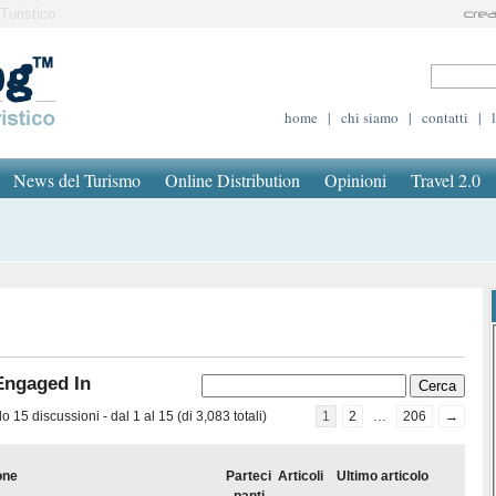
Turistico
home
|
chi siamo
|
contatti
|
News del Turismo
Online Distribution
Opinioni
Travel 2.0
Engaged In
 15 discussioni - dal 1 al 15 (di 3,083 totali)
1
2
…
206
→
one
Parteci
Articoli
Ultimo articolo