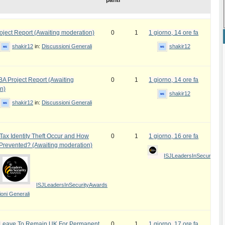
panti
ject Report (Awaiting moderation)
0
1
1 giorno, 14 ore fa
shakir12
in:
Discussioni Generali
shakir12
 Project Report (Awaiting
0
1
1 giorno, 14 ore fa
n)
shakir12
shakir12
in:
Discussioni Generali
ax Identity Theft Occur and How
0
1
1 giorno, 16 ore fa
 Prevented? (Awaiting moderation)
ISJLeadersInSecurityAw
ISJLeadersInSecurityAwards
oni Generali
e Leave To Remain UK For Permanent
0
1
1 giorno, 17 ore fa