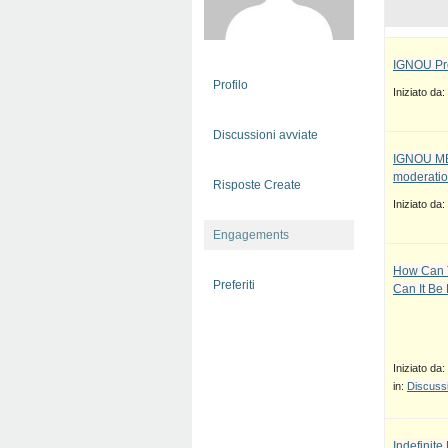
IGNOU Pro
Profilo
Iniziato da:
Discussioni avviate
IGNOU MBA
moderatio
Risposte Create
Iniziato da:
Engagements
How Can T
Preferiti
Can It Be
Iniziato da:
in:
Discussi
Indefinit