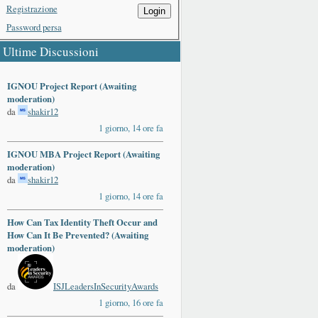
Registrazione
Login
Password persa
Ultime Discussioni
IGNOU Project Report (Awaiting
moderation)
da
shakir12
1 giorno, 14 ore fa
IGNOU MBA Project Report (Awaiting
moderation)
da
shakir12
1 giorno, 14 ore fa
ards
How Can Tax Identity Theft Occur and
How Can It Be Prevented? (Awaiting
moderation)
da
ISJLeadersInSecurityAwards
1 giorno, 16 ore fa