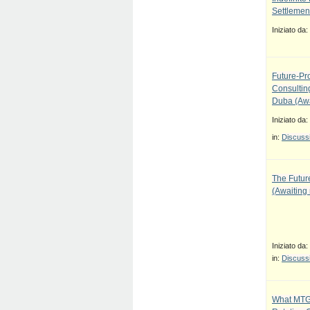
Settlement
Iniziato da:
Future-Pr
Consulti
Duba (Awa
Iniziato da:
in:
Discussi
The Future
(Awaiting
Iniziato da:
in:
Discussi
What MTG