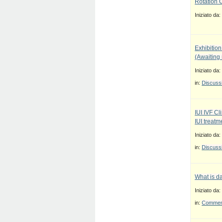
Rotation 
Iniziato da:
Exhibition
(Awaiting
Iniziato da:
in:
Discussi
IUI IVF Cl
IUI treatm
Iniziato da:
in:
Discussi
What is d
Iniziato da:
in:
Commenti