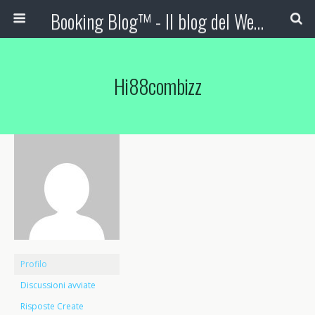
Booking Blog™ - Il blog del Web Marketing Turistico
Hi88combizz
Profilo
Discussioni avviate
Risposte Create