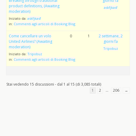
Breaking through traditional
giorno fa
product definitions, (Awaiting
askfjkasf
moderation)
Iniziato da:
askfjkasf
in:
Commenti agli articoli di Booking Blog
Come cancellare un volo
0
1
2 settimane, 2
United Airlines? (Awaiting
giorni fa
moderation)
Tripobuz
Iniziato da:
Tripobuz
in:
Commenti agli articoli di Booking Blog
Stai vedendo 15 discussioni - dal 1 al 15 (di 3,085 totali)
1
2
…
206
→