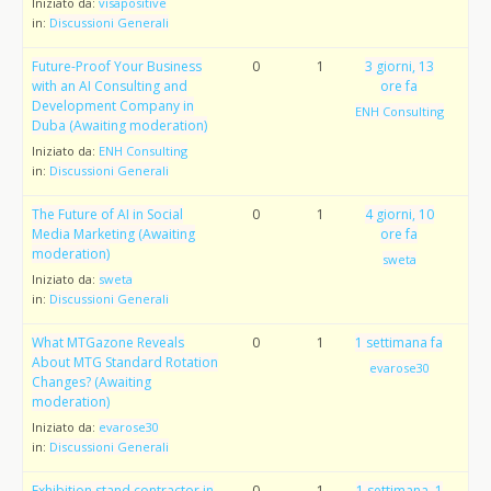
Iniziato da:
visapositive
in:
Discussioni Generali
Future-Proof Your Business
0
1
3 giorni, 13
with an AI Consulting and
ore fa
Development Company in
ENH Consulting
Duba (Awaiting moderation)
Iniziato da:
ENH Consulting
in:
Discussioni Generali
The Future of AI in Social
0
1
4 giorni, 10
Media Marketing (Awaiting
ore fa
moderation)
sweta
Iniziato da:
sweta
in:
Discussioni Generali
What MTGazone Reveals
0
1
1 settimana fa
About MTG Standard Rotation
evarose30
Changes? (Awaiting
moderation)
Iniziato da:
evarose30
in:
Discussioni Generali
Exhibition stand contractor in
0
1
1 settimana, 1