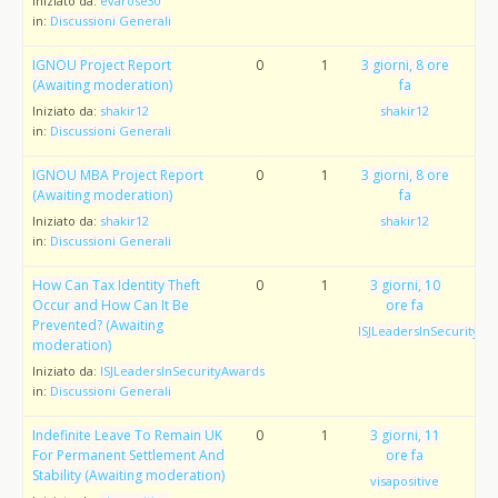
Iniziato da:
evarose30
in:
Discussioni Generali
IGNOU Project Report
0
1
3 giorni, 8 ore
(Awaiting moderation)
fa
Iniziato da:
shakir12
shakir12
in:
Discussioni Generali
IGNOU MBA Project Report
0
1
3 giorni, 8 ore
(Awaiting moderation)
fa
Iniziato da:
shakir12
shakir12
in:
Discussioni Generali
How Can Tax Identity Theft
0
1
3 giorni, 10
Occur and How Can It Be
ore fa
Prevented? (Awaiting
ISJLeadersInSecurityAw
moderation)
Iniziato da:
ISJLeadersInSecurityAwards
in:
Discussioni Generali
Indefinite Leave To Remain UK
0
1
3 giorni, 11
For Permanent Settlement And
ore fa
Stability (Awaiting moderation)
visapositive