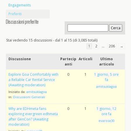
Engagements
Preferiti
Discussioni preferite
Stai vedendo 15 discussioni - dal 1 al 15 (di 3,085 totali)
1
2
…
206
→
Discussione
Partecip
Articoli
Ultimo
anti
articolo
Explore Goa Comfortably with
0
1
1 giorno, 5 ore
a Reliable Car Rental Service
fa
(Awaiting moderation)
amitsuklagoa
Iniziato da:
amitsuklagoa
in:
Discussioni Generali
Why are EDHmeta fans
0
1
1 giorno, 12
exploring evergreen edhmeta
ore fa
after GenCon? (Awaiting
evarose30
moderation)