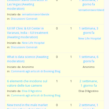
Las Vegas (Awaiting
giorno fa
moderation)
sensationsworldwide
Iniziato da:
sensationsworldwide
in:
Discussioni Generali
IUI IVF Clinic & IUI Center in
0
1
1 settimana, 3
Varanasi, India – IUI treatment
giorni fa
(Awaiting moderation)
New Life Hospital
Iniziato da:
New Life Hospital
in:
Discussioni Generali
What is data science (Awaiting
0
1
1 settimana, 6
moderation)
giorni fa
Iniziato da:
Anonimo
Anonimo
in:
Commenti agli articoli di Booking Blog
6 elementi che incidono sul
1
1
2 settimane,
valore delle tue camere
1 giorno fa
Iniziato da:
Elisa D’Agostino
Elisa D'Agostino
in:
Commenti agli articoli di Booking Blog
New trend in the male market
0
1
2 settimane, 1