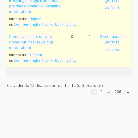
Breaking through traditional
giorni fa
product definitions, (Awaiting
askfjkasf
moderation)
Iniziato da:
askfjkasf
in:
Commenti agli articoli di Booking Blog
Come cancellare un volo
0
1
2 settimane, 4
United Airlines? (Awaiting
giorni fa
moderation)
Tripobuz
Iniziato da:
Tripobuz
in:
Commenti agli articoli di Booking Blog
Stai vedendo 15 discussioni - dal 1 al 15 (di 3,085 totali)
1
2
…
206
→