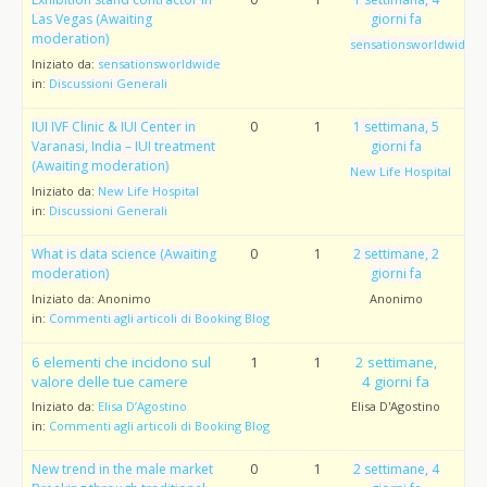
Las Vegas (Awaiting
giorni fa
moderation)
sensationsworldwide
Iniziato da:
sensationsworldwide
in:
Discussioni Generali
IUI IVF Clinic & IUI Center in
0
1
1 settimana, 5
Varanasi, India – IUI treatment
giorni fa
(Awaiting moderation)
New Life Hospital
Iniziato da:
New Life Hospital
in:
Discussioni Generali
What is data science (Awaiting
0
1
2 settimane, 2
moderation)
giorni fa
Iniziato da:
Anonimo
Anonimo
in:
Commenti agli articoli di Booking Blog
6 elementi che incidono sul
1
1
2 settimane,
valore delle tue camere
4 giorni fa
Iniziato da:
Elisa D’Agostino
Elisa D'Agostino
in:
Commenti agli articoli di Booking Blog
New trend in the male market
0
1
2 settimane, 4