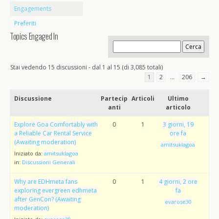
Engagements
Preferiti
Topics Engaged In
Stai vedendo 15 discussioni - dal 1 al 15 (di 3,085 totali)
1
2
…
206
→
Discussione
Partecip
Articoli
Ultimo
anti
articolo
Explore Goa Comfortably with
0
1
3 giorni, 19
a Reliable Car Rental Service
ore fa
(Awaiting moderation)
amitsuklagoa
Iniziato da:
amitsuklagoa
in:
Discussioni Generali
Why are EDHmeta fans
0
1
4 giorni, 2 ore
exploring evergreen edhmeta
fa
after GenCon? (Awaiting
evarose30
moderation)