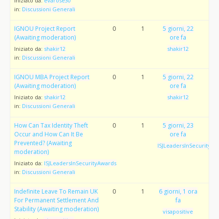
Iniziato da:
evarose30
in:
Discussioni Generali
IGNOU Project Report
0
1
5 giorni, 22
(Awaiting moderation)
ore fa
Iniziato da:
shakir12
shakir12
in:
Discussioni Generali
IGNOU MBA Project Report
0
1
5 giorni, 22
(Awaiting moderation)
ore fa
Iniziato da:
shakir12
shakir12
in:
Discussioni Generali
How Can Tax Identity Theft
0
1
5 giorni, 23
Occur and How Can It Be
ore fa
Prevented? (Awaiting
ISJLeadersInSecurityAw
moderation)
Iniziato da:
ISJLeadersInSecurityAwards
in:
Discussioni Generali
Indefinite Leave To Remain UK
0
1
6 giorni, 1 ora
For Permanent Settlement And
fa
Stability (Awaiting moderation)
visapositive