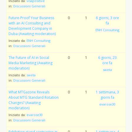
Iniziato da:
visapositive
in:
Discussioni Generali
Future-Proof Your Business
0
1
6 giorni, 3 ore
with an AI Consulting and
fa
Development Company in
ENH Consulting
Duba (Awaiting moderation)
Iniziato da:
ENH Consulting
in:
Discussioni Generali
The Future of AI in Social
0
1
6 giorni, 23
Media Marketing (Awaiting
ore fa
moderation)
sweta
Iniziato da:
sweta
in:
Discussioni Generali
What MTGazone Reveals
0
1
1 settimana, 3
About MTG Standard Rotation
giorni fa
Changes? (Awaiting
evarose30
moderation)
Iniziato da:
evarose30
in:
Discussioni Generali
Exhibition stand contractor in
0
1
1 settimana, 4