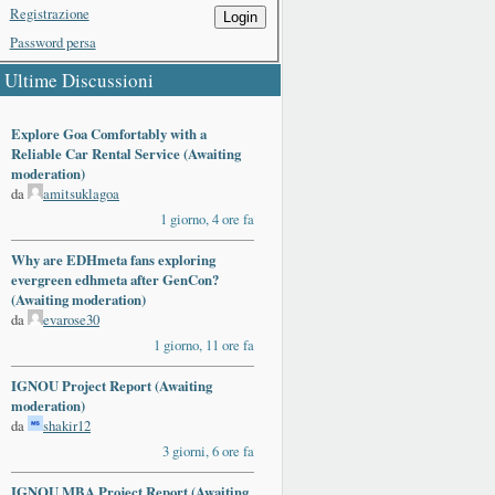
Registrazione
Login
Password persa
Ultime Discussioni
Explore Goa Comfortably with a
Reliable Car Rental Service (Awaiting
moderation)
da
amitsuklagoa
1 giorno, 4 ore fa
Why are EDHmeta fans exploring
evergreen edhmeta after GenCon?
(Awaiting moderation)
da
evarose30
1 giorno, 11 ore fa
IGNOU Project Report (Awaiting
moderation)
da
shakir12
3 giorni, 6 ore fa
IGNOU MBA Project Report (Awaiting