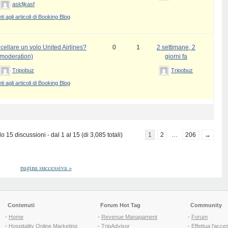
askfjkasf
 agli articoli di Booking Blog
ellare un volo United Airlines?
0
1
2 settimane, 2
 moderation)
giorni fa
Tripobuz
Tripobuz
 agli articoli di Booking Blog
 15 discussioni - dal 1 al 15 (di 3,085 totali)
1
2
…
206
→
pagina successiva
»
Contenuti
Forum Hot Tag
Community
-
Home
-
Revenue Managament
-
Forum
-
Hospitality Online Marketing
-
TripAdvisor
-
Effettua l'acce