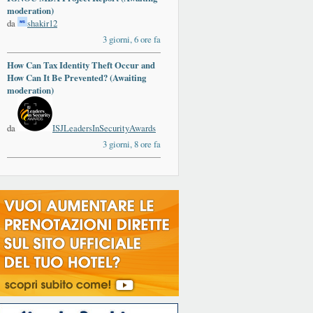
moderation)
da
shakir12
3 giorni, 6 ore fa
How Can Tax Identity Theft Occur and
ards
How Can It Be Prevented? (Awaiting
moderation)
da
ISJLeadersInSecurityAwards
3 giorni, 8 ore fa