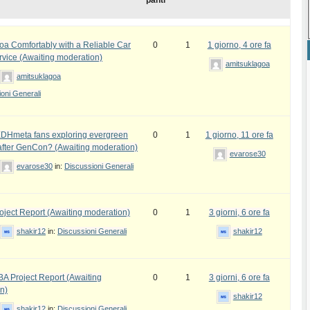
panti
oa Comfortably with a Reliable Car
0
1
1 giorno, 4 ore fa
rvice (Awaiting moderation)
amitsuklagoa
amitsuklagoa
oni Generali
DHmeta fans exploring evergreen
0
1
1 giorno, 11 ore fa
fter GenCon? (Awaiting moderation)
evarose30
evarose30
in:
Discussioni Generali
ject Report (Awaiting moderation)
0
1
3 giorni, 6 ore fa
shakir12
in:
Discussioni Generali
shakir12
 Project Report (Awaiting
0
1
3 giorni, 6 ore fa
n)
shakir12
shakir12
in:
Discussioni Generali