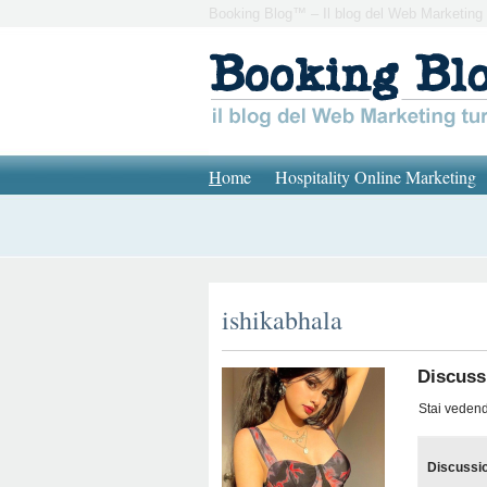
Booking Blog™ – Il blog del Web Marketing 
H
ome
Hospitality Online Marketing
ishikabhala
Discussi
Stai vedendo
Discussi