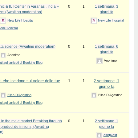
inic & IUI Center in Varanasi, India –
0
1
1 settimana, 3
ent (Awaiting moderation)
giorni fa
New Life Hospital
New Life Hospital
oni Generali
ata science (Awaiting moderation)
0
1
1 settimana, 6
giorni fa
Anonimo
Anonimo
 agli articoli di Booking Blog
i che incidono sul valore delle tue
1
1
2 settimane, 1
giorno fa
Elisa D’Agostino
Elisa D'Agostino
 agli articoli di Booking Blog
 in the male market Breaking through
0
1
2 settimane, 1
l product definitions, (Awaiting
giorno fa
n)
askfjkasf