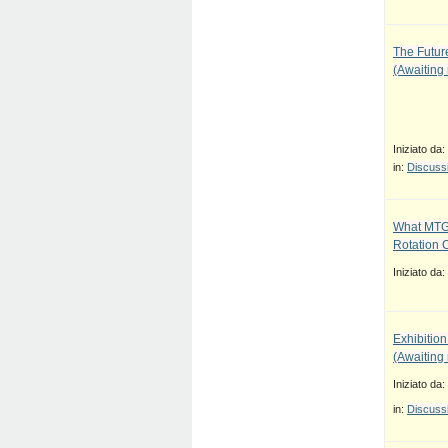
The Future
(Awaiting
Iniziato da:
in:
Discussi
What MTG
Rotation 
Iniziato da:
Exhibition
(Awaiting
Iniziato da:
in:
Discussi