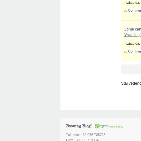
Iniziato da:
in:
Commenti
Come canc
(Awaiting
Iniziato da:
in:
Commenti
Stai vedendo
Telefono: +39 055 705718
Fax: +39 055 7193549