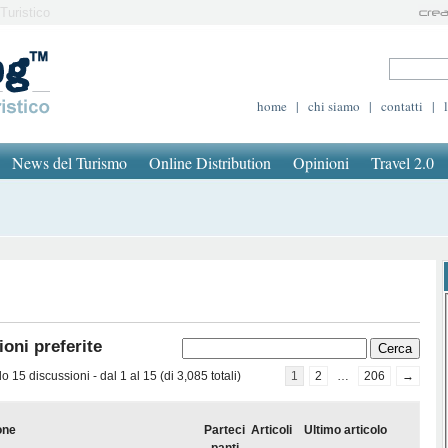
Turistico
home
|
chi siamo
|
contatti
|
News del Turismo
Online Distribution
Opinioni
Travel 2.0
oni preferite
 15 discussioni - dal 1 al 15 (di 3,085 totali)
1
2
…
206
→
one
Parteci
Articoli
Ultimo articolo