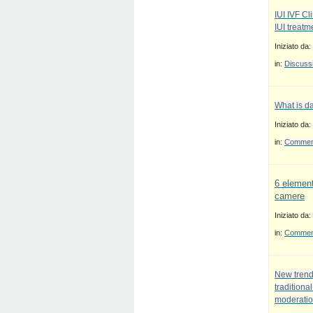
IUI IVF Cl
IUI treatm
Iniziato da:
in:
Discussi
What is d
Iniziato da:
in:
Commenti
6 element
camere
Iniziato da:
in:
Commenti
New trend
traditiona
moderatio