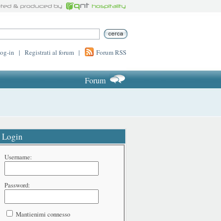
log-in
|
Registrati al forum
|
Forum RSS
Forum
Login
Username:
Password:
Mantienimi connesso