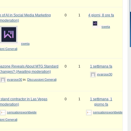
 of AI in Social Media Marketing
0
1
4 giorni, 8 ore fa
 moderation)
sweta
sweta
oni Generali
azone Reveals About MTG Standard
0
1
1 settimana fa
Changes? (Awaiting moderation)
evarose30
evarose30
in:
Discussioni Generali
 stand contractor in Las Vegas
0
1
1 settimana, 1
 moderation)
giorno fa
sensationsworldwide
sensationsworldwide
oni Generali