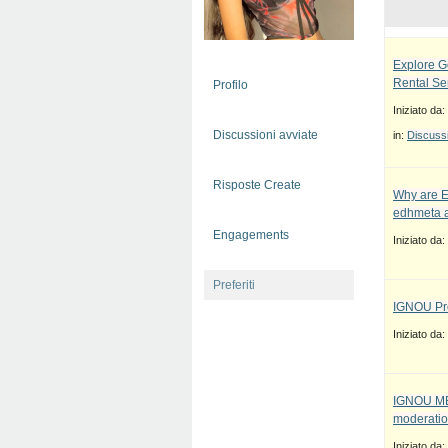
Explore G
Rental Se
Profilo
Iniziato da:
Discussioni avviate
in:
Discussi
Risposte Create
Why are E
edhmeta a
Engagements
Iniziato da:
Preferiti
IGNOU Pro
Iniziato da:
IGNOU MBA
moderatio
Iniziato da: