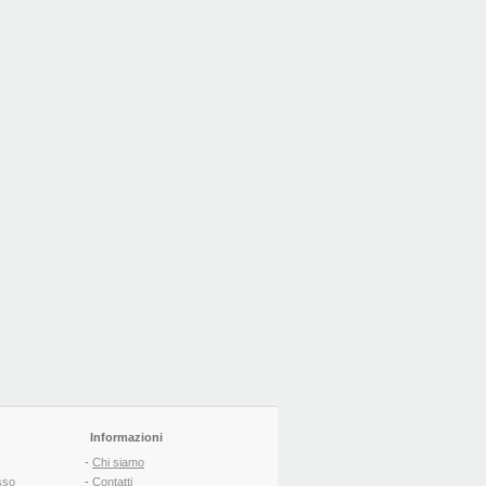
Informazioni
-
Chi siamo
sso
-
Contatti