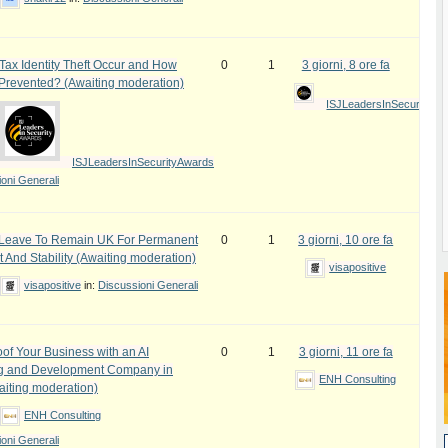
ax Identity Theft Occur and How
0
1
3 giorni, 8 ore fa
 Prevented? (Awaiting moderation)
ISJLeadersInSecurityAw
ISJLeadersInSecurityAwards
oni Generali
e Leave To Remain UK For Permanent
0
1
3 giorni, 10 ore fa
 And Stability (Awaiting moderation)
visapositive
visapositive
in:
Discussioni Generali
oof Your Business with an AI
0
1
3 giorni, 11 ore fa
ng and Development Company in
ENH Consulting
iting moderation)
ENH Consulting
oni Generali