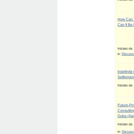
How Can T
Can It Be
Iniziato da:
in:
Discussi
Indefinit
Settlement
Iniziato da:
Future-Pr
Consulti
Duba (Awa
Iniziato da:
in:
Discussi