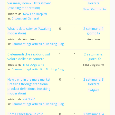
Varanasi, India – IUI treatment
giorni fa
(Awaiting moderation)
New Life Hospital
Iniziato da:
New Life Hospital
in:
Discussioni Generali
What is data science (Awaiting
0
1
2 settimane, 1
moderation)
giorno fa
Iniziato da:
Anonimo
Anonimo
in:
Commenti agli articoli di Booking Blog
6 elementi che incidono sul
1
1
2 settimane,
valore delle tue camere
3 giorni fa
Iniziato da:
Elisa D’Agostino
Elisa D'Agostino
in:
Commenti agli articoli di Booking Blog
New trend in the male market
0
1
2 settimane, 3
Breaking through traditional
giorni fa
product definitions, (Awaiting
askfjkasf
moderation)
Iniziato da:
askfjkasf
in:
Commenti agli articoli di Booking Blog
Come cancellare un volo
0
1
2 settimane, 4