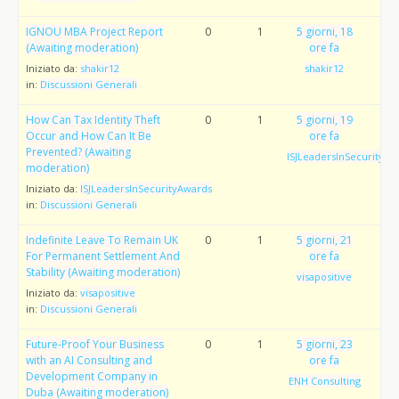
IGNOU MBA Project Report
0
1
5 giorni, 18
(Awaiting moderation)
ore fa
Iniziato da:
shakir12
shakir12
in:
Discussioni Generali
How Can Tax Identity Theft
0
1
5 giorni, 19
Occur and How Can It Be
ore fa
Prevented? (Awaiting
ISJLeadersInSecurityAw
moderation)
Iniziato da:
ISJLeadersInSecurityAwards
in:
Discussioni Generali
Indefinite Leave To Remain UK
0
1
5 giorni, 21
For Permanent Settlement And
ore fa
Stability (Awaiting moderation)
visapositive
Iniziato da:
visapositive
in:
Discussioni Generali
Future-Proof Your Business
0
1
5 giorni, 23
with an AI Consulting and
ore fa
Development Company in
ENH Consulting
Duba (Awaiting moderation)