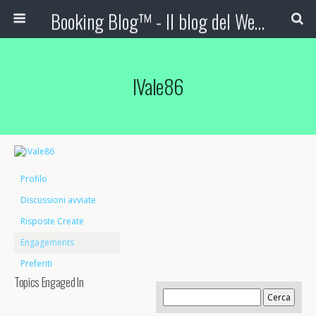
Booking Blog™ - Il blog del Web Marketing Turistico
IVale86
Profilo
Discussioni avviate
Risposte Create
Engagements
Preferiti
Topics Engaged In