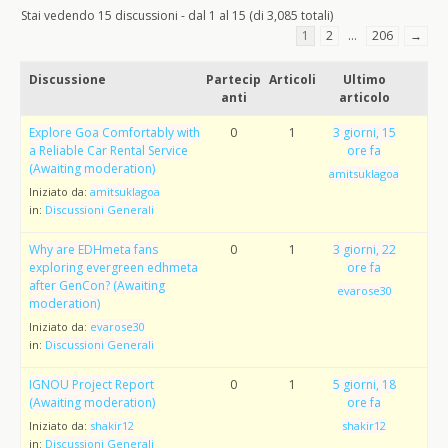
Stai vedendo 15 discussioni - dal 1 al 15 (di 3,085 totali)
1
2
…
206
→
Discussione
Partecip
Articoli
Ultimo
anti
articolo
Explore Goa Comfortably with
0
1
3 giorni, 15
a Reliable Car Rental Service
ore fa
(Awaiting moderation)
amitsuklagoa
Iniziato da:
amitsuklagoa
in:
Discussioni Generali
Why are EDHmeta fans
0
1
3 giorni, 22
exploring evergreen edhmeta
ore fa
after GenCon? (Awaiting
evarose30
moderation)
Iniziato da:
evarose30
in:
Discussioni Generali
IGNOU Project Report
0
1
5 giorni, 18
(Awaiting moderation)
ore fa
Iniziato da:
shakir12
shakir12
in:
Discussioni Generali