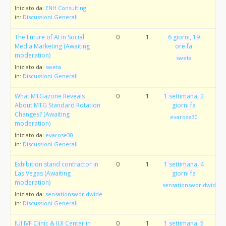
Iniziato da:
ENH Consulting
in:
Discussioni Generali
The Future of AI in Social
0
1
6 giorni, 19
Media Marketing (Awaiting
ore fa
moderation)
sweta
Iniziato da:
sweta
in:
Discussioni Generali
What MTGazone Reveals
0
1
1 settimana, 2
About MTG Standard Rotation
giorni fa
Changes? (Awaiting
evarose30
moderation)
Iniziato da:
evarose30
in:
Discussioni Generali
Exhibition stand contractor in
0
1
1 settimana, 4
Las Vegas (Awaiting
giorni fa
moderation)
sensationsworldwide
Iniziato da:
sensationsworldwide
in:
Discussioni Generali
IUI IVF Clinic & IUI Center in
0
1
1 settimana, 5