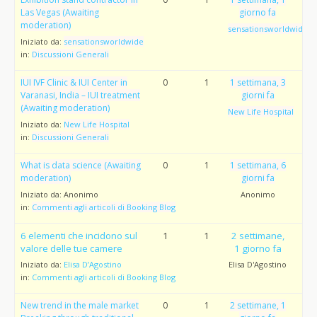
Las Vegas (Awaiting
giorno fa
moderation)
sensationsworldwide
Iniziato da:
sensationsworldwide
in:
Discussioni Generali
IUI IVF Clinic & IUI Center in
0
1
1 settimana, 3
Varanasi, India – IUI treatment
giorni fa
(Awaiting moderation)
New Life Hospital
Iniziato da:
New Life Hospital
in:
Discussioni Generali
What is data science (Awaiting
0
1
1 settimana, 6
moderation)
giorni fa
Iniziato da:
Anonimo
Anonimo
in:
Commenti agli articoli di Booking Blog
6 elementi che incidono sul
1
1
2 settimane,
valore delle tue camere
1 giorno fa
Iniziato da:
Elisa D’Agostino
Elisa D'Agostino
in:
Commenti agli articoli di Booking Blog
New trend in the male market
0
1
2 settimane, 1