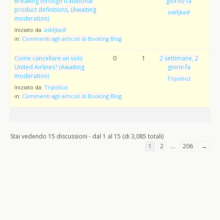
Breaking through traditional
giorno fa
product definitions, (Awaiting
askfjkasf
moderation)
Iniziato da:
askfjkasf
in:
Commenti agli articoli di Booking Blog
Come cancellare un volo
0
1
2 settimane, 2
United Airlines? (Awaiting
giorni fa
moderation)
Tripobuz
Iniziato da:
Tripobuz
in:
Commenti agli articoli di Booking Blog
Stai vedendo 15 discussioni - dal 1 al 15 (di 3,085 totali)
1
2
…
206
→