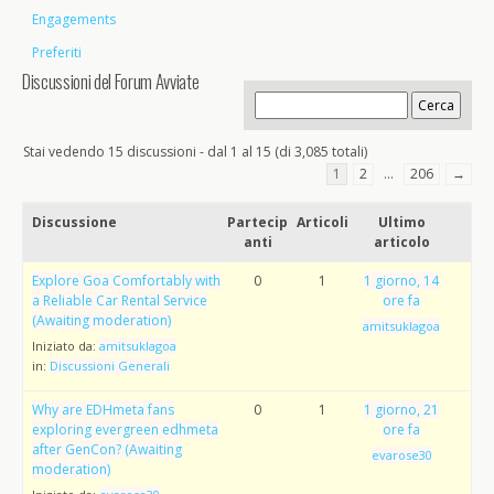
Engagements
Preferiti
Discussioni del Forum Avviate
Stai vedendo 15 discussioni - dal 1 al 15 (di 3,085 totali)
1
2
…
206
→
Discussione
Partecip
Articoli
Ultimo
anti
articolo
Explore Goa Comfortably with
0
1
1 giorno, 14
a Reliable Car Rental Service
ore fa
(Awaiting moderation)
amitsuklagoa
Iniziato da:
amitsuklagoa
in:
Discussioni Generali
Why are EDHmeta fans
0
1
1 giorno, 21
exploring evergreen edhmeta
ore fa
after GenCon? (Awaiting
evarose30
moderation)