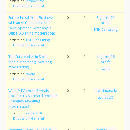
Iniziato da:
visapositive
in:
Discussioni Generali
Future-Proof Your Business
0
1
3 giorni, 21
with an AI Consulting and
ore fa
Development Company in
ENH Consulting
Duba (Awaiting moderation)
Iniziato da:
ENH Consulting
in:
Discussioni Generali
The Future of AI in Social
0
1
4 giorni, 18
Media Marketing (Awaiting
ore fa
moderation)
sweta
Iniziato da:
sweta
in:
Discussioni Generali
What MTGazone Reveals
0
1
1 settimana fa
About MTG Standard Rotation
evarose30
Changes? (Awaiting
moderation)
Iniziato da:
evarose30
in:
Discussioni Generali
Exhibition stand contractor in
0
1
1 settimana, 1