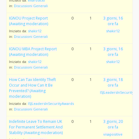
Iniziato da:
evarose30
in:
Discussioni Generali
IGNOU Project Report
0
1
3 giorni, 16
(Awaiting moderation)
ore fa
Iniziato da:
shakir12
shakir12
in:
Discussioni Generali
IGNOU MBA Project Report
0
1
3 giorni, 16
(Awaiting moderation)
ore fa
Iniziato da:
shakir12
shakir12
in:
Discussioni Generali
How Can Tax Identity Theft
0
1
3 giorni, 18
Occur and How Can It Be
ore fa
Prevented? (Awaiting
ISJLeadersInSecurityAw
moderation)
Iniziato da:
ISJLeadersInSecurityAwards
in:
Discussioni Generali
Indefinite Leave To Remain UK
0
1
3 giorni, 20
For Permanent Settlement And
ore fa
Stability (Awaiting moderation)
visapositive