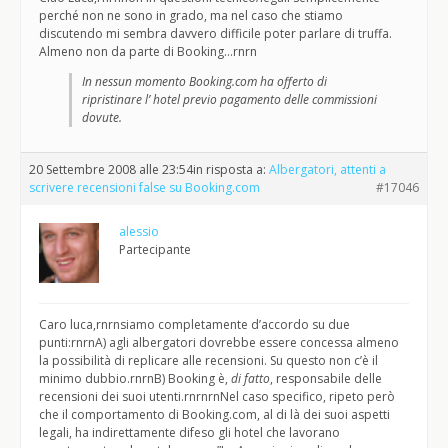
perché non ne sono in grado, ma nel caso che stiamo
discutendo mi sembra davvero difficile poter parlare di truffa.
Almeno non da parte di Booking…rnrn
In nessun momento Booking.com ha offerto di
ripristinare l’ hotel previo pagamento delle commissioni
dovute.
20 Settembre 2008 alle 23:54
in risposta a:
Albergatori, attenti a
scrivere recensioni false su Booking.com
#17046
alessio
Partecipante
Caro luca,rnrnsiamo completamente d’accordo su due
punti:rnrnA) agli albergatori dovrebbe essere concessa almeno
la possibilità di replicare alle recensioni. Su questo non c’è il
minimo dubbio.rnrnB) Booking è,
di fatto
, responsabile delle
recensioni dei suoi utenti.rnrnrnNel caso specifico, ripeto però
che il comportamento di Booking.com, al di là dei suoi aspetti
legali, ha indirettamente difeso gli hotel che lavorano