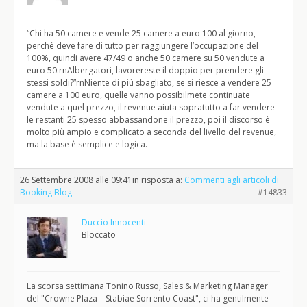
“Chi ha 50 camere e vende 25 camere a euro 100 al giorno,
perché deve fare di tutto per raggiungere l’occupazione del
100%, quindi avere 47/49 o anche 50 camere su 50 vendute a
euro 50.rnAlbergatori, lavorereste il doppio per prendere gli
stessi soldi?”rnNiente di più sbagliato, se si riesce a vendere 25
camere a 100 euro, quelle vanno possibilmete continuate
vendute a quel prezzo, il revenue aiuta sopratutto a far vendere
le restanti 25 spesso abbassandone il prezzo, poi il discorso è
molto più ampio e complicato a seconda del livello del revenue,
ma la base è semplice e logica.
26 Settembre 2008 alle 09:41
in risposta a:
Commenti agli articoli di
Booking Blog
#14833
Duccio Innocenti
Bloccato
La scorsa settimana Tonino Russo, Sales & Marketing Manager
del "Crowne Plaza – Stabiae Sorrento Coast", ci ha gentilmente