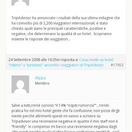
TripAdvisor ha annunciato i risultati della sua ultima indagine che
ha coinvolto più di 2,200 viaggiatori internazionali; è stato
chiesto quali siano le principali caratteristiche, positive e
negative, che determinano la qualità di un hotel. Scopriamo
insieme le risposte dei viaggiatori…
24 Settembre 2008 alle 16:35
in risposta a:
Cosa rende un hotel
“ottimo” o “pessimo” secondo i viaggiatori di TripAdvisor
#17052
filippo
Membro
Salve a tutti,rnrnè curioso “il 14% “ospiti rumorosi””…rnrnIn
pratica ho nel mio hotel gente che fa confusione; non possi dirgli
niente perchè altrimenti questi mi vanno a scrivere su
Tripadvisor una recensione negativa in quanto il mio staff non è
“friendly”. In compenso mi becco una recensione negativa dagli
altri ospiti perchè qualcun’altro faceva confusione.rnrnMah…così