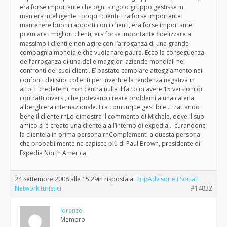
era forse importante che ogni singolo gruppo gestisse in
maniera intelligente i propri clienti. Era forse importante
mantenere buoni rapporti con i clienti, era forse importante
premiare i migliori clienti, era forse importante fidelizzare al
massimo i clienti e non agire con l’arroganza di una grande
compagnia mondiale che vuole fare paura. Ecco la conseguenza
dell’arroganza di una delle maggiori aziende mondiali nei
confronti dei suoi clienti. E’ bastato cambiare atteggiamento nei
confonti dei suoi colienti per invertire la tendenza negativa in
atto. E credetemi, non centra nulla il fatto di avere 15 versioni di
contratti diversi, che potevano creare problemi a una catena
alberghiera internazionale. Era comunque gestibile… trattando
bene il cliente.rnLo dimostra il commento di Michele, dove il suo
amico si è creato una clientela all’interno di expedia… curandone
la clientela in prima persona.rnComplementi a questa persona
che probabilmente ne capisce più di Paul Brown, presidente di
Expedia North America.
24 Settembre 2008 alle 15:29
in risposta a:
TripAdvisor e i Social
Network turistici
#14832
lorenzo
Membro