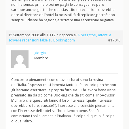
non ha senso, prima o poi ne paghi le conseguenze,però
sarebbe anche giusto che qualsiasi sito di recensioni dovrebbe
dare al direttore dell’hotel la possibilità di replicare,perchè non
sempre il cliente ha ragione,a scrivere una recensione negativa.
15 Settembre 2008 alle 10:12
in risposta a:
Albergatori, attenti a
scrivere recensioni false su Booking.com
#17043
giorgia
Membro
Concordo pienamente con ottavio, i furbi sono la rovina
dell'Italia. E spesso chi si lamenta tanto lo fa proprio perché non
gli lasciano esercitare la propria furbizia… Chi lavora bene viene
premiato sia da siti come Booking che da siti come TripAdvisor.
E' chiaro che questi siti fanno il loro interesse (quale interesse
dovrebbero fare, scusate?!). Interesse che coincide pienamente
con l'interesse dell'hotel se l'hotel lavora bene. Sennò,
cominciano i soliti lamenti all'italiana…è colpa di quello, è colpa
di quell'altro…