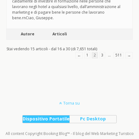
caldamente di investire in formazione nelle persone che
lavorano negli hotel a qualsiasi livello, dall’amministrazione al
marketing e di pagare bene le persone che lavorano
bene.rnCiao, Giuseppe.
Autore
Articoli
Stai vedendo 15 articoli - dal 16 a 30 (di 7,651 totali)
←
1
2
3
…
511
→
Torna su
Dispositivo Portatile
Pc Desktop
All content Copyright Booking Blog™ - Il blog del Web Marketing Turistico