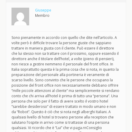
Giuseppe
Membro
Sono pienamente in accordo con quello che dite nell’articolo. A
volte però è difficile trovare la persone giuste che sappiano
trattare in maniera giusta con il cliente. Può essere il direttore
che lui stesso non sa trattare con il prossimo, oppure essendo il
direttore anche il titolare dell’hotel, a volte (pieno di pensieri),
non riesce a gestire nemmeno il personale del front office. In
Italia soprattutto questa è la prima cosa che si nota, in quanto la
preparazione del personale alla portineria è veramente di
scarso livello. Sono convinto che le persone che occupano la
posizione del front office non necessariamente debbano offrire
“mille piccole attenzioni al cliente” ma semplicemente si rendano
conto che chi arriva all’hotel è prima di tutto una “persona”. Una
persona che solo per il fatto di avere scelto il vostro hotel
“sarebbe desideroso” di essere trattato in modo umano e non
da “Robot”. Questo è ciò che si nota negli alberghi Italiani. A
qualsiasi livello di hotel si trovano persone alla reception che
salutano l’ospite in arrivo come si trattasse di una persona
qualsiasi. Vi ricordo che è “Lui” che vi paga.rnConsiglio