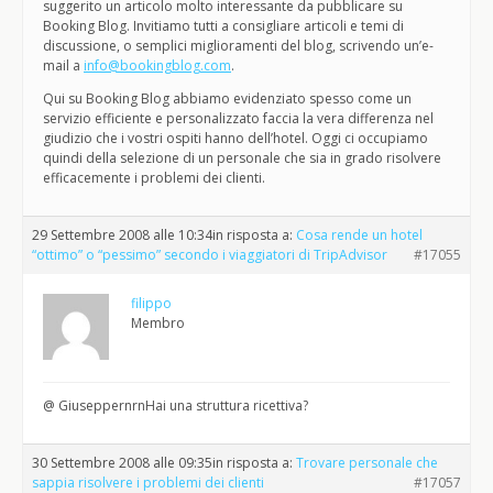
suggerito un articolo molto interessante da pubblicare su
Booking Blog. Invitiamo tutti a consigliare articoli e temi di
discussione, o semplici miglioramenti del blog, scrivendo un’e-
mail a
info@bookingblog.com
.
Qui su Booking Blog abbiamo evidenziato spesso come un
servizio efficiente e personalizzato faccia la vera differenza nel
giudizio che i vostri ospiti hanno dell’hotel. Oggi ci occupiamo
quindi della selezione di un personale che sia in grado risolvere
efficacemente i problemi dei clienti.
29 Settembre 2008 alle 10:34
in risposta a:
Cosa rende un hotel
“ottimo” o “pessimo” secondo i viaggiatori di TripAdvisor
#17055
filippo
Membro
@ GiuseppernrnHai una struttura ricettiva?
30 Settembre 2008 alle 09:35
in risposta a:
Trovare personale che
sappia risolvere i problemi dei clienti
#17057