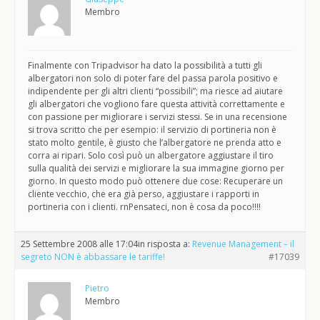
Membro
Finalmente con Tripadvisor ha dato la possibilità a tutti gli
albergatori non solo di poter fare del passa parola positivo e
indipendente per gli altri clienti “possibili”; ma riesce ad aiutare
gli albergatori che vogliono fare questa attività correttamente e
con passione per migliorare i servizi stessi. Se in una recensione
si trova scritto che per esempio: il servizio di portineria non è
stato molto gentile, è giusto che l’albergatore ne prenda atto e
corra ai ripari. Solo così può un albergatore aggiustare il tiro
sulla qualità dei servizi e migliorare la sua immagine giorno per
giorno. In questo modo può ottenere due cose: Recuperare un
cliente vecchio, che era già perso, aggiustare i rapporti in
portineria con i clienti. rnPensateci, non è cosa da poco!!!!
25 Settembre 2008 alle 17:04
in risposta a:
Revenue Management – il
segreto NON è abbassare le tariffe!
#17039
Pietro
Membro