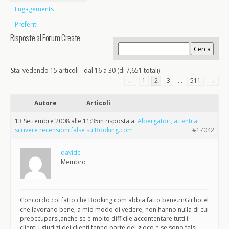
Engagements
Preferiti
Risposte al Forum Create
Stai vedendo 15 articoli - dal 16 a 30 (di 7,651 totali)
←
1
2
3
…
511
→
Autore
Articoli
13 Settembre 2008 alle 11:35
in risposta a:
Albergatori, attenti a
scrivere recensioni false su Booking.com
#17042
davide
Membro
Concordo col fatto che Booking.com abbia fatto bene.rnGli hotel
che lavorano bene, a mio modo di vedere, non hanno nulla di cui
preoccuparsi,anche se è molto difficile accontentare tutti i
clienti,i giudizi dei clienti fanno parte del gioco,e se sono falsi