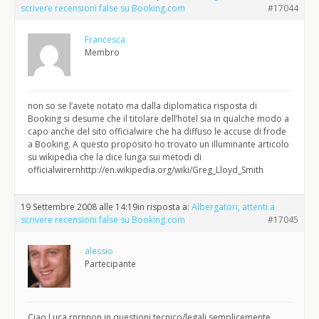
scrivere recensioni false su Booking.com
#17044
Francesca
Membro
non so se l’avete notato ma dalla diplomatica risposta di
Booking si desume che il titolare dell’hotel sia in qualche modo a
capo anche del sito officialwire che ha diffuso le accuse di frode
a Booking. A questo proposito ho trovato un illuminante articolo
su wikipedia che la dice lunga sui metodi di
officialwirernhttp://en.wikipedia.org/wiki/Greg_Lloyd_Smith
19 Settembre 2008 alle 14:19
in risposta a:
Albergatori, attenti a
scrivere recensioni false su Booking.com
#17045
alessio
Partecipante
Ciao Luca,rnrnnon in questioni tecnico/legali semplicemente