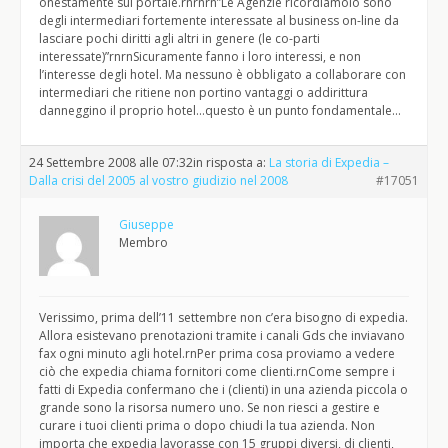
onestamente sul portale.rnrnrn”Le Agenzie ricordiamolo sono
degli intermediari fortemente interessate al business on-line da
lasciare pochi diritti agli altri in genere (le co-parti
interessate)”rnrnSicuramente fanno i loro interessi, e non
l’interesse degli hotel. Ma nessuno è obbligato a collaborare con
intermediari che ritiene non portino vantaggi o addirittura
danneggino il proprio hotel…questo è un punto fondamentale…
24 Settembre 2008 alle 07:32
in risposta a:
La storia di Expedia –
Dalla crisi del 2005 al vostro giudizio nel 2008
#17051
Giuseppe
Membro
Verissimo, prima dell’11 settembre non c’era bisogno di expedia.
Allora esistevano prenotazioni tramite i canali Gds che inviavano
fax ogni minuto agli hotel.rnPer prima cosa proviamo a vedere
ciò che expedia chiama fornitori come clienti.rnCome sempre i
fatti di Expedia confermano che i (clienti) in una azienda piccola o
grande sono la risorsa numero uno. Se non riesci a gestire e
curare i tuoi clienti prima o dopo chiudi la tua azienda. Non
importa che expedia lavorasse con 15 gruppi diversi, di clienti,