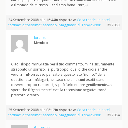
è il mondo del turismo… andiamo bene…rnrn;-)
24 Settembre 2008 alle 16:44
in risposta a:
Cosa rende un hotel
“ottimo” o “pessimo” secondo i viaggiatori di TripAdvisor
#17053
lorenzo
Membro
Ciao Filippo.rnrnGrazie per il tuo commento, mi ha sicuramente
strappato un sorriso…e, purtroppo, quello che dici è anche
vero…rnrnNon avevo pensato a questo lato “ironico” della
questione…rnrnMagari, nel caso che un alcuni ospiti siano
davvero troppo rumorosi, si può farlo notare gentilemente…si
spera che il “gentilmente” eviti la recensione negativa.rnrnA
prestornLorenzo
25 Settembre 2008 alle 08:12
in risposta a:
Cosa rende un hotel
“ottimo” o “pessimo” secondo i viaggiatori di TripAdvisor
#17054
Giuseppe