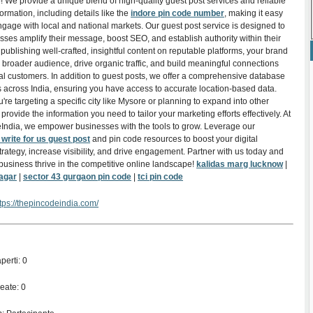
p! We provide a unique blend of high-quality guest post services and reliable
ormation, including details like the
indore pin code number
, making it easy
engage with local and national markets. Our guest post service is designed to
sses amplify their message, boost SEO, and establish authority within their
 publishing well-crafted, insightful content on reputable platforms, your brand
 broader audience, drive organic traffic, and build meaningful connections
ial customers. In addition to guest posts, we offer a comprehensive database
s across India, ensuring you have access to accurate location-based data.
re targeting a specific city like Mysore or planning to expand into other
provide the information you need to tailor your marketing efforts effectively. At
ndia, we empower businesses with the tools to grow. Leverage our
write for us guest post
and pin code resources to boost your digital
trategy, increase visibility, and drive engagement. Partner with us today and
business thrive in the competitive online landscape!
kalidas marg lucknow
|
agar
|
sector 43 gurgaon pin code
|
tci pin code
tps://thepincodeindia.com/
perti: 0
eate: 0