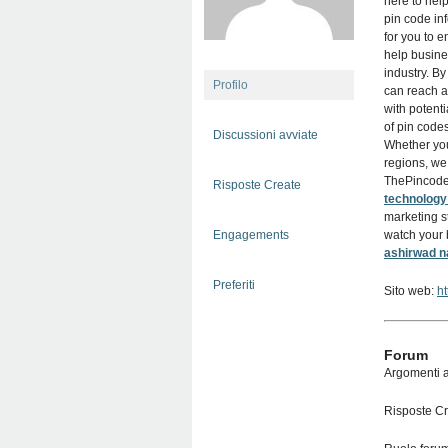
here to hel
pin code inf
for you to 
help busine
industry. By
Profilo
can reach a
with potent
of pin code
Discussioni avviate
Whether you'
regions, we 
ThePincodeI
Risposte Create
technology 
marketing s
Engagements
watch your 
ashirwad n
Preferiti
Sito web:
ht
Forum
Argomenti a
Risposte Cr