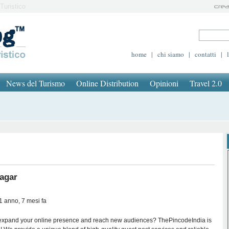
Turistico
home
|
chi siamo
|
contatti
|
News del Turismo
Online Distribution
Opinioni
Travel 2.0
agar
 1 anno, 7 mesi fa
 expand your online presence and reach new audiences? ThePincodeIndia is