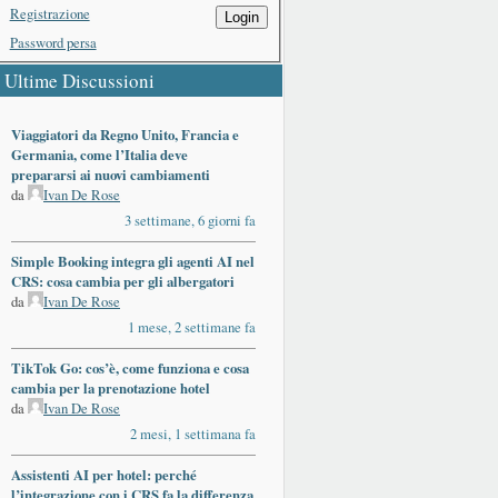
Registrazione
Login
Password persa
Ultime Discussioni
Viaggiatori da Regno Unito, Francia e
Germania, come l’Italia deve
prepararsi ai nuovi cambiamenti
da
Ivan De Rose
3 settimane, 6 giorni fa
Simple Booking integra gli agenti AI nel
CRS: cosa cambia per gli albergatori
da
Ivan De Rose
1 mese, 2 settimane fa
TikTok Go: cos’è, come funziona e cosa
cambia per la prenotazione hotel
da
Ivan De Rose
2 mesi, 1 settimana fa
Assistenti AI per hotel: perché
l’integrazione con i CRS fa la differenza