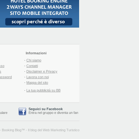
Informazioni
-
Chi siamo
sso
-
Contatti
s
-
Disclaimer e Privacy
assword
-
Lavora con noi
-
Mappa del sito
-
La tua pubblicità su BB
Seguici su Facebook
lulare
Entra nel gruppo
e
diventa un fan
-
Booking Blog
™ -
Il blog del Web Marketing Turistico