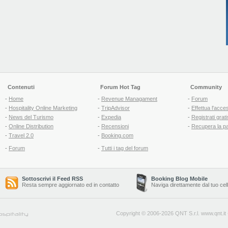
Contenuti
Forum Hot Tag
Community
-
Home
-
Revenue Managament
-
Forum
-
Hospitality Online Marketing
-
TripAdvisor
-
Effettua l'acce
-
News del Turismo
-
Expedia
-
Registrati grati
-
Online Distribution
-
Recensioni
-
Recupera la p
-
Travel 2.0
-
Booking.com
-
Forum
-
Tutti i tag del forum
Sottoscrivi il Feed RSS
Booking Blog Mobile
Resta sempre aggiornato ed in contatto
Naviga direttamente dal tuo cel
Copyright © 2006-2026 QNT S.r.l.
www.qnt.it