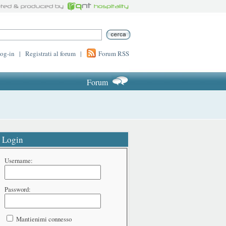
log-in
|
Registrati al forum
|
Forum RSS
Forum
Login
Username:
Password:
Mantienimi connesso