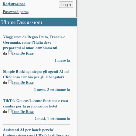
Registrazione
Login
Password persa
Ultime Discussioni
Viaggiatori da Regno Unito, Francia e
Germania, come l’Italia deve
prepararsi ai nuovi cambiamenti
da
Ivan De Rose
1 mese fa
Simple Booking integra gli agenti AI nel
CRS: cosa cambia per gli albergatori
da
Ivan De Rose
1 mese, 3 settimane fa
TikTok Go: cos’è, come funziona e cosa
cambia per la prenotazione hotel
da
Ivan De Rose
2 mesi, 1 settimana fa
Assistenti AI per hotel: perché
l’integrazione con i CRS fa la differenza