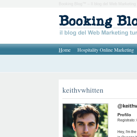
Booking Blog™ – Il blog del Web Marketing 
H
ome
Hospitality Online Marketing
keithvwhitten
@keithv
Profilo
Registrato: 
Hey, I'm the 