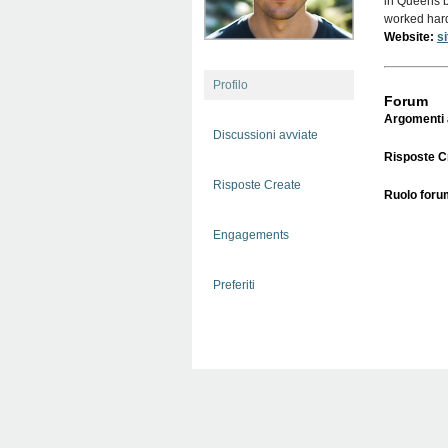
in Queens b
worked hard
Website:
si
Profilo
Forum
Argomenti a
Discussioni avviate
Risposte C
Risposte Create
Ruolo foru
Engagements
Preferiti