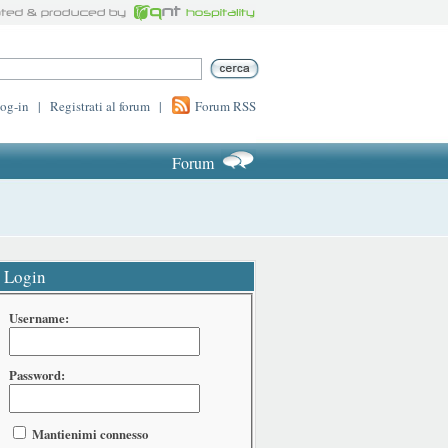
log-in
|
Registrati al forum
|
Forum RSS
Forum
Login
Username:
Password:
Mantienimi connesso