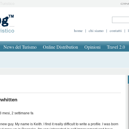
Turistico
home
|
chi siamo
|
contatti
|
News del Turismo
Online Distribution
Opinioni
Travel 2.0
whitten
8 mesi, 2 settimane fa
new guy. My name is Keith. I find it really difficult to write a profile. I was born