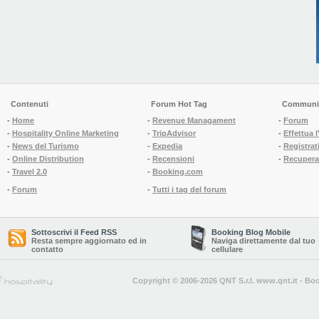
Contenuti
Forum Hot Tag
Communi
-
Home
-
Revenue Managament
-
Forum
-
Hospitality Online Marketing
-
TripAdvisor
-
Effettua 
-
News del Turismo
-
Expedia
-
Registrati
-
Online Distribution
-
Recensioni
-
Recupera
-
Travel 2.0
-
Booking.com
-
Forum
-
Tutti i tag del forum
Sottoscrivi il Feed RSS
Booking Blog Mobile
Resta sempre aggiornato ed in
Naviga direttamente dal tuo
contatto
cellulare
Copyright © 2006-2026 QNT S.r.l.
www.qnt.it
-
Boo