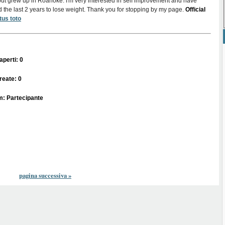
ut grew up in Roanoke. I'm very interested in self improvement and have
 the last 2 years to lose weight. Thank you for stopping by my page.
Official
tus toto
perti: 0
reate: 0
m: Partecipante
pagina successiva
»