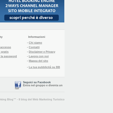
ty
Informazioni
-
Chi siamo
l'accesso
-
Contatti
 gratis
-
Disclaimer e Privacy
 la password
-
Lavora con noi
-
Mappa del sito
-
La tua pubblicità su BB
Seguici su Facebook
Entra nel gruppo
e
diventa un
fan
king Blog
™ -
Il blog del Web Marketing Turistico