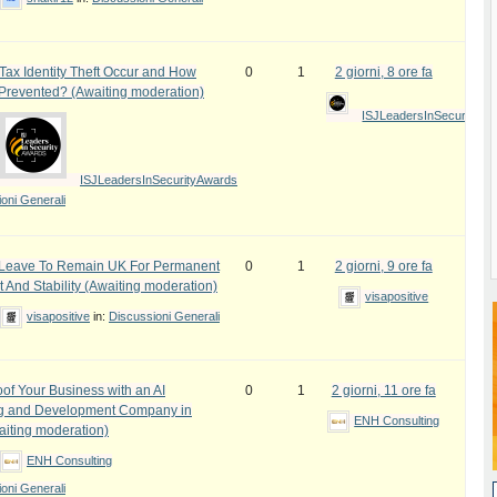
ax Identity Theft Occur and How
0
1
2 giorni, 8 ore fa
 Prevented? (Awaiting moderation)
ISJLeadersInSecurityAw
ISJLeadersInSecurityAwards
oni Generali
e Leave To Remain UK For Permanent
0
1
2 giorni, 9 ore fa
 And Stability (Awaiting moderation)
visapositive
visapositive
in:
Discussioni Generali
oof Your Business with an AI
0
1
2 giorni, 11 ore fa
ng and Development Company in
ENH Consulting
iting moderation)
ENH Consulting
oni Generali