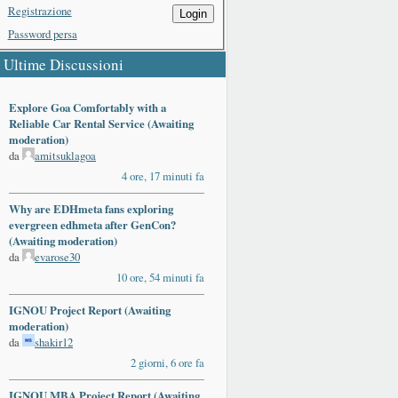
Registrazione
Login
Password persa
Ultime Discussioni
Explore Goa Comfortably with a
Reliable Car Rental Service (Awaiting
moderation)
da
amitsuklagoa
4 ore, 17 minuti fa
Why are EDHmeta fans exploring
evergreen edhmeta after GenCon?
(Awaiting moderation)
da
evarose30
10 ore, 54 minuti fa
IGNOU Project Report (Awaiting
moderation)
da
shakir12
2 giorni, 6 ore fa
IGNOU MBA Project Report (Awaiting