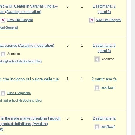
inic & IUI Center in Varanasi, India –
0
1
1 settimana, 2
ent (Awaiting moderation)
giorni fa
New Life Hospital
New Life Hospital
oni Generali
ata science (Awaiting moderation)
0
1
1 settimana, 5
giorni fa
Anonimo
Anonimo
 agli articoli di Booking Blog
i che incidono sul valore delle tue
1
1
2 settimane fa
askfjkasf
Elisa D’Agostino
 agli articoli di Booking Blog
 in the male market Breaking through
0
1
2 settimane fa
l product definitions, (Awaiting
askfjkasf
n)