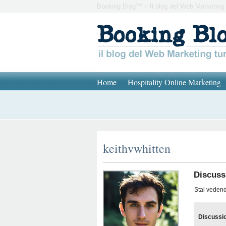
Booking Blog™ – Il blog del Web Marketing 
H
ome
Hospitality Online Marketing
keithvwhitten
Discussi
Stai vedendo
Discussi