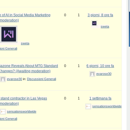
 of AI in Social Media Marketing
0
1
3 giorni, 8 ore fa
 moderation)
sweta
sweta
oni Generali
azone Reveals About MTG Standard
0
1
6 giorni, 10 ore fa
Changes? (Awaiting moderation)
evarose30
evarose30
in:
Discussioni Generali
 stand contractor in Las Vegas
0
1
1 settimana fa
 moderation)
sensationsworldwide
sensationsworldwide
oni Generali