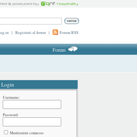
log-in
|
Registrati al forum
|
Forum RSS
Forum
Login
Username:
Password:
Mantienimi connesso