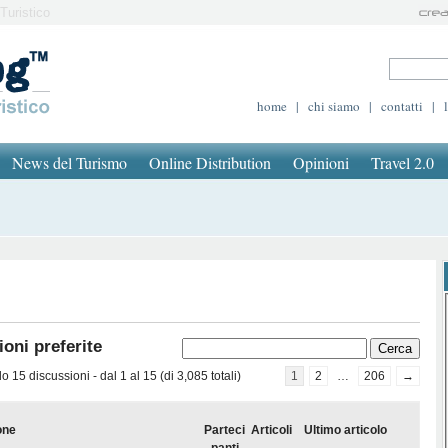
Turistico
home
|
chi siamo
|
contatti
|
News del Turismo
Online Distribution
Opinioni
Travel 2.0
oni preferite
 15 discussioni - dal 1 al 15 (di 3,085 totali)
1
2
…
206
→
one
Parteci
Articoli
Ultimo articolo