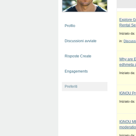
Explore G
Rental Se
Profilo
Iniziato da:
Discussioni avviate
in:
Discussi
Risposte Create
Why are E
edhmeta a
Engagements
Iniziato da:
Preferiti
IGNOU Pro
Iniziato da:
IGNOU MBA
moderatio
Iniziato da: