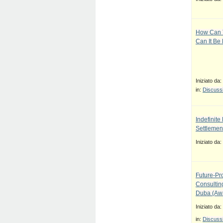
How Can T
Can It Be
Iniziato da:
in:
Discussi
Indefinit
Settlement
Iniziato da:
Future-Pr
Consulti
Duba (Awa
Iniziato da:
in:
Discussi