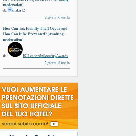
moderation)
da
shakir12
2 giorni, 6 ore fa
How Can Tax Identity Theft Occur and
ards
How Can It Be Prevented? (Awaiting
moderation)
da
ISJLeadersInSecurityAwards
2 giorni, 8 ore fa