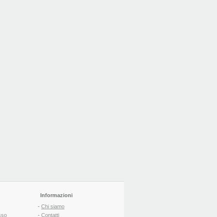
Informazioni
-
Chi siamo
sso
-
Contatti