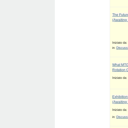
The Future
(Awaiting
Iniziato da:
in:
Discussi
What MTG
Rotation 
Iniziato da:
Exhibition
(Awaiting
Iniziato da:
in:
Discussi