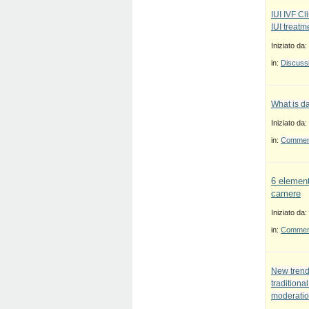
IUI IVF Cl
IUI treatm
Iniziato da:
in:
Discussi
What is d
Iniziato da:
in:
Commenti
6 element
camere
Iniziato da:
in:
Commenti
New trend
traditiona
moderatio