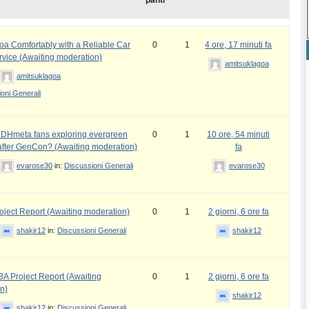
panti
oa Comfortably with a Reliable Car
0
1
4 ore, 17 minuti fa
rvice (Awaiting moderation)
amitsuklagoa
amitsuklagoa
oni Generali
DHmeta fans exploring evergreen
0
1
10 ore, 54 minuti
fter GenCon? (Awaiting moderation)
fa
evarose30
in:
Discussioni Generali
evarose30
ject Report (Awaiting moderation)
0
1
2 giorni, 6 ore fa
shakir12
in:
Discussioni Generali
shakir12
 Project Report (Awaiting
0
1
2 giorni, 6 ore fa
n)
shakir12
shakir12
in:
Discussioni Generali