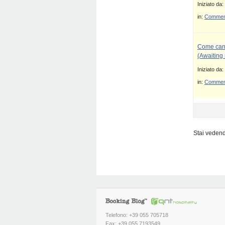
Iniziato da:
in:
Commenti
Come canc
(Awaiting
Iniziato da:
in:
Commenti
Stai vedendo
Telefono: +39 055 705718
Fax: +39 055 7193549