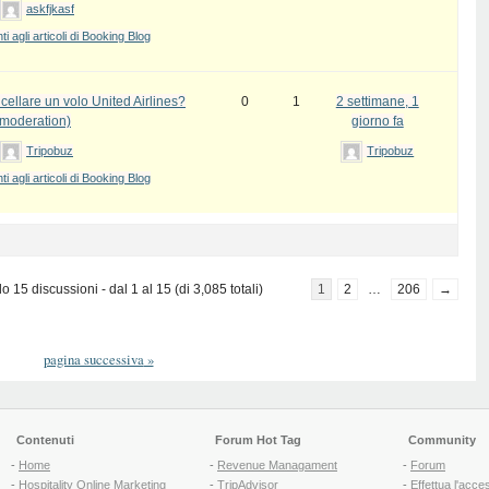
askfjkasf
 agli articoli di Booking Blog
ellare un volo United Airlines?
0
1
2 settimane, 1
 moderation)
giorno fa
Tripobuz
Tripobuz
 agli articoli di Booking Blog
 15 discussioni - dal 1 al 15 (di 3,085 totali)
1
2
…
206
→
pagina successiva
»
Contenuti
Forum Hot Tag
Community
-
Home
-
Revenue Managament
-
Forum
-
Hospitality Online Marketing
-
TripAdvisor
-
Effettua l'acce