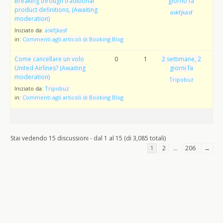
Breaking through traditional
giorno fa
product definitions, (Awaiting
askfjkasf
moderation)
Iniziato da:
askfjkasf
in:
Commenti agli articoli di Booking Blog
Come cancellare un volo
0
1
2 settimane, 2
United Airlines? (Awaiting
giorni fa
moderation)
Tripobuz
Iniziato da:
Tripobuz
in:
Commenti agli articoli di Booking Blog
Stai vedendo 15 discussioni - dal 1 al 15 (di 3,085 totali)
1
2
…
206
→