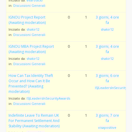
Iniziato da:
evarose30
in:
Discussioni Generali
IGNOU Project Report
0
1
3 giorni, 4 ore
(Awaiting moderation)
fa
Iniziato da:
shakir12
shakir12
in:
Discussioni Generali
IGNOU MBA Project Report
0
1
3 giorni, 4 ore
(Awaiting moderation)
fa
Iniziato da:
shakir12
shakir12
in:
Discussioni Generali
How Can Tax Identity Theft
0
1
3 giorni, 6 ore
Occur and How Can It Be
fa
Prevented? (Awaiting
ISJLeadersInSecurityAw
moderation)
Iniziato da:
ISJLeadersInSecurityAwards
in:
Discussioni Generali
Indefinite Leave To Remain UK
0
1
3 giorni, 7 ore
For Permanent Settlement And
fa
Stability (Awaiting moderation)
visapositive