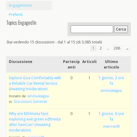
Engagements
Preferiti
Topics Engaged In
Stai vedendo 15 discussioni - dal 1 al 15 (di 3,085 totali)
1
2
…
206
→
Discussione
Partecip
Articoli
Ultimo
anti
articolo
Explore Goa Comfortably with
0
1
1 giorno, 2 ore
a Reliable Car Rental Service
fa
(Awaiting moderation)
amitsuklagoa
Iniziato da:
amitsuklagoa
in:
Discussioni Generali
Why are EDHmeta fans
0
1
1 giorno, 9 ore
exploring evergreen edhmeta
fa
after GenCon? (Awaiting
evarose30
moderation)