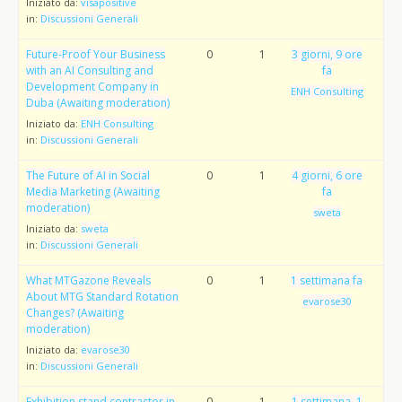
Iniziato da:
visapositive
in:
Discussioni Generali
Future-Proof Your Business
0
1
3 giorni, 9 ore
with an AI Consulting and
fa
Development Company in
ENH Consulting
Duba (Awaiting moderation)
Iniziato da:
ENH Consulting
in:
Discussioni Generali
The Future of AI in Social
0
1
4 giorni, 6 ore
Media Marketing (Awaiting
fa
moderation)
sweta
Iniziato da:
sweta
in:
Discussioni Generali
What MTGazone Reveals
0
1
1 settimana fa
About MTG Standard Rotation
evarose30
Changes? (Awaiting
moderation)
Iniziato da:
evarose30
in:
Discussioni Generali
Exhibition stand contractor in
0
1
1 settimana, 1