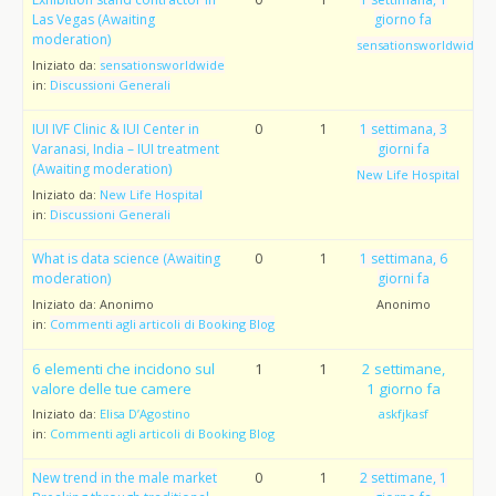
Las Vegas (Awaiting
giorno fa
moderation)
sensationsworldwide
Iniziato da:
sensationsworldwide
in:
Discussioni Generali
IUI IVF Clinic & IUI Center in
0
1
1 settimana, 3
Varanasi, India – IUI treatment
giorni fa
(Awaiting moderation)
New Life Hospital
Iniziato da:
New Life Hospital
in:
Discussioni Generali
What is data science (Awaiting
0
1
1 settimana, 6
moderation)
giorni fa
Iniziato da:
Anonimo
Anonimo
in:
Commenti agli articoli di Booking Blog
6 elementi che incidono sul
1
1
2 settimane,
valore delle tue camere
1 giorno fa
Iniziato da:
Elisa D’Agostino
askfjkasf
in:
Commenti agli articoli di Booking Blog
New trend in the male market
0
1
2 settimane, 1