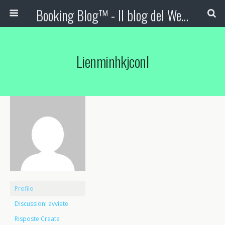
Booking Blog™ - Il blog del Web Marketing Turistico
Lienminhkjconl
Profilo
Discussioni avviate
Risposte Create