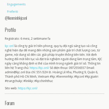
Engagements
Preferiti
@lienminhkjconl
Profilo
Registrato: 6 mesi, 2 settimane fa
kjc onl
là công ty giải trí tiên phong, quy tụ đội ngũ sáng tạo và công
nghệ hiện đại để mang đến những sản phẩm giải trí chất lượng cao, từ
game, nội dung số đến các giải pháp truyền thông tiên tiến. Với định
hướng đổi mới liên tục và đặt trải nghiệm người dùng làm trọng tâm, KJC
ngày càng khẳng định vị thế của mình trong ngành giải trí số. Thông tin
liên hệ Trang chủ:
https://kjc.onl/
Số điện thoại: 0972556557 Email:
admin@kjc.onl Địa chỉ: 551/32H Đ. Hoàng Lê Kha, Phường 9, Quận 6,
Thành phố Hồ Chí Minh, Vietnam #kjc #lienminhkjc #kjconl #kjcgiaitri
#trangchukjc #linkkjc #kjcchinhthuc
Sito web:
https://kjc.onl/
Forum