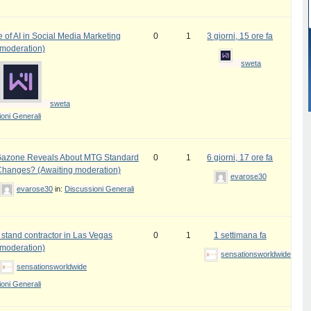
 of AI in Social Media Marketing
0
1
3 giorni, 15 ore fa
 moderation)
sweta
sweta
oni Generali
azone Reveals About MTG Standard
0
1
6 giorni, 17 ore fa
Changes? (Awaiting moderation)
evarose30
evarose30
in:
Discussioni Generali
 stand contractor in Las Vegas
0
1
1 settimana fa
 moderation)
sensationsworldwide
sensationsworldwide
oni Generali