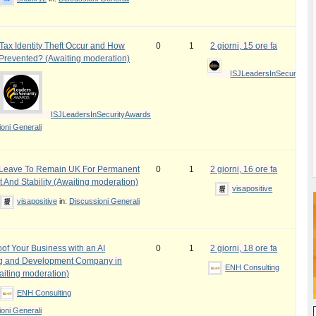
ax Identity Theft Occur and How
0
1
2 giorni, 15 ore fa
 Prevented? (Awaiting moderation)
ISJLeadersInSecurityAw
ISJLeadersInSecurityAwards
oni Generali
e Leave To Remain UK For Permanent
0
1
2 giorni, 16 ore fa
 And Stability (Awaiting moderation)
visapositive
visapositive
in:
Discussioni Generali
oof Your Business with an AI
0
1
2 giorni, 18 ore fa
ng and Development Company in
ENH Consulting
iting moderation)
ENH Consulting
oni Generali