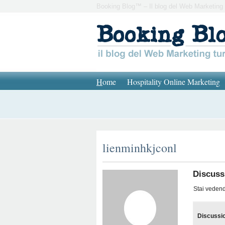
Booking Blog™ – Il blog del Web Marketing 
H
ome
Hospitality Online Marketing
lienminhkjconl
Discussi
Stai vedendo
Discussi