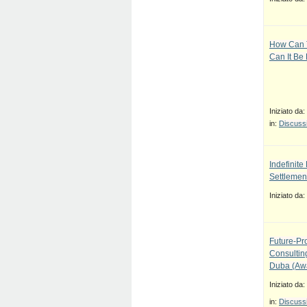
How Can T
Can It Be
Iniziato da:
in:
Discussi
Indefinit
Settlement
Iniziato da:
Future-Pr
Consulti
Duba (Awa
Iniziato da:
in:
Discussi