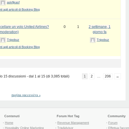
askfjkasf
 agli articoli di Booking Blog
ellare un volo United Airlines?
0
1
2 settimane, 1
 moderation)
giorno fa
Tripobuz
Tripobuz
 agli articoli di Booking Blog
 15 discussioni - dal 1 al 15 (di 3,085 totali)
1
2
…
206
→
pagina successiva
»
Contenuti
Forum Hot Tag
Community
-
Home
-
Revenue Managament
-
Forum
-
Hospitality Online Marketing
-
TripAdvisor
-
Effettua l'acce