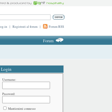
log-in
|
Registrati al forum
|
Forum RSS
Forum
Login
Username:
Password:
Mantienimi connesso