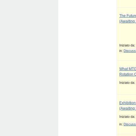
The Future
(Awaiting
Iniziato da:
in:
Discussi
What MTG
Rotation 
Iniziato da:
Exhibition
(Awaiting
Iniziato da:
in:
Discussi