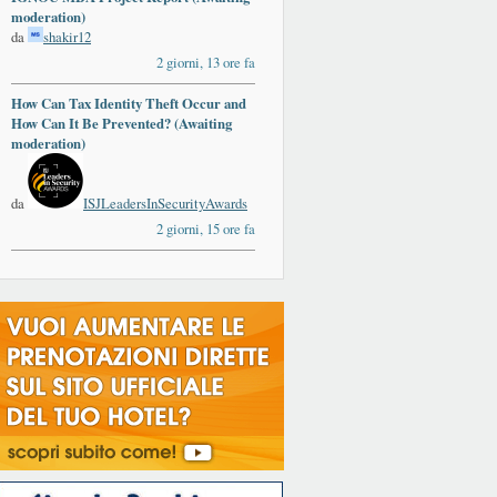
moderation)
da
shakir12
2 giorni, 13 ore fa
How Can Tax Identity Theft Occur and
ards
How Can It Be Prevented? (Awaiting
moderation)
da
ISJLeadersInSecurityAwards
2 giorni, 15 ore fa