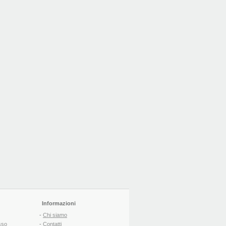
Informazioni
-
Chi siamo
sso
-
Contatti