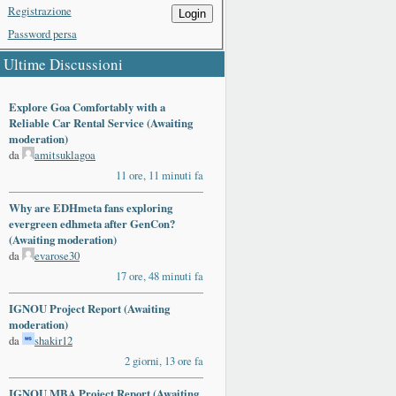
Registrazione
Login
Password persa
Ultime Discussioni
Explore Goa Comfortably with a
Reliable Car Rental Service (Awaiting
moderation)
da
amitsuklagoa
11 ore, 11 minuti fa
Why are EDHmeta fans exploring
evergreen edhmeta after GenCon?
(Awaiting moderation)
da
evarose30
17 ore, 48 minuti fa
IGNOU Project Report (Awaiting
moderation)
da
shakir12
2 giorni, 13 ore fa
IGNOU MBA Project Report (Awaiting