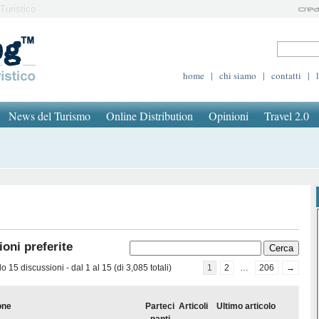
Turistico
home
|
chi siamo
|
contatti
|
News del Turismo
Online Distribution
Opinioni
Travel 2.0
oni preferite
 15 discussioni - dal 1 al 15 (di 3,085 totali)
1
2
…
206
→
one
Parteci
Articoli
Ultimo articolo