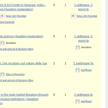
inic & IUI Center in Varanasi, India –
0
1
1 settimana, 2
ent (Awaiting moderation)
giorni fa
New Life Hospital
New Life Hospital
oni Generali
ata science (Awaiting moderation)
0
1
1 settimana, 5
giorni fa
Anonimo
Anonimo
 agli articoli di Booking Blog
i che incidono sul valore delle tue
1
1
2 settimane fa
askfjkasf
Elisa D’Agostino
 agli articoli di Booking Blog
 in the male market Breaking through
0
1
2 settimane fa
l product definitions, (Awaiting
askfjkasf
n)