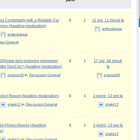
panti
oa Comfortably with a Reliable Car
0
1
11 ore, 11 minuti fa
rvice (Awaiting moderation)
amitsuklagoa
amitsuklagoa
oni Generali
DHmeta fans exploring evergreen
0
1
17 ore, 48 minuti
fter GenCon? (Awaiting moderation)
fa
evarose30
in:
Discussioni Generali
evarose30
ject Report (Awaiting moderation)
0
1
2 giorni, 13 ore fa
shakir12
in:
Discussioni Generali
shakir12
 Project Report (Awaiting
0
1
2 giorni, 13 ore fa
n)
shakir12
shakir12
in:
Discussioni Generali