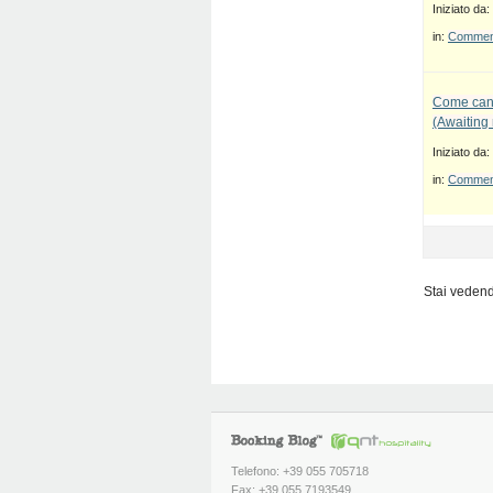
Iniziato da:
in:
Commenti
Come canc
(Awaiting
Iniziato da:
in:
Commenti
Stai vedendo
Telefono: +39 055 705718
Fax: +39 055 7193549