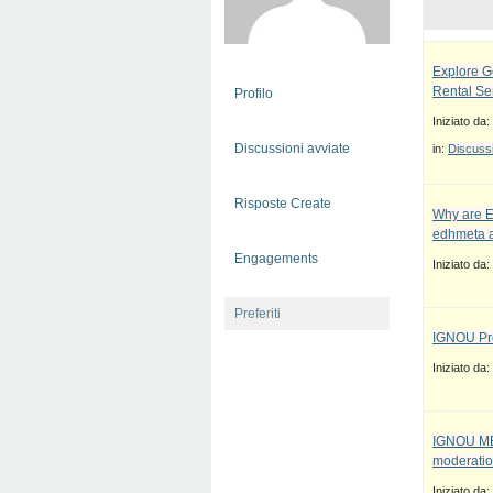
Explore G
Rental Se
Profilo
Iniziato da:
Discussioni avviate
in:
Discussi
Risposte Create
Why are E
edhmeta a
Engagements
Iniziato da:
Preferiti
IGNOU Pro
Iniziato da:
IGNOU MBA
moderatio
Iniziato da: