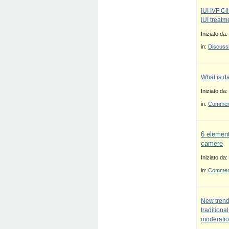
IUI IVF Cl
IUI treatm
Iniziato da:
in:
Discussi
What is d
Iniziato da:
in:
Commenti
6 element
camere
Iniziato da:
in:
Commenti
New trend
traditiona
moderatio