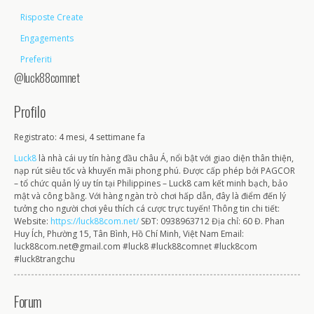
Risposte Create
Engagements
Preferiti
@luck88comnet
Profilo
Registrato: 4 mesi, 4 settimane fa
Luck8
là nhà cái uy tín hàng đầu châu Á, nổi bật với giao diện thân thiện,
nạp rút siêu tốc và khuyến mãi phong phú. Được cấp phép bởi PAGCOR
– tổ chức quản lý uy tín tại Philippines – Luck8 cam kết minh bạch, bảo
mật và công bằng. Với hàng ngàn trò chơi hấp dẫn, đây là điểm đến lý
tưởng cho người chơi yêu thích cá cược trực tuyến! Thông tin chi tiết:
Website:
https://luck88com.net/
SĐT: 0938963712 Địa chỉ: 60 Đ. Phan
Huy Ích, Phường 15, Tân Bình, Hồ Chí Minh, Việt Nam Email:
luck88com.net@gmail.com #luck8 #luck88comnet #luck8com
#luck8trangchu
Forum