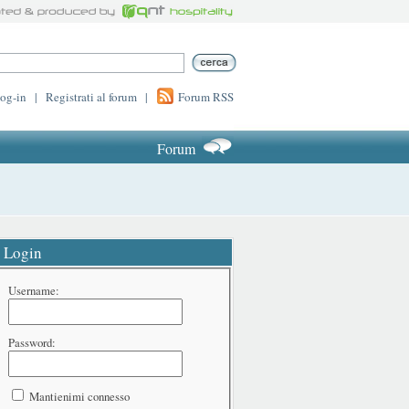
log-in
|
Registrati al forum
|
Forum RSS
Forum
Login
Username:
Password:
Mantienimi connesso