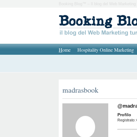
Booking Blog™ – Il blog del Web Marketing 
H
ome
Hospitality Online Marketing
madrasbook
@madra
Profilo
Registrato: 