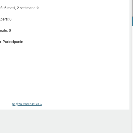
ità: 6 mesi, 2 settimane fa
perti: 0
eate: 0
: Partecipante
pagina successiva
»