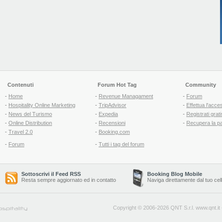
Contenuti
Forum Hot Tag
Community
-
Home
-
Revenue Managament
-
Forum
-
Hospitality Online Marketing
-
TripAdvisor
-
Effettua l'acce
-
News del Turismo
-
Expedia
-
Registrati grati
-
Online Distribution
-
Recensioni
-
Recupera la p
-
Travel 2.0
-
Booking.com
-
Forum
-
Tutti i tag del forum
Sottoscrivi il Feed RSS
Booking Blog Mobile
Resta sempre aggiornato ed in contatto
Naviga direttamente dal tuo cel
Copyright © 2006-2026 QNT S.r.l.
www.qnt.it