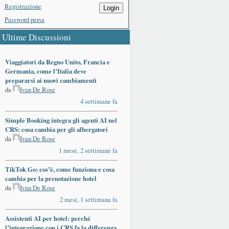
Registrazione
Login
Password persa
Ultime Discussioni
Viaggiatori da Regno Unito, Francia e
Germania, come l’Italia deve
prepararsi ai nuovi cambiamenti
da
Ivan De Rose
4 settimane fa
Simple Booking integra gli agenti AI nel
CRS: cosa cambia per gli albergatori
da
Ivan De Rose
1 mese, 2 settimane fa
TikTok Go: cos’è, come funziona e cosa
cambia per la prenotazione hotel
da
Ivan De Rose
2 mesi, 1 settimana fa
Assistenti AI per hotel: perché
l’integrazione con i CRS fa la differenza