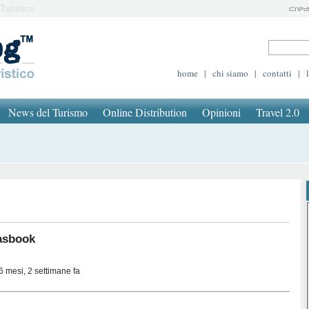
Turistico
home
|
chi siamo
|
contatti
|
News del Turismo
Online Distribution
Opinioni
Travel 2.0
sbook
6 mesi, 2 settimane fa