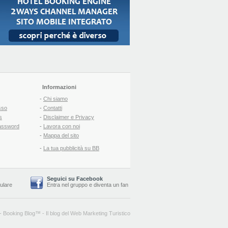
Informazioni
-
Chi siamo
sso
-
Contatti
s
-
Disclaimer e Privacy
assword
-
Lavora con noi
-
Mappa del sito
-
La tua pubblicità su BB
Seguici su Facebook
lulare
Entra nel gruppo
e
diventa un fan
-
Booking Blog
™ -
Il blog del Web Marketing Turistico