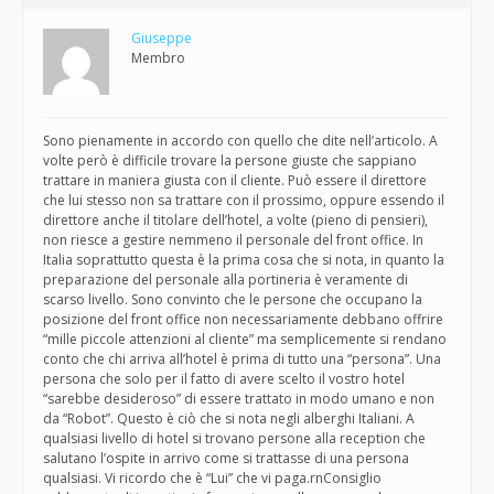
Giuseppe
Membro
Sono pienamente in accordo con quello che dite nell’articolo. A
volte però è difficile trovare la persone giuste che sappiano
trattare in maniera giusta con il cliente. Può essere il direttore
che lui stesso non sa trattare con il prossimo, oppure essendo il
direttore anche il titolare dell’hotel, a volte (pieno di pensieri),
non riesce a gestire nemmeno il personale del front office. In
Italia soprattutto questa è la prima cosa che si nota, in quanto la
preparazione del personale alla portineria è veramente di
scarso livello. Sono convinto che le persone che occupano la
posizione del front office non necessariamente debbano offrire
“mille piccole attenzioni al cliente” ma semplicemente si rendano
conto che chi arriva all’hotel è prima di tutto una “persona”. Una
persona che solo per il fatto di avere scelto il vostro hotel
“sarebbe desideroso” di essere trattato in modo umano e non
da “Robot”. Questo è ciò che si nota negli alberghi Italiani. A
qualsiasi livello di hotel si trovano persone alla reception che
salutano l’ospite in arrivo come si trattasse di una persona
qualsiasi. Vi ricordo che è “Lui” che vi paga.rnConsiglio