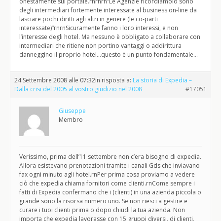
onestamente sul portale.rnrnrn”Le Agenzie ricordiamolo sono
degli intermediari fortemente interessate al business on-line da
lasciare pochi diritti agli altri in genere (le co-parti
interessate)”rnrnSicuramente fanno i loro interessi, e non
l’interesse degli hotel. Ma nessuno è obbligato a collaborare con
intermediari che ritiene non portino vantaggi o addirittura
danneggino il proprio hotel…questo è un punto fondamentale…
24 Settembre 2008 alle 07:32
in risposta a:
La storia di Expedia –
Dalla crisi del 2005 al vostro giudizio nel 2008
#17051
Giuseppe
Membro
Verissimo, prima dell’11 settembre non c’era bisogno di expedia.
Allora esistevano prenotazioni tramite i canali Gds che inviavano
fax ogni minuto agli hotel.rnPer prima cosa proviamo a vedere
ciò che expedia chiama fornitori come clienti.rnCome sempre i
fatti di Expedia confermano che i (clienti) in una azienda piccola o
grande sono la risorsa numero uno. Se non riesci a gestire e
curare i tuoi clienti prima o dopo chiudi la tua azienda. Non
importa che expedia lavorasse con 15 gruppi diversi, di clienti,