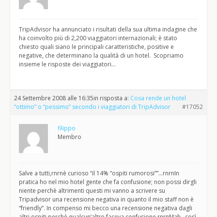
TripAdvisor ha annunciato i risultati della sua ultima indagine che
ha coinvolto più di 2,200 viaggiatori internazionali; è stato
chiesto quali siano le principali caratteristiche, positive e
negative, che determinano la qualità di un hotel. Scopriamo
insieme le risposte dei viaggiatori…
24 Settembre 2008 alle 16:35
in risposta a:
Cosa rende un hotel
“ottimo” o “pessimo” secondo i viaggiatori di TripAdvisor
#17052
filippo
Membro
Salve a tutti,rnrnè curioso “il 14% “ospiti rumorosi””…rnrnIn
pratica ho nel mio hotel gente che fa confusione; non possi dirgli
niente perchè altrimenti questi mi vanno a scrivere su
Tripadvisor una recensione negativa in quanto il mio staff non è
“friendly”. In compenso mi becco una recensione negativa dagli
altri ospiti perchè qualcun’altro faceva confusione.rnrnMah…così