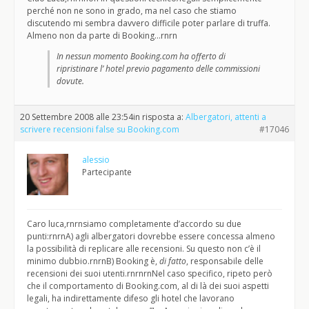
perché non ne sono in grado, ma nel caso che stiamo
discutendo mi sembra davvero difficile poter parlare di truffa.
Almeno non da parte di Booking…rnrn
In nessun momento Booking.com ha offerto di
ripristinare l’ hotel previo pagamento delle commissioni
dovute.
20 Settembre 2008 alle 23:54
in risposta a:
Albergatori, attenti a
scrivere recensioni false su Booking.com
#17046
alessio
Partecipante
Caro luca,rnrnsiamo completamente d’accordo su due
punti:rnrnA) agli albergatori dovrebbe essere concessa almeno
la possibilità di replicare alle recensioni. Su questo non c’è il
minimo dubbio.rnrnB) Booking è,
di fatto
, responsabile delle
recensioni dei suoi utenti.rnrnrnNel caso specifico, ripeto però
che il comportamento di Booking.com, al di là dei suoi aspetti
legali, ha indirettamente difeso gli hotel che lavorano