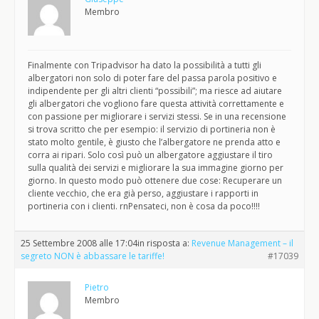
Membro
Finalmente con Tripadvisor ha dato la possibilità a tutti gli
albergatori non solo di poter fare del passa parola positivo e
indipendente per gli altri clienti “possibili”; ma riesce ad aiutare
gli albergatori che vogliono fare questa attività correttamente e
con passione per migliorare i servizi stessi. Se in una recensione
si trova scritto che per esempio: il servizio di portineria non è
stato molto gentile, è giusto che l’albergatore ne prenda atto e
corra ai ripari. Solo così può un albergatore aggiustare il tiro
sulla qualità dei servizi e migliorare la sua immagine giorno per
giorno. In questo modo può ottenere due cose: Recuperare un
cliente vecchio, che era già perso, aggiustare i rapporti in
portineria con i clienti. rnPensateci, non è cosa da poco!!!!
25 Settembre 2008 alle 17:04
in risposta a:
Revenue Management – il
segreto NON è abbassare le tariffe!
#17039
Pietro
Membro