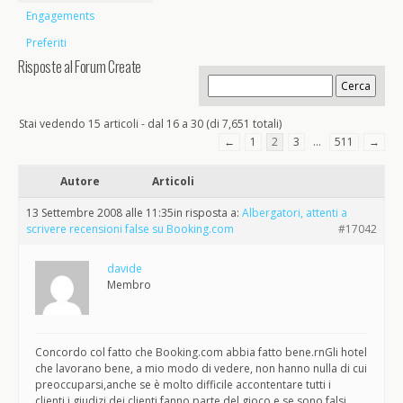
Engagements
Preferiti
Risposte al Forum Create
Stai vedendo 15 articoli - dal 16 a 30 (di 7,651 totali)
←
1
2
3
…
511
→
Autore
Articoli
13 Settembre 2008 alle 11:35
in risposta a:
Albergatori, attenti a
scrivere recensioni false su Booking.com
#17042
davide
Membro
Concordo col fatto che Booking.com abbia fatto bene.rnGli hotel
che lavorano bene, a mio modo di vedere, non hanno nulla di cui
preoccuparsi,anche se è molto difficile accontentare tutti i
clienti,i giudizi dei clienti fanno parte del gioco,e se sono falsi