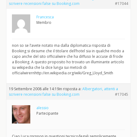
scrivere recensioni false su Booking.com
#17044
Francesca
Membro
non so se l’avete notato ma dalla diplomatica risposta di
Booking si desume che il titolare dell’hotel sia in qualche modo a
capo anche del sito officialwire che ha diffuso le accuse di frode
a Booking. A questo proposito ho trovato un illuminante articolo
su wikipedia che la dice lunga sui metodi di
officialwirernhttp://en.wikipedia.org/wiki/Greg_Lloyd_Smith
19 Settembre 2008 alle 14:19
in risposta a:
Albergatori, attenti a
scrivere recensioni false su Booking.com
#17045
alessio
Partecipante
Ciao Luca,rnrnnon in questioni tecnico/legali semplicemente