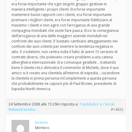
era forse importante che ogni singolo gruppo gestisse in
maniera intelligente i propri clienti. Era forse importante
mantenere buoni rapporti con i clienti, era forse importante
premiare i migliori clienti, era forse importante fidelizzare al
massimo i clienti e non agire con l’arroganza di una grande
compagnia mondiale che vuole fare paura. Ecco la conseguenza
dell’arroganza di una delle maggiori aziende mondiali nei
confronti dei suoi clienti. E’ bastato cambiare atteggiamento nei
confonti dei suoi colienti per invertire la tendenza negativa in
atto. E credetemi, non centra nulla il fatto di avere 15 versioni di
contratti diversi, che potevano creare problemi a una catena
alberghiera internazionale. Era comunque gestibile… trattando
bene il cliente.rnLo dimostra il commento di Michele, dove il suo
amico si è creato una clientela all’interno di expedia… curandone
la clientela in prima persona.rnComplementi a questa persona
che probabilmente ne capisce più di Paul Brown, presidente di
Expedia North America.
24 Settembre 2008 alle 15:29
in risposta a:
TripAdvisor e i Social
Network turistici
#14832
lorenzo
Membro