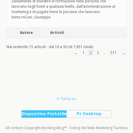
caldamente di investire in formazione nelle persone che
lavorano negli hotel a qualsiasi livello, dall’amministrazione al
marketing e di pagare bene le persone che lavorano
bene.rnCiao, Giuseppe.
Autore
Articoli
Stai vedendo 15 articoli - dal 16 a 30 (di 7,651 totali)
←
1
2
3
…
511
→
Torna su
Dispositivo Portatile
Pc Desktop
All content Copyright Booking Blog™ - Il blog del Web Marketing Turistico