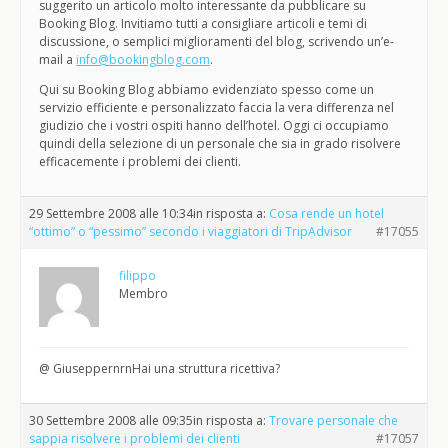
suggerito un articolo molto interessante da pubblicare su
Booking Blog. Invitiamo tutti a consigliare articoli e temi di
discussione, o semplici miglioramenti del blog, scrivendo un’e-
mail a
info@bookingblog.com
.
Qui su Booking Blog abbiamo evidenziato spesso come un
servizio efficiente e personalizzato faccia la vera differenza nel
giudizio che i vostri ospiti hanno dell’hotel. Oggi ci occupiamo
quindi della selezione di un personale che sia in grado risolvere
efficacemente i problemi dei clienti.
29 Settembre 2008 alle 10:34
in risposta a:
Cosa rende un hotel
“ottimo” o “pessimo” secondo i viaggiatori di TripAdvisor
#17055
filippo
Membro
@ GiuseppernrnHai una struttura ricettiva?
30 Settembre 2008 alle 09:35
in risposta a:
Trovare personale che
sappia risolvere i problemi dei clienti
#17057