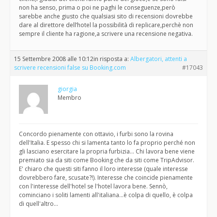
non ha senso, prima o poi ne paghi le conseguenze,però
sarebbe anche giusto che qualsiasi sito di recensioni dovrebbe
dare al direttore dell’hotel la possibilità di replicare,perchè non
sempre il cliente ha ragione,a scrivere una recensione negativa.
15 Settembre 2008 alle 10:12
in risposta a:
Albergatori, attenti a
scrivere recensioni false su Booking.com
#17043
giorgia
Membro
Concordo pienamente con ottavio, i furbi sono la rovina
dell'Italia. E spesso chi si lamenta tanto lo fa proprio perché non
gli lasciano esercitare la propria furbizia… Chi lavora bene viene
premiato sia da siti come Booking che da siti come TripAdvisor.
E' chiaro che questi siti fanno il loro interesse (quale interesse
dovrebbero fare, scusate?!). Interesse che coincide pienamente
con l'interesse dell'hotel se l'hotel lavora bene. Sennò,
cominciano i soliti lamenti all'italiana…è colpa di quello, è colpa
di quell'altro…