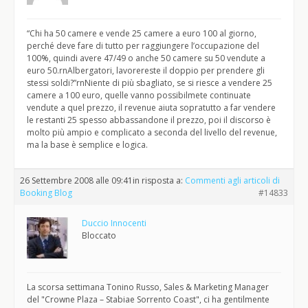
“Chi ha 50 camere e vende 25 camere a euro 100 al giorno,
perché deve fare di tutto per raggiungere l’occupazione del
100%, quindi avere 47/49 o anche 50 camere su 50 vendute a
euro 50.rnAlbergatori, lavorereste il doppio per prendere gli
stessi soldi?”rnNiente di più sbagliato, se si riesce a vendere 25
camere a 100 euro, quelle vanno possibilmete continuate
vendute a quel prezzo, il revenue aiuta sopratutto a far vendere
le restanti 25 spesso abbassandone il prezzo, poi il discorso è
molto più ampio e complicato a seconda del livello del revenue,
ma la base è semplice e logica.
26 Settembre 2008 alle 09:41
in risposta a:
Commenti agli articoli di
Booking Blog
#14833
Duccio Innocenti
Bloccato
La scorsa settimana Tonino Russo, Sales & Marketing Manager
del "Crowne Plaza – Stabiae Sorrento Coast", ci ha gentilmente