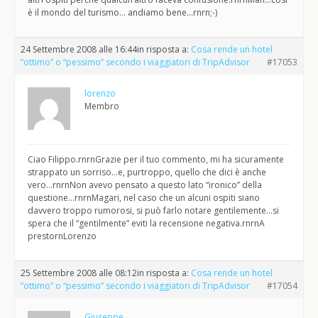
è il mondo del turismo… andiamo bene…rnrn;-)
24 Settembre 2008 alle 16:44
in risposta a:
Cosa rende un hotel
“ottimo” o “pessimo” secondo i viaggiatori di TripAdvisor
#17053
lorenzo
Membro
Ciao Filippo.rnrnGrazie per il tuo commento, mi ha sicuramente
strappato un sorriso…e, purtroppo, quello che dici è anche
vero…rnrnNon avevo pensato a questo lato “ironico” della
questione…rnrnMagari, nel caso che un alcuni ospiti siano
davvero troppo rumorosi, si può farlo notare gentilemente…si
spera che il “gentilmente” eviti la recensione negativa.rnrnA
prestornLorenzo
25 Settembre 2008 alle 08:12
in risposta a:
Cosa rende un hotel
“ottimo” o “pessimo” secondo i viaggiatori di TripAdvisor
#17054
Giuseppe