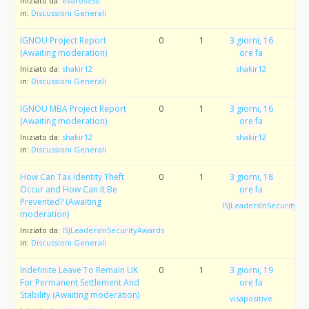
Iniziato da:
evarose30
in:
Discussioni Generali
IGNOU Project Report
0
1
3 giorni, 16
(Awaiting moderation)
ore fa
Iniziato da:
shakir12
shakir12
in:
Discussioni Generali
IGNOU MBA Project Report
0
1
3 giorni, 16
(Awaiting moderation)
ore fa
Iniziato da:
shakir12
shakir12
in:
Discussioni Generali
How Can Tax Identity Theft
0
1
3 giorni, 18
Occur and How Can It Be
ore fa
Prevented? (Awaiting
ISJLeadersInSecurityAw
moderation)
Iniziato da:
ISJLeadersInSecurityAwards
in:
Discussioni Generali
Indefinite Leave To Remain UK
0
1
3 giorni, 19
For Permanent Settlement And
ore fa
Stability (Awaiting moderation)
visapositive