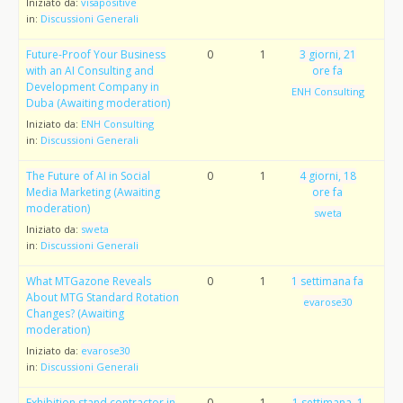
Iniziato da:
visapositive
in:
Discussioni Generali
Future-Proof Your Business
0
1
3 giorni, 21
with an AI Consulting and
ore fa
Development Company in
ENH Consulting
Duba (Awaiting moderation)
Iniziato da:
ENH Consulting
in:
Discussioni Generali
The Future of AI in Social
0
1
4 giorni, 18
Media Marketing (Awaiting
ore fa
moderation)
sweta
Iniziato da:
sweta
in:
Discussioni Generali
What MTGazone Reveals
0
1
1 settimana fa
About MTG Standard Rotation
evarose30
Changes? (Awaiting
moderation)
Iniziato da:
evarose30
in:
Discussioni Generali
Exhibition stand contractor in
0
1
1 settimana, 1