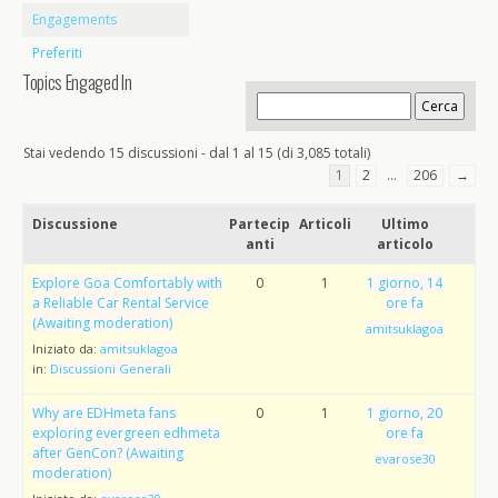
Engagements
Preferiti
Topics Engaged In
Stai vedendo 15 discussioni - dal 1 al 15 (di 3,085 totali)
1
2
…
206
→
Discussione
Partecip
Articoli
Ultimo
anti
articolo
Explore Goa Comfortably with
0
1
1 giorno, 14
a Reliable Car Rental Service
ore fa
(Awaiting moderation)
amitsuklagoa
Iniziato da:
amitsuklagoa
in:
Discussioni Generali
Why are EDHmeta fans
0
1
1 giorno, 20
exploring evergreen edhmeta
ore fa
after GenCon? (Awaiting
evarose30
moderation)