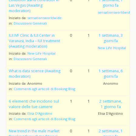
Las Vegas (Awaiting
giorno fa
moderation)
sensationsworldwide
Iniziato da:
sensationsworldwide
in:
Discussioni Generali
IUI IVF Clinic & IUI Center in
0
1
1 settimana, 3
Varanasi, India – IUI treatment
giorni fa
(Awaiting moderation)
New Life Hospital
Iniziato da:
New Life Hospital
in:
Discussioni Generali
What is data science (Awaiting
0
1
1 settimana, 6
moderation)
giorni fa
Iniziato da:
Anonimo
Anonimo
in:
Commenti agli articoli di Booking Blog
6 elementi che incidono sul
1
1
2 settimane,
valore delle tue camere
1 giorno fa
Iniziato da:
Elisa D’Agostino
Elisa D'Agostino
in:
Commenti agli articoli di Booking Blog
New trend in the male market
0
1
2 settimane, 1