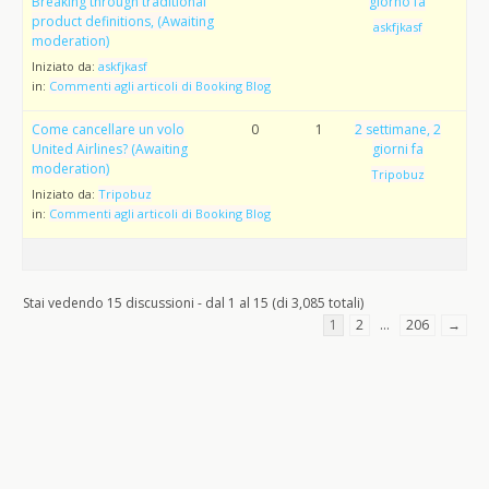
Breaking through traditional
giorno fa
product definitions, (Awaiting
askfjkasf
moderation)
Iniziato da:
askfjkasf
in:
Commenti agli articoli di Booking Blog
Come cancellare un volo
0
1
2 settimane, 2
United Airlines? (Awaiting
giorni fa
moderation)
Tripobuz
Iniziato da:
Tripobuz
in:
Commenti agli articoli di Booking Blog
Stai vedendo 15 discussioni - dal 1 al 15 (di 3,085 totali)
1
2
…
206
→