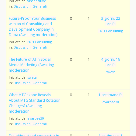
Iniziato da:
visapositive
in:
Discussioni Generali
Future-Proof Your Business
0
1
3 giorni, 22
with an AI Consulting and
ore fa
Development Company in
ENH Consulting
Duba (Awaiting moderation)
Iniziato da:
ENH Consulting
in:
Discussioni Generali
The Future of AI in Social
0
1
4 giorni, 19
Media Marketing (Awaiting
ore fa
moderation)
sweta
Iniziato da:
sweta
in:
Discussioni Generali
What MTGazone Reveals
0
1
1 settimana fa
About MTG Standard Rotation
evarose30
Changes? (Awaiting
moderation)
Iniziato da:
evarose30
in:
Discussioni Generali
Exhibition stand contractor in
0
1
1 settimana, 1