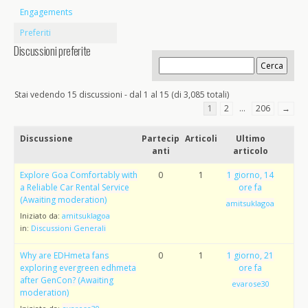
Engagements
Preferiti
Discussioni preferite
Stai vedendo 15 discussioni - dal 1 al 15 (di 3,085 totali)
1
2
…
206
→
Discussione
Partecip
Articoli
Ultimo
anti
articolo
Explore Goa Comfortably with
0
1
1 giorno, 14
a Reliable Car Rental Service
ore fa
(Awaiting moderation)
amitsuklagoa
Iniziato da:
amitsuklagoa
in:
Discussioni Generali
Why are EDHmeta fans
0
1
1 giorno, 21
exploring evergreen edhmeta
ore fa
after GenCon? (Awaiting
evarose30
moderation)