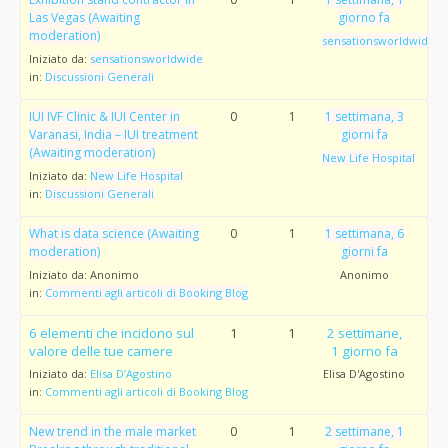
Las Vegas (Awaiting
giorno fa
moderation)
sensationsworldwide
Iniziato da:
sensationsworldwide
in:
Discussioni Generali
IUI IVF Clinic & IUI Center in
0
1
1 settimana, 3
Varanasi, India – IUI treatment
giorni fa
(Awaiting moderation)
New Life Hospital
Iniziato da:
New Life Hospital
in:
Discussioni Generali
What is data science (Awaiting
0
1
1 settimana, 6
moderation)
giorni fa
Iniziato da:
Anonimo
Anonimo
in:
Commenti agli articoli di Booking Blog
6 elementi che incidono sul
1
1
2 settimane,
valore delle tue camere
1 giorno fa
Iniziato da:
Elisa D’Agostino
Elisa D'Agostino
in:
Commenti agli articoli di Booking Blog
New trend in the male market
0
1
2 settimane, 1