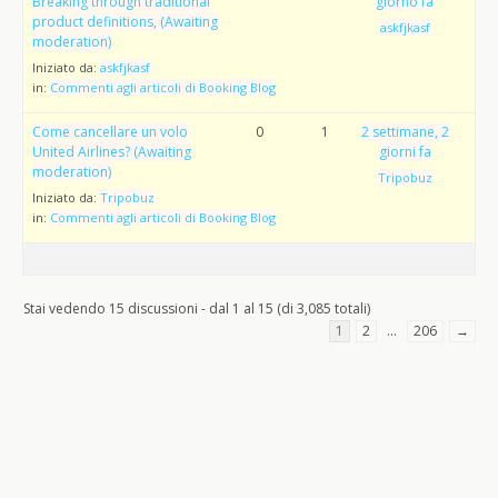
Breaking through traditional
giorno fa
product definitions, (Awaiting
askfjkasf
moderation)
Iniziato da:
askfjkasf
in:
Commenti agli articoli di Booking Blog
Come cancellare un volo
0
1
2 settimane, 2
United Airlines? (Awaiting
giorni fa
moderation)
Tripobuz
Iniziato da:
Tripobuz
in:
Commenti agli articoli di Booking Blog
Stai vedendo 15 discussioni - dal 1 al 15 (di 3,085 totali)
1
2
…
206
→