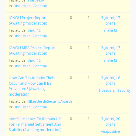
Iniziato da:
evarose30
in:
Discussioni Generali
IGNOU Project Report
0
1
3 giorni, 17
(Awaiting moderation)
ore fa
Iniziato da:
shakir12
shakir12
in:
Discussioni Generali
IGNOU MBA Project Report
0
1
3 giorni, 17
(Awaiting moderation)
ore fa
Iniziato da:
shakir12
shakir12
in:
Discussioni Generali
How Can Tax Identity Theft
0
1
3 giorni, 18
Occur and How Can It Be
ore fa
Prevented? (Awaiting
ISJLeadersInSecurityAw
moderation)
Iniziato da:
ISJLeadersInSecurityAwards
in:
Discussioni Generali
Indefinite Leave To Remain UK
0
1
3 giorni, 20
For Permanent Settlement And
ore fa
Stability (Awaiting moderation)
visapositive