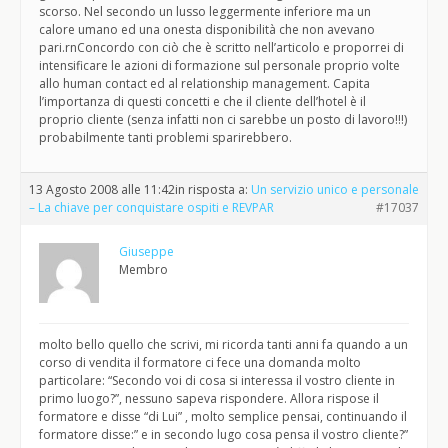
scorso. Nel secondo un lusso leggermente inferiore ma un
calore umano ed una onesta disponibilità che non avevano
pari.rnConcordo con ciò che è scritto nell’articolo e proporrei di
intensificare le azioni di formazione sul personale proprio volte
allo human contact ed al relationship management. Capita
l’importanza di questi concetti e che il cliente dell’hotel è il
proprio cliente (senza infatti non ci sarebbe un posto di lavoro!!!)
probabilmente tanti problemi sparirebbero.
13 Agosto 2008 alle 11:42
in risposta a:
Un servizio unico e personale
– La chiave per conquistare ospiti e REVPAR
#17037
Giuseppe
Membro
molto bello quello che scrivi, mi ricorda tanti anni fa quando a un
corso di vendita il formatore ci fece una domanda molto
particolare: “Secondo voi di cosa si interessa il vostro cliente in
primo luogo?”, nessuno sapeva rispondere. Allora rispose il
formatore e disse “di Lui” , molto semplice pensai, continuando il
formatore disse:” e in secondo lugo cosa pensa il vostro cliente?”