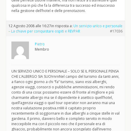
delle perfette buone maniere, ma non riesce a trasmettere quel
qualcosa in più che fa la differenza tra successo ed insuccesso
nella gestione dell’hotel e delle prenotazioni.
12 Agosto 2008 alle 16:27
in risposta a:
Un servizio unico e personale
– La chiave per conquistare ospiti e REVPAR
#17036
Pietro
Membro
UN SERVIZIO UNICO E PERSONALE – SOLO SE IL PERSONALE PENSA
CHE L’ALBERGO SIA SUO!rnrnNel campo del turismo da tanti anni,
a fianco ogni giorno a chi “fa” turismo, siano essi alberghi,
agenzie viaggi, consorzi o pubbliche amministazioni, mi rendo
conto di una cosa: possiamo essere di fronte al migliore e più
charmante albergo ma se il dipendente è asettico quell’hotel,
quell’agenzia viaggi o quel tour operator non avranno mai una
nostra valutazione positiva.rnMi è capitato proprio
recentemente di soggiornare in due alberghi a cinque stelle in val
gardena. Il primo, davvero bello e completo servito in modo
ineccepibile ma con il piccolo neo che il personale era di
ghiaccio, probabilmente non ancora scongelato dall’inverno