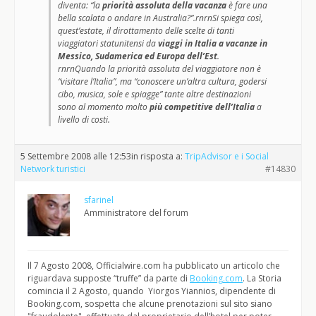
diventa: “la
priorità assoluta della vacanza
è fare una
bella scalata o andare in Australia?”.rnrnSi spiega così,
quest’estate, il dirottamento delle scelte di tanti
viaggiatori statunitensi da
viaggi in Italia a vacanze in
Messico, Sudamerica ed Europa dell’Est
.
rnrnQuando la priorità assoluta del viaggiatore non è
“visitare l’Italia”, ma “conoscere un’altra cultura, godersi
cibo, musica, sole e spiagge” tante altre destinazioni
sono al momento molto
più competitive dell’Italia
a
livello di costi.
5 Settembre 2008 alle 12:53
in risposta a:
TripAdvisor e i Social
Network turistici
#14830
sfarinel
Amministratore del forum
Il 7 Agosto 2008, Officialwire.com ha pubblicato un articolo che
riguardava supposte “truffe” da parte di
Booking.com
. La Storia
comincia il 2 Agosto, quando Yiorgos Yiannios, dipendente di
Booking.com, sospetta che alcune prenotazioni sul sito siano