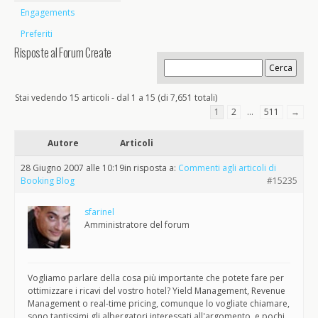
Engagements
Preferiti
Risposte al Forum Create
Stai vedendo 15 articoli - dal 1 a 15 (di 7,651 totali)
1
2
…
511
→
Autore
Articoli
28 Giugno 2007 alle 10:19
in risposta a:
Commenti agli articoli di
Booking Blog
#15235
sfarinel
Amministratore del forum
Vogliamo parlare della cosa più importante che potete fare per
ottimizzare i ricavi del vostro hotel? Yield Management, Revenue
Management o real-time pricing, comunque lo vogliate chiamare,
sono tantissimi gli albergatori interessati all'argomento, e pochi