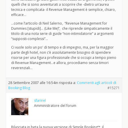
quelli che si sono avventurati a scoprire che -dietro un’aurea
tecnica e complicata- il Revenue Management è semplice, chiaro,
efficace…
…come l’articolo di Neil Salerno, “Revenue Management for
Dummies [stupidi]… (Like Me)”, che riprende simpaticamente il
titolo di una nota serie di guide “non-intimidatorie” a argomenti
“supposti-complessi”…
Ci vuole solo un po' di tempo e di impegno, ma, per la maggior
parte degli hotel, non c’è assolutamente bisogno di spendere
risorse per una figura professionale che si occupi a tempo pieno
di Revenue Management…e allora, procediamo senza timori
reverenziali…
28 Settembre 2007 alle 16:54
in risposta a:
Commenti agli articoli di
Booking Blog
#15271
sfarinel
Amministratore del forum
Rilasciata in beta la nuova versione di Simple Booking™, il