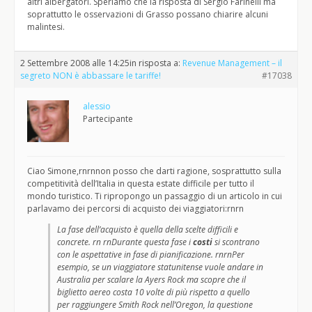
altri albergatori. Speriamo che la risposta di Sergio Farinelli ma
soprattutto le osservazioni di Grasso possano chiarire alcuni
malintesi.
2 Settembre 2008 alle 14:25
in risposta a:
Revenue Management – il
segreto NON è abbassare le tariffe!
#17038
alessio
Partecipante
Ciao Simone,rnrnnon posso che darti ragione, sosprattutto sulla
competitività dell’Italia in questa estate difficile per tutto il
mondo turistico. Ti ripropongo un passaggio di un articolo in cui
parlavamo dei percorsi di acquisto dei viaggiatori:rnrn
La fase dell’acquisto è quella della scelte difficili e
concrete. rn rnDurante questa fase i
costi
si scontrano
con le aspettative in fase di pianificazione. rnrnPer
esempio, se un viaggiatore statunitense vuole andare in
Australia per scalare la Ayers Rock ma scopre che il
biglietto aereo costa 10 volte di più rispetto a quello
per raggiungere Smith Rock nell’Oregon, la questione