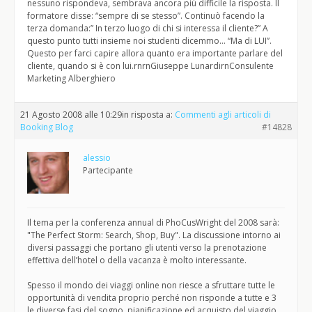
nessuno rispondeva, sembrava ancora più difficile la risposta. Il
formatore disse: “sempre di se stesso”. Continuò facendo la
terza domanda:” In terzo luogo di chi si interessa il cliente?” A
questo punto tutti insieme noi studenti dicemmo… “Ma di LUI”.
Questo per farci capire allora quanto era importante parlare del
cliente, quando si è con lui.rnrnGiuseppe LunardirnConsulente
Marketing Alberghiero
21 Agosto 2008 alle 10:29
in risposta a:
Commenti agli articoli di
Booking Blog
#14828
alessio
Partecipante
Il tema per la conferenza annual di PhoCusWright del 2008 sarà:
"The Perfect Storm: Search, Shop, Buy". La discussione intorno ai
diversi passaggi che portano gli utenti verso la prenotazione
effettiva dell’hotel o della vacanza è molto interessante.
Spesso il mondo dei viaggi online non riesce a sfruttare tutte le
opportunità di vendita proprio perché non risponde a tutte e 3
le diverse fasi del sogno, pianificazione ed acquisto del viaggio.