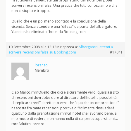
"fraudolente", effettuate dal proprietario dell’hotel per poter
scrivere recensioni false. Una pratica che tutti conosciamo e che
non ci stupisce troppo…
Quello che è un po’ meno scontato è la conclusione della
vicenda. Senza attendere una “difesa” da parte dell’albergatore,
Yiannios ha eliminato l’hotel da Booking.com.
10 Settembre 2008 alle 13:13
in risposta a:
Albergatori, attenti a
scrivere recensioni false su Booking.com
#17041
lorenzo
Membro
Ciao Marco,rnrnQuello che dici è sicuramente vero: qualsiasi sito
di recensioni dovrebbe dare al direttore dell’hotel la possibilità
di replicare.rnrnE’ altrettanto vero che “qualche incomprensione”
nascosta fra tante recensioni positive difficilmente dissuaderà
qualcuno dalla prenotazione.rnrnGli hotel che lavorano bene, a
mio modo di vedere, non hanno nulla di cui preoccuparsi, anzi…
rnrnSalutirnLorenzo