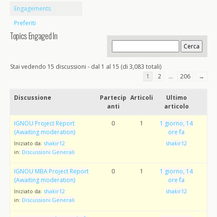
Engagements
Preferiti
Topics Engaged In
Stai vedendo 15 discussioni - dal 1 al 15 (di 3,083 totali)
1
2
…
206
→
Discussione
Partecip
Articoli
Ultimo
anti
articolo
IGNOU Project Report
0
1
1 giorno, 14
(Awaiting moderation)
ore fa
Iniziato da:
shakir12
shakir12
in:
Discussioni Generali
IGNOU MBA Project Report
0
1
1 giorno, 14
(Awaiting moderation)
ore fa
Iniziato da:
shakir12
shakir12
in:
Discussioni Generali