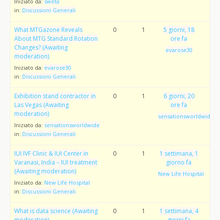
Iniziato da:
sweta
in:
Discussioni Generali
What MTGazone Reveals
0
1
5 giorni, 18
About MTG Standard Rotation
ore fa
Changes? (Awaiting
evarose30
moderation)
Iniziato da:
evarose30
in:
Discussioni Generali
Exhibition stand contractor in
0
1
6 giorni, 20
Las Vegas (Awaiting
ore fa
moderation)
sensationsworldwide
Iniziato da:
sensationsworldwide
in:
Discussioni Generali
IUI IVF Clinic & IUI Center in
0
1
1 settimana, 1
Varanasi, India – IUI treatment
giorno fa
(Awaiting moderation)
New Life Hospital
Iniziato da:
New Life Hospital
in:
Discussioni Generali
What is data science (Awaiting
0
1
1 settimana, 4
moderation)
giorni fa