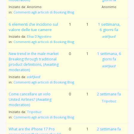
Iniziato da:
Anonimo
Anonimo
in:
Commenti agli articoli di Booking Blog
6 elementi che incidono sul
1
1
1 settimana,
valore delle tue camere
6 giorni fa
Iniziato da:
Elisa D’Agostino
askfjkasf
in:
Commenti agli articoli di Booking Blog
New trend in the male market
0
1
1 settimana, 6
Breaking through traditional
giorni fa
product definitions, (Awaiting
askfjkasf
moderation)
Iniziato da:
askfjkasf
in:
Commenti agli articoli di Booking Blog
Come cancellare un volo
0
1
2 settimane fa
United Airlines? (Awaiting
Tripobuz
moderation)
Iniziato da:
Tripobuz
in:
Commenti agli articoli di Booking Blog
What are the iPhone 17 Pro
0
1
2 settimane fa