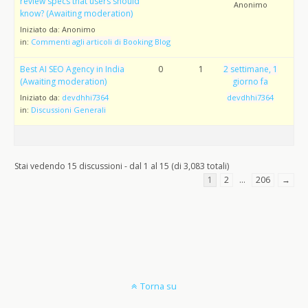
review specs that users should
Anonimo
know? (Awaiting moderation)
Iniziato da:
Anonimo
in:
Commenti agli articoli di Booking Blog
Best AI SEO Agency in India
0
1
2 settimane, 1
(Awaiting moderation)
giorno fa
Iniziato da:
devdhhi7364
devdhhi7364
in:
Discussioni Generali
Stai vedendo 15 discussioni - dal 1 al 15 (di 3,083 totali)
1
2
…
206
→
Torna su