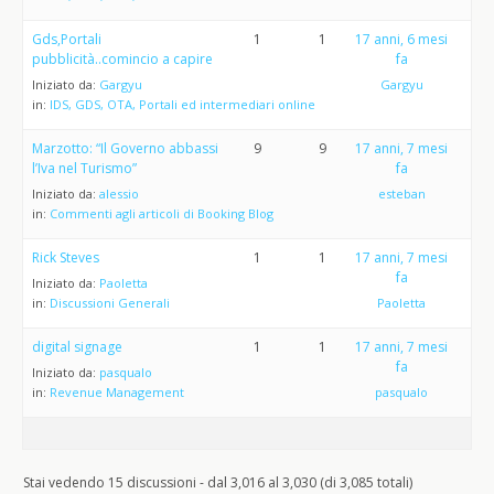
Gds,Portali
1
1
17 anni, 6 mesi
pubblicità..comincio a capire
fa
Iniziato da:
Gargyu
Gargyu
in:
IDS, GDS, OTA, Portali ed intermediari online
Marzotto: “Il Governo abbassi
9
9
17 anni, 7 mesi
l’Iva nel Turismo”
fa
Iniziato da:
alessio
esteban
in:
Commenti agli articoli di Booking Blog
Rick Steves
1
1
17 anni, 7 mesi
fa
Iniziato da:
Paoletta
in:
Discussioni Generali
Paoletta
digital signage
1
1
17 anni, 7 mesi
fa
Iniziato da:
pasqualo
in:
Revenue Management
pasqualo
Stai vedendo 15 discussioni - dal 3,016 al 3,030 (di 3,085 totali)