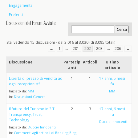
Engagements
Preferiti
Discussioni del Forum Avviate
Stai vedendo 15 discussioni - dal 3,016 al 3,030 (di 3,085 totali)
←
1
…
201
202
203
…
206
→
Discussione
Partecip
Articoli
Ultimo
anti
articolo
Libertà di prezzo di vendita ad
1
1
17 anni, 5 mesi
ogni receptionist?
fa
Iniziato da:
MM
MM
in:
Discussioni Generali
Il futuro del Turismo in 3 T:
2
3
17 anni, 6 mesi
Transprency, Trust,
fa
Technology
Duccio Innocenti
Iniziato da:
Duccio Innocenti
in:
Commenti agli articoli di Booking Blog