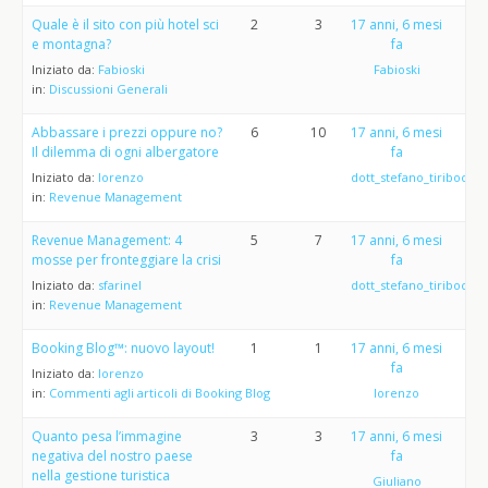
Quale è il sito con più hotel sci
2
3
17 anni, 6 mesi
e montagna?
fa
Iniziato da:
Fabioski
Fabioski
in:
Discussioni Generali
Abbassare i prezzi oppure no?
6
10
17 anni, 6 mesi
Il dilemma di ogni albergatore
fa
Iniziato da:
lorenzo
dott_stefano_tiribocchi
in:
Revenue Management
Revenue Management: 4
5
7
17 anni, 6 mesi
mosse per fronteggiare la crisi
fa
Iniziato da:
sfarinel
dott_stefano_tiribocchi
in:
Revenue Management
Booking Blog™: nuovo layout!
1
1
17 anni, 6 mesi
fa
Iniziato da:
lorenzo
in:
Commenti agli articoli di Booking Blog
lorenzo
Quanto pesa l’immagine
3
3
17 anni, 6 mesi
negativa del nostro paese
fa
nella gestione turistica
Giuliano