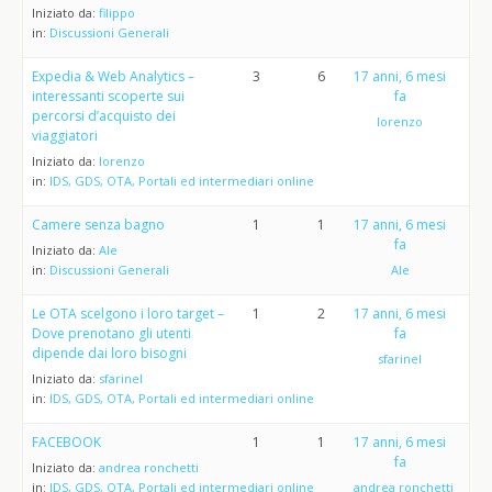
Iniziato da:
filippo
in:
Discussioni Generali
Expedia & Web Analytics –
3
6
17 anni, 6 mesi
interessanti scoperte sui
fa
percorsi d’acquisto dei
lorenzo
viaggiatori
Iniziato da:
lorenzo
in:
IDS, GDS, OTA, Portali ed intermediari online
Camere senza bagno
1
1
17 anni, 6 mesi
fa
Iniziato da:
Ale
in:
Discussioni Generali
Ale
Le OTA scelgono i loro target –
1
2
17 anni, 6 mesi
Dove prenotano gli utenti
fa
dipende dai loro bisogni
sfarinel
Iniziato da:
sfarinel
in:
IDS, GDS, OTA, Portali ed intermediari online
FACEBOOK
1
1
17 anni, 6 mesi
fa
Iniziato da:
andrea ronchetti
in:
IDS, GDS, OTA, Portali ed intermediari online
andrea ronchetti