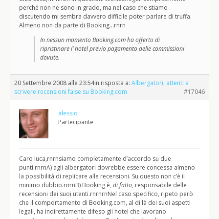
perché non ne sono in grado, ma nel caso che stiamo
discutendo mi sembra davvero difficile poter parlare di truffa.
Almeno non da parte di Booking…rnrn
In nessun momento Booking.com ha offerto di
ripristinare l’ hotel previo pagamento delle commissioni
dovute.
20 Settembre 2008 alle 23:54
in risposta a:
Albergatori, attenti a
scrivere recensioni false su Booking.com
#17046
alessio
Partecipante
Caro luca,rnrnsiamo completamente d’accordo su due
punti:rnrnA) agli albergatori dovrebbe essere concessa almeno
la possibilità di replicare alle recensioni. Su questo non c’è il
minimo dubbio.rnrnB) Booking è,
di fatto
, responsabile delle
recensioni dei suoi utenti.rnrnrnNel caso specifico, ripeto però
che il comportamento di Booking.com, al di là dei suoi aspetti
legali, ha indirettamente difeso gli hotel che lavorano