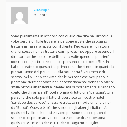
Giuseppe
Membro
Sono pienamente in accordo con quello che dite nell’articolo. A
volte però è difficile trovare la persone giuste che sappiano
trattare in maniera giusta con il cliente. Può essere il direttore
che lui stesso non sa trattare con il prossimo, oppure essendo il
direttore anche il titolare dell’hotel, a volte (pieno di pensieri),
non riesce a gestire nemmeno il personale del front office. In
Italia soprattutto questa è la prima cosa che si nota, in quanto la
preparazione del personale alla portineria è veramente di
scarso livello. Sono convinto che le persone che occupano la
posizione del front office non necessariamente debbano offrire
“mille piccole attenzioni al cliente” ma semplicemente si rendano
conto che chi arriva all’hotel è prima di tutto una “persona”. Una
persona che solo per il fatto di avere scelto il vostro hotel
“sarebbe desideroso” di essere trattato in modo umano e non
da “Robot”. Questo è ciò che si nota negli alberghi Italiani. A
qualsiasi livello di hotel si trovano persone alla reception che
salutano l’ospite in arrivo come si trattasse di una persona
qualsiasi. Vi ricordo che è “Lui” che vi paga.rnConsiglio