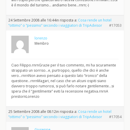
è il mondo del turismo… andiamo bene…rnrn;-)
24 Settembre 2008 alle 16:44
in risposta a:
Cosa rende un hotel
“ottimo” o “pessimo” secondo i viaggiatori di TripAdvisor
#17053
lorenzo
Membro
Ciao Filippo.rnrnGrazie per il tuo commento, mi ha sicuramente
strappato un sorriso…e, purtroppo, quello che dici è anche
vero…rnrnNon avevo pensato a questo lato “ironico” della
questione…rnrnMagari, nel caso che un alcuni ospiti siano
davvero troppo rumorosi, si può farlo notare gentilemente…si
spera che il “gentilmente” eviti la recensione negativa.rnrnA
prestornLorenzo
25 Settembre 2008 alle 08:12
in risposta a:
Cosa rende un hotel
“ottimo” o “pessimo” secondo i viaggiatori di TripAdvisor
#17054
Giuseppe