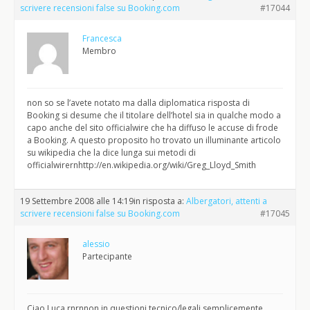
scrivere recensioni false su Booking.com
#17044
Francesca
Membro
non so se l’avete notato ma dalla diplomatica risposta di
Booking si desume che il titolare dell’hotel sia in qualche modo a
capo anche del sito officialwire che ha diffuso le accuse di frode
a Booking. A questo proposito ho trovato un illuminante articolo
su wikipedia che la dice lunga sui metodi di
officialwirernhttp://en.wikipedia.org/wiki/Greg_Lloyd_Smith
19 Settembre 2008 alle 14:19
in risposta a:
Albergatori, attenti a
scrivere recensioni false su Booking.com
#17045
alessio
Partecipante
Ciao Luca,rnrnnon in questioni tecnico/legali semplicemente