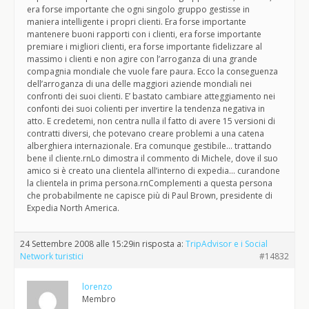
era forse importante che ogni singolo gruppo gestisse in
maniera intelligente i propri clienti. Era forse importante
mantenere buoni rapporti con i clienti, era forse importante
premiare i migliori clienti, era forse importante fidelizzare al
massimo i clienti e non agire con l’arroganza di una grande
compagnia mondiale che vuole fare paura. Ecco la conseguenza
dell’arroganza di una delle maggiori aziende mondiali nei
confronti dei suoi clienti. E’ bastato cambiare atteggiamento nei
confonti dei suoi colienti per invertire la tendenza negativa in
atto. E credetemi, non centra nulla il fatto di avere 15 versioni di
contratti diversi, che potevano creare problemi a una catena
alberghiera internazionale. Era comunque gestibile… trattando
bene il cliente.rnLo dimostra il commento di Michele, dove il suo
amico si è creato una clientela all’interno di expedia… curandone
la clientela in prima persona.rnComplementi a questa persona
che probabilmente ne capisce più di Paul Brown, presidente di
Expedia North America.
24 Settembre 2008 alle 15:29
in risposta a:
TripAdvisor e i Social
Network turistici
#14832
lorenzo
Membro