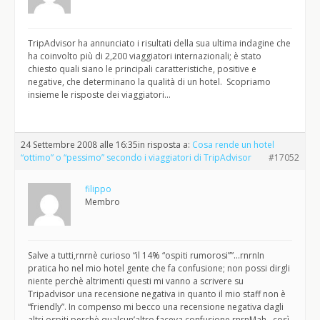
TripAdvisor ha annunciato i risultati della sua ultima indagine che
ha coinvolto più di 2,200 viaggiatori internazionali; è stato
chiesto quali siano le principali caratteristiche, positive e
negative, che determinano la qualità di un hotel. Scopriamo
insieme le risposte dei viaggiatori…
24 Settembre 2008 alle 16:35
in risposta a:
Cosa rende un hotel
“ottimo” o “pessimo” secondo i viaggiatori di TripAdvisor
#17052
filippo
Membro
Salve a tutti,rnrnè curioso “il 14% “ospiti rumorosi””…rnrnIn
pratica ho nel mio hotel gente che fa confusione; non possi dirgli
niente perchè altrimenti questi mi vanno a scrivere su
Tripadvisor una recensione negativa in quanto il mio staff non è
“friendly”. In compenso mi becco una recensione negativa dagli
altri ospiti perchè qualcun’altro faceva confusione.rnrnMah…così