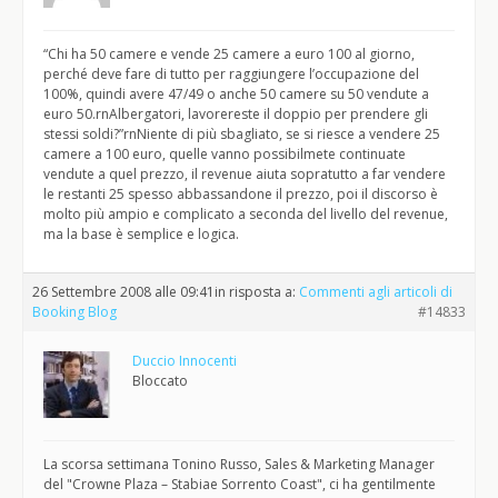
“Chi ha 50 camere e vende 25 camere a euro 100 al giorno,
perché deve fare di tutto per raggiungere l’occupazione del
100%, quindi avere 47/49 o anche 50 camere su 50 vendute a
euro 50.rnAlbergatori, lavorereste il doppio per prendere gli
stessi soldi?”rnNiente di più sbagliato, se si riesce a vendere 25
camere a 100 euro, quelle vanno possibilmete continuate
vendute a quel prezzo, il revenue aiuta sopratutto a far vendere
le restanti 25 spesso abbassandone il prezzo, poi il discorso è
molto più ampio e complicato a seconda del livello del revenue,
ma la base è semplice e logica.
26 Settembre 2008 alle 09:41
in risposta a:
Commenti agli articoli di
Booking Blog
#14833
Duccio Innocenti
Bloccato
La scorsa settimana Tonino Russo, Sales & Marketing Manager
del "Crowne Plaza – Stabiae Sorrento Coast", ci ha gentilmente