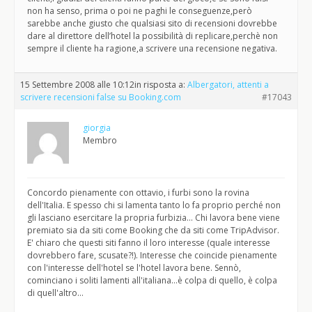
non ha senso, prima o poi ne paghi le conseguenze,però
sarebbe anche giusto che qualsiasi sito di recensioni dovrebbe
dare al direttore dell’hotel la possibilità di replicare,perchè non
sempre il cliente ha ragione,a scrivere una recensione negativa.
15 Settembre 2008 alle 10:12
in risposta a:
Albergatori, attenti a
scrivere recensioni false su Booking.com
#17043
giorgia
Membro
Concordo pienamente con ottavio, i furbi sono la rovina
dell'Italia. E spesso chi si lamenta tanto lo fa proprio perché non
gli lasciano esercitare la propria furbizia… Chi lavora bene viene
premiato sia da siti come Booking che da siti come TripAdvisor.
E' chiaro che questi siti fanno il loro interesse (quale interesse
dovrebbero fare, scusate?!). Interesse che coincide pienamente
con l'interesse dell'hotel se l'hotel lavora bene. Sennò,
cominciano i soliti lamenti all'italiana…è colpa di quello, è colpa
di quell'altro…