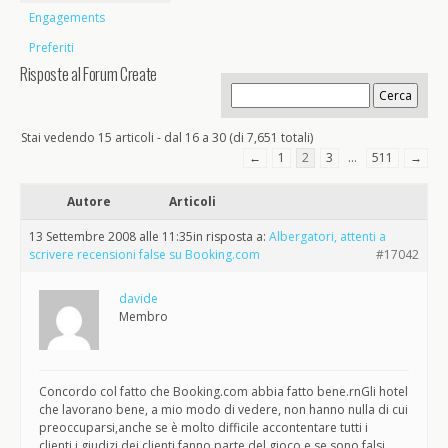
Engagements
Preferiti
Risposte al Forum Create
Stai vedendo 15 articoli - dal 16 a 30 (di 7,651 totali)
←
1
2
3
…
511
→
Autore
Articoli
13 Settembre 2008 alle 11:35
in risposta a:
Albergatori, attenti a
scrivere recensioni false su Booking.com
#17042
davide
Membro
Concordo col fatto che Booking.com abbia fatto bene.rnGli hotel
che lavorano bene, a mio modo di vedere, non hanno nulla di cui
preoccuparsi,anche se è molto difficile accontentare tutti i
clienti,i giudizi dei clienti fanno parte del gioco,e se sono falsi