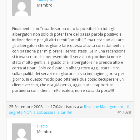
Membro
Finalmente con Tripadvisor ha dato la possibilità a tutti gli
albergatori non solo di poter fare del passa parola positivo e
indipendente per gli altri clienti “possibili”; ma riesce ad aiutare
gli albergatori che vogliono fare questa attività correttamente e
con passione per migliorare i servizi stessi. Se in una recensione
si trova scritto che per esempio: il servizio di portineria non è
stato molto gentile, è giusto che l’albergatore ne prenda atto e
corra ai ripari. Solo così può un albergatore aggiustare il tiro
sulla qualità dei servizi e migliorare la sua immagine giorno per
giorno. In questo modo può ottenere due cose: Recuperare un
cliente vecchio, che era già perso, aggiustare i rapporti in
portineria con i clienti. rnPensateci, non è cosa da poco!!!!
25 Settembre 2008 alle 17:04
in risposta a:
Revenue Management – il
segreto NON è abbassare le tariffe!
#17039
Pietro
Membro