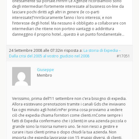
onestamente sul portale.rnrnrn”Le Agenzie ricordiamolo sono
degli intermediari fortemente interessate al business on-line da
lasciare pochi diritti agli altri in genere (le co-parti
interessate)”rnrnSicuramente fanno i loro interessi, e non
l’interesse degli hotel. Ma nessuno è obbligato a collaborare con
intermediari che ritiene non portino vantaggi o addirittura
danneggino il proprio hotel…questo è un punto fondamentale…
24 Settembre 2008 alle 07:32
in risposta a:
La storia di Expedia –
Dalla crisi del 2005 al vostro giudizio nel 2008
#17051
Giuseppe
Membro
Verissimo, prima dell’11 settembre non c’era bisogno di expedia.
Allora esistevano prenotazioni tramite i canali Gds che inviavano
fax ogni minuto agli hotel.rnPer prima cosa proviamo a vedere
ciò che expedia chiama fornitori come clienti.rnCome sempre i
fatti di Expedia confermano che i (clienti) in una azienda piccola o
grande sono la risorsa numero uno. Se non riesci a gestire e
curare i tuoi clienti prima o dopo chiudi la tua azienda. Non
importa che expedia lavorasse con 15 gruppi diversi, di clienti,