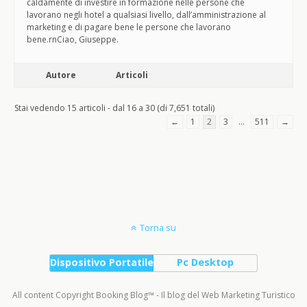
caldamente di investire in formazione nelle persone che
lavorano negli hotel a qualsiasi livello, dall’amministrazione al
marketing e di pagare bene le persone che lavorano
bene.rnCiao, Giuseppe.
Autore
Articoli
Stai vedendo 15 articoli - dal 16 a 30 (di 7,651 totali)
←
1
2
3
…
511
→
Torna su
Dispositivo Portatile
Pc Desktop
All content Copyright Booking Blog™ - Il blog del Web Marketing Turistico