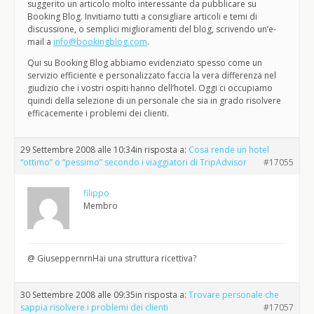
suggerito un articolo molto interessante da pubblicare su
Booking Blog. Invitiamo tutti a consigliare articoli e temi di
discussione, o semplici miglioramenti del blog, scrivendo un’e-
mail a
info@bookingblog.com
.
Qui su Booking Blog abbiamo evidenziato spesso come un
servizio efficiente e personalizzato faccia la vera differenza nel
giudizio che i vostri ospiti hanno dell’hotel. Oggi ci occupiamo
quindi della selezione di un personale che sia in grado risolvere
efficacemente i problemi dei clienti.
29 Settembre 2008 alle 10:34
in risposta a:
Cosa rende un hotel
“ottimo” o “pessimo” secondo i viaggiatori di TripAdvisor
#17055
filippo
Membro
@ GiuseppernrnHai una struttura ricettiva?
30 Settembre 2008 alle 09:35
in risposta a:
Trovare personale che
sappia risolvere i problemi dei clienti
#17057