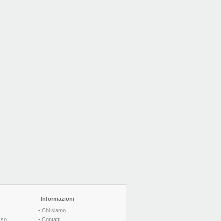
Informazioni
-
Chi siamo
sso
-
Contatti