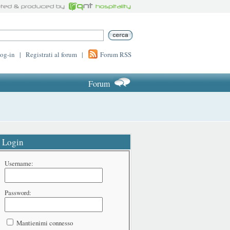
log-in
|
Registrati al forum
|
Forum RSS
Forum
Login
Username:
Password:
Mantienimi connesso