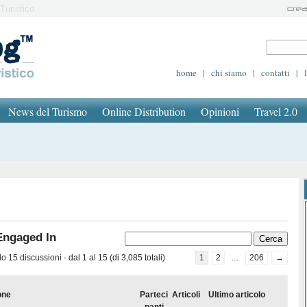
Turistico
home
|
chi siamo
|
contatti
|
News del Turismo
Online Distribution
Opinioni
Travel 2.0
Engaged In
 15 discussioni - dal 1 al 15 (di 3,085 totali)
1
2
…
206
→
one
Parteci
Articoli
Ultimo articolo