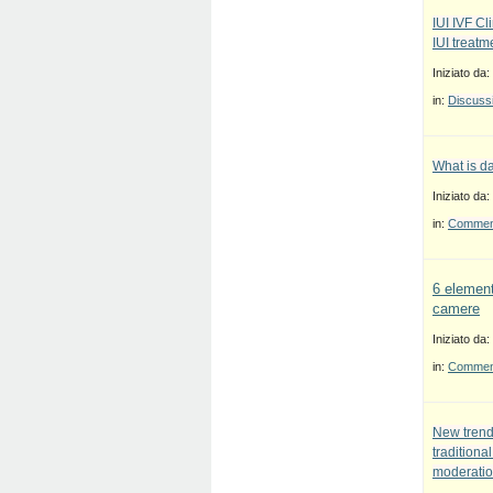
IUI IVF Cl
IUI treatm
Iniziato da:
in:
Discussi
What is d
Iniziato da:
in:
Commenti
6 element
camere
Iniziato da:
in:
Commenti
New trend
traditiona
moderatio