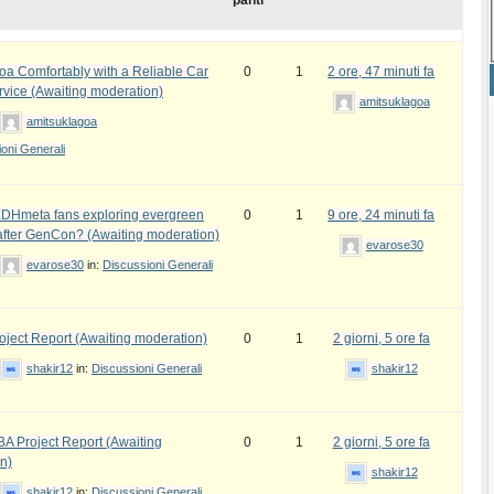
panti
oa Comfortably with a Reliable Car
0
1
2 ore, 47 minuti fa
rvice (Awaiting moderation)
amitsuklagoa
amitsuklagoa
oni Generali
DHmeta fans exploring evergreen
0
1
9 ore, 24 minuti fa
fter GenCon? (Awaiting moderation)
evarose30
evarose30
in:
Discussioni Generali
ject Report (Awaiting moderation)
0
1
2 giorni, 5 ore fa
shakir12
in:
Discussioni Generali
shakir12
 Project Report (Awaiting
0
1
2 giorni, 5 ore fa
n)
shakir12
shakir12
in:
Discussioni Generali