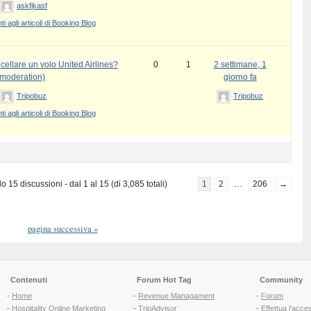
askfjkasf
 agli articoli di Booking Blog
ellare un volo United Airlines?
0
1
2 settimane, 1
 moderation)
giorno fa
Tripobuz
Tripobuz
 agli articoli di Booking Blog
 15 discussioni - dal 1 al 15 (di 3,085 totali)
1
2
…
206
→
pagina successiva
»
Contenuti
Forum Hot Tag
Community
-
Home
-
Revenue Managament
-
Forum
-
Hospitality Online Marketing
-
TripAdvisor
-
Effettua l'acce