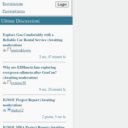
Registrazione
Login
Password persa
Ultime Discussioni
Explore Goa Comfortably with a
Reliable Car Rental Service (Awaiting
moderation)
da
amitsuklagoa
2 ore, 47 minuti fa
Why are EDHmeta fans exploring
evergreen edhmeta after GenCon?
(Awaiting moderation)
da
evarose30
9 ore, 24 minuti fa
IGNOU Project Report (Awaiting
moderation)
da
shakir12
2 giorni, 5 ore fa
IGNOU MBA Project Report (Awaiting