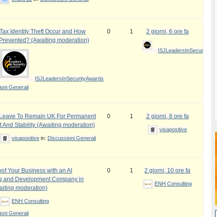
ax Identity Theft Occur and How
0
1
2 giorni, 6 ore fa
 Prevented? (Awaiting moderation)
ISJLeadersInSecurityAw
ISJLeadersInSecurityAwards
oni Generali
e Leave To Remain UK For Permanent
0
1
2 giorni, 8 ore fa
 And Stability (Awaiting moderation)
visapositive
visapositive
in:
Discussioni Generali
oof Your Business with an AI
0
1
2 giorni, 10 ore fa
ng and Development Company in
ENH Consulting
iting moderation)
ENH Consulting
oni Generali