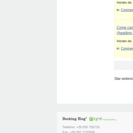
Iniziato da:
in:
Commenti
Come canc
(Awaiting
Iniziato da:
in:
Commenti
Stai vedendo
Telefono: +39 055 705718
Fax: +39 055 7193549