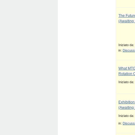
The Future
(Awaiting
Iniziato da:
in:
Discussi
What MTG
Rotation 
Iniziato da:
Exhibition
(Awaiting
Iniziato da:
in:
Discussi