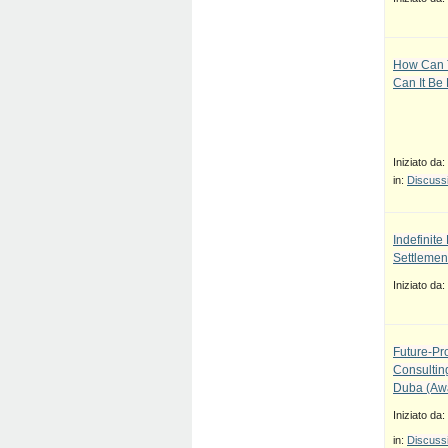
How Can T
Can It Be
Iniziato da:
in:
Discussi
Indefinit
Settlement
Iniziato da:
Future-Pr
Consulti
Duba (Awa
Iniziato da:
in:
Discussi