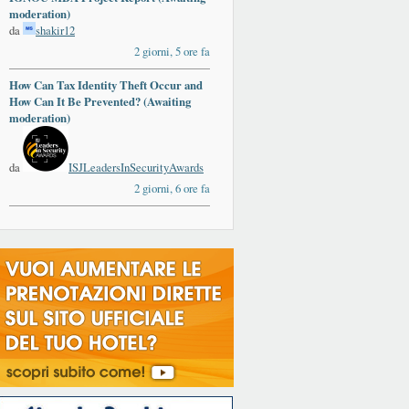
moderation)
da
shakir12
2 giorni, 5 ore fa
How Can Tax Identity Theft Occur and
ards
How Can It Be Prevented? (Awaiting
moderation)
da
ISJLeadersInSecurityAwards
2 giorni, 6 ore fa