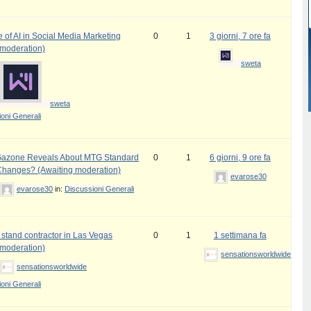
 of AI in Social Media Marketing
0
1
3 giorni, 7 ore fa
 moderation)
sweta
sweta
oni Generali
azone Reveals About MTG Standard
0
1
6 giorni, 9 ore fa
Changes? (Awaiting moderation)
evarose30
evarose30
in:
Discussioni Generali
 stand contractor in Las Vegas
0
1
1 settimana fa
 moderation)
sensationsworldwide
sensationsworldwide
oni Generali