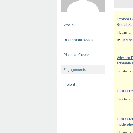
Explore G
Rental Se
Profilo
Iniziato da:
Discussioni avviate
in:
Discussi
Risposte Create
Why are E
edhmeta a
Engagements
Iniziato da:
Preferiti
IGNOU Pro
Iniziato da:
IGNOU MBA
moderatio
Iniziato da: