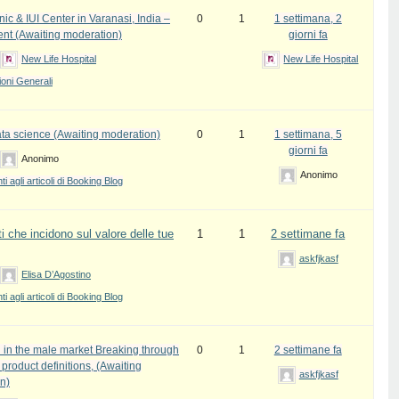
inic & IUI Center in Varanasi, India –
0
1
1 settimana, 2
ent (Awaiting moderation)
giorni fa
New Life Hospital
New Life Hospital
oni Generali
ata science (Awaiting moderation)
0
1
1 settimana, 5
giorni fa
Anonimo
Anonimo
 agli articoli di Booking Blog
i che incidono sul valore delle tue
1
1
2 settimane fa
askfjkasf
Elisa D’Agostino
 agli articoli di Booking Blog
 in the male market Breaking through
0
1
2 settimane fa
l product definitions, (Awaiting
askfjkasf
n)