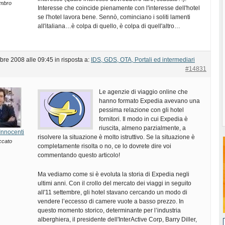
mbro
Interesse che coincide pienamente con l'interesse dell'hotel
se l'hotel lavora bene. Sennò, cominciano i soliti lamenti
all'italiana…è colpa di quello, è colpa di quell'altro…
bre 2008 alle 09:45
in risposta a:
IDS, GDS, OTA, Portali ed intermediari
#14831
Le agenzie di viaggio online che
hanno formato Expedia avevano una
pessima relazione con gli hotel
fornitori. Il modo in cui Expedia è
riuscita, almeno parzialmente, a
Innocenti
risolvere la situazione è molto istruttivo. Se la situazione è
ccato
completamente risolta o no, ce lo dovrete dire voi
commentando questo articolo!
Ma vediamo come si è evoluta la storia di Expedia negli
ultimi anni. Con il crollo del mercato dei viaggi in seguito
all'11 settembre, gli hotel stavano cercando un modo di
vendere l’eccesso di camere vuote a basso prezzo. In
questo momento storico, determinante per l’industria
alberghiera, il presidente dell'InterActive Corp, Barry Diller,