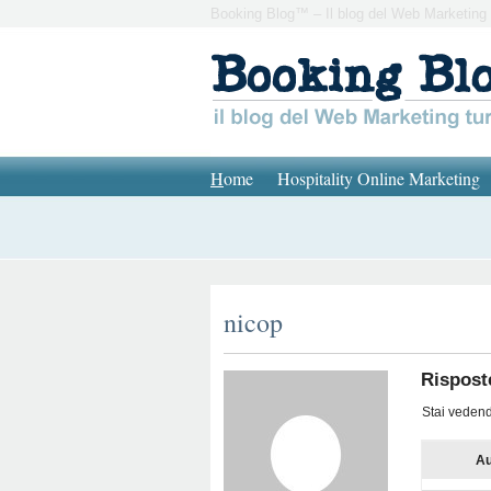
Booking Blog™ – Il blog del Web Marketing 
H
ome
Hospitality Online Marketing
nicop
Rispost
Stai vedendo
Au