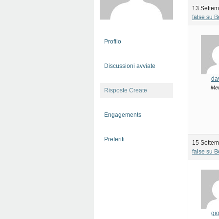
13 Settem
false su 
Profilo
Discussioni avviate
da
Me
Risposte Create
Engagements
Preferiti
15 Settem
false su 
gio