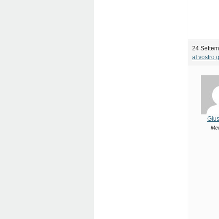
24 Settem
al vostro 
Giu
Me