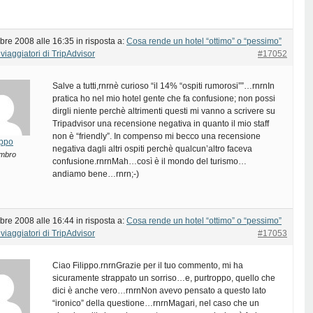
bre 2008 alle 16:35
in risposta a:
Cosa rende un hotel “ottimo” o “pessimo”
viaggiatori di TripAdvisor
#17052
Salve a tutti,rnrnè curioso “il 14% “ospiti rumorosi””…rnrnIn
pratica ho nel mio hotel gente che fa confusione; non possi
dirgli niente perchè altrimenti questi mi vanno a scrivere su
Tripadvisor una recensione negativa in quanto il mio staff
non è “friendly”. In compenso mi becco una recensione
lippo
negativa dagli altri ospiti perchè qualcun’altro faceva
mbro
confusione.rnrnMah…così è il mondo del turismo…
andiamo bene…rnrn;-)
bre 2008 alle 16:44
in risposta a:
Cosa rende un hotel “ottimo” o “pessimo”
viaggiatori di TripAdvisor
#17053
Ciao Filippo.rnrnGrazie per il tuo commento, mi ha
sicuramente strappato un sorriso…e, purtroppo, quello che
dici è anche vero…rnrnNon avevo pensato a questo lato
“ironico” della questione…rnrnMagari, nel caso che un