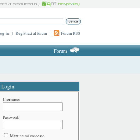
log-in
|
Registrati al forum
|
Forum RSS
Forum
Login
Username:
Password:
Mantienimi connesso