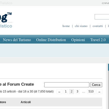
Turistico
home
|
chi siamo
|
contatti
|
News del Turismo
Online Distribution
Opinioni
Travel 2.0
e al Forum Create
 15 articoli - dal 16 a 30 (di 7,650 totali)
←
1
2
3
…
510
→
tore
Articoli