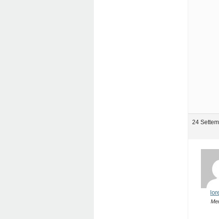
24 Settem
lor
Me