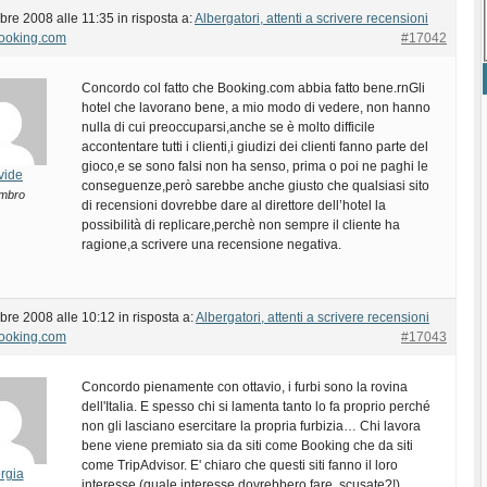
bre 2008 alle 11:35
in risposta a:
Albergatori, attenti a scrivere recensioni
Booking.com
#17042
Concordo col fatto che Booking.com abbia fatto bene.rnGli
hotel che lavorano bene, a mio modo di vedere, non hanno
nulla di cui preoccuparsi,anche se è molto difficile
accontentare tutti i clienti,i giudizi dei clienti fanno parte del
gioco,e se sono falsi non ha senso, prima o poi ne paghi le
vide
conseguenze,però sarebbe anche giusto che qualsiasi sito
mbro
di recensioni dovrebbe dare al direttore dell’hotel la
possibilità di replicare,perchè non sempre il cliente ha
ragione,a scrivere una recensione negativa.
bre 2008 alle 10:12
in risposta a:
Albergatori, attenti a scrivere recensioni
Booking.com
#17043
Concordo pienamente con ottavio, i furbi sono la rovina
dell'Italia. E spesso chi si lamenta tanto lo fa proprio perché
non gli lasciano esercitare la propria furbizia… Chi lavora
bene viene premiato sia da siti come Booking che da siti
come TripAdvisor. E' chiaro che questi siti fanno il loro
rgia
interesse (quale interesse dovrebbero fare, scusate?!).