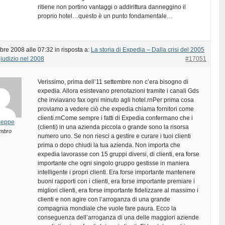
ritiene non portino vantaggi o addirittura danneggino il
proprio hotel…questo è un punto fondamentale…
bre 2008 alle 07:32
in risposta a:
La storia di Expedia – Dalla crisi del 2005
giudizio nel 2008
#17051
Verissimo, prima dell’11 settembre non c’era bisogno di
expedia. Allora esistevano prenotazioni tramite i canali Gds
che inviavano fax ogni minuto agli hotel.rnPer prima cosa
proviamo a vedere ciò che expedia chiama fornitori come
clienti.rnCome sempre i fatti di Expedia confermano che i
seppe
(clienti) in una azienda piccola o grande sono la risorsa
mbro
numero uno. Se non riesci a gestire e curare i tuoi clienti
prima o dopo chiudi la tua azienda. Non importa che
expedia lavorasse con 15 gruppi diversi, di clienti, era forse
importante che ogni singolo gruppo gestisse in maniera
intelligente i propri clienti. Era forse importante mantenere
buoni rapporti con i clienti, era forse importante premiare i
migliori clienti, era forse importante fidelizzare al massimo i
clienti e non agire con l’arroganza di una grande
compagnia mondiale che vuole fare paura. Ecco la
conseguenza dell’arroganza di una delle maggiori aziende