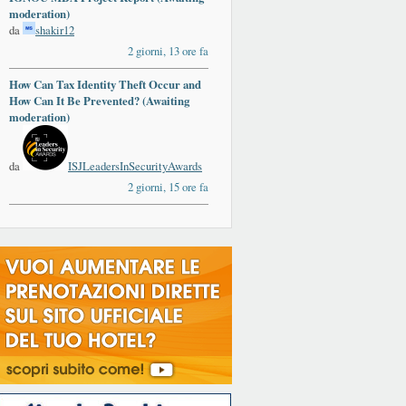
moderation)
da
shakir12
2 giorni, 13 ore fa
How Can Tax Identity Theft Occur and
How Can It Be Prevented? (Awaiting
moderation)
da
ISJLeadersInSecurityAwards
2 giorni, 15 ore fa