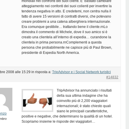
mondiali nei confronti dei suoi clienti. E’ bastato cambiare
atteggiamento nei confonti dei suoi colienti per invertire la
tendenza negativa in atto. E credetemi, non centra nulla il
fatto di avere 15 versioni di contratti diversi, che potevano
creare problemi a una catena alberghiera internazionale.
Era comunque gestibile… trattando bene il cliente.rnLo
dimostra il commento di Michele, dove il suo amico si è
creato una clientela all’interno di expedia… curandone la
clientela in prima persona.rnComplementi a questa
persona che probabilmente ne capisce più di Paul Brown,
presidente di Expedia North America.
bre 2008 alle 15:29
in risposta a:
TripAdvisor e i Social Network turistici
#14832
TripAdvisor ha annunciato i risultati
della sua ultima indagine che ha
coinvolto più di 2,200 viaggiatori
internazionali; è stato chiesto quali
siano le principali caratteristiche,
enzo
positive e negative, che determinano la qualità di un hotel.
mbro
Scopriamo insieme le risposte dei viaggiatori…