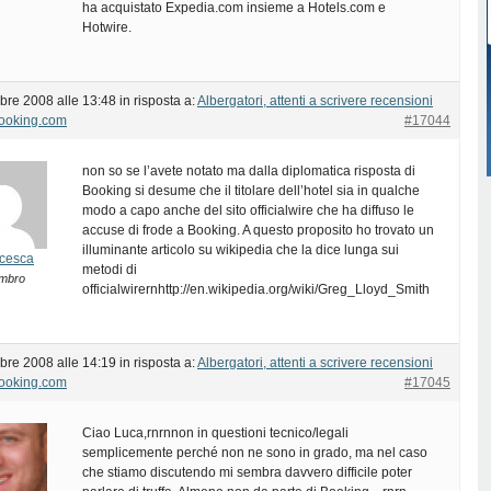
ha acquistato Expedia.com insieme a Hotels.com e
Hotwire.
bre 2008 alle 13:48
in risposta a:
Albergatori, attenti a scrivere recensioni
Booking.com
#17044
non so se l’avete notato ma dalla diplomatica risposta di
Booking si desume che il titolare dell’hotel sia in qualche
modo a capo anche del sito officialwire che ha diffuso le
accuse di frode a Booking. A questo proposito ho trovato un
illuminante articolo su wikipedia che la dice lunga sui
cesca
metodi di
mbro
officialwirernhttp://en.wikipedia.org/wiki/Greg_Lloyd_Smith
bre 2008 alle 14:19
in risposta a:
Albergatori, attenti a scrivere recensioni
Booking.com
#17045
Ciao Luca,rnrnnon in questioni tecnico/legali
semplicemente perché non ne sono in grado, ma nel caso
che stiamo discutendo mi sembra davvero difficile poter