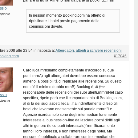
parlare di truffa. Almeno non da parte di Booking…rnrn
ssio
cipante
In nessun momento Booking.com ha offerto di
ripristinare l’ hotel previo pagamento delle
commissioni dovute.
bre 2008 alle 23:54
in risposta a:
Albergatori, attenti a scrivere recensioni
Booking.com
#17046
Caro luca,rnrnsiamo completamente d’accordo su due
punti:rnrnA) agli albergatori dovrebbe essere concessa
almeno la possibilità di replicare alle recensioni. Su questo
non c’è il minimo dubbio.rnrnB) Booking è,
di fatto
,
responsabile delle recensioni dei suoi utenti.rnrnrnNel caso
ssio
specifico, ripeto però che il comportamento di Booking.com,
cipante
al di là dei suoi aspetti legali, ha indirettamente difeso gli
hotel che lavorano onestamente sul portale.rnrnrn”Le
Agenzie ricordiamolo sono degli intermediari fortemente
interessate al business on-line da lasciare pochi diritti agli
altri in genere (le co-parti interessate)”rnrnSicuramente
fanno i loro interessi, e non l’interesse degli hotel. Ma
nessuno è obbligato a collaborare con intermediari che