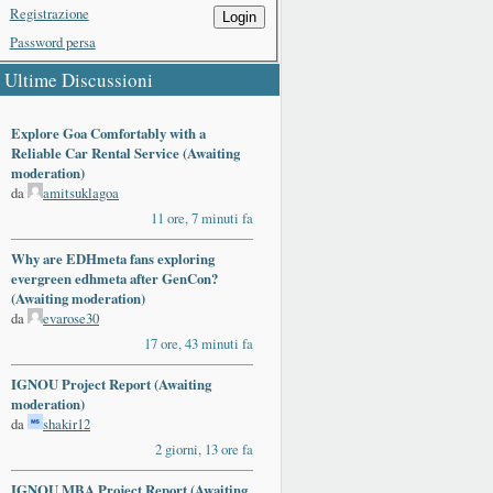
Registrazione
Login
Password persa
Ultime Discussioni
Explore Goa Comfortably with a
Reliable Car Rental Service (Awaiting
moderation)
da
amitsuklagoa
11 ore, 7 minuti fa
Why are EDHmeta fans exploring
evergreen edhmeta after GenCon?
(Awaiting moderation)
da
evarose30
17 ore, 43 minuti fa
IGNOU Project Report (Awaiting
moderation)
da
shakir12
2 giorni, 13 ore fa
IGNOU MBA Project Report (Awaiting