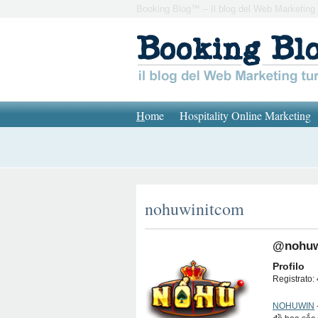
Booking Blog™ – Il blog del Web Marketing 
H
ome
Hospitality Online Marketing
nohuwinitcom
@nohuw
Profilo
Registrato: 
NOHUWIN