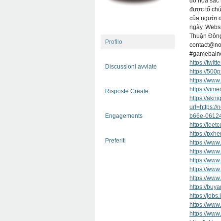
đồ họa sắc 
được tổ chứ
của người d
ngày. Webs
Thuận Đông
Profilo
contact@no
#gamebain
https://twi
Discussioni avviate
https://500
https://www
https://vim
Risposte Create
https://akn
url=https://
Engagements
b66e-0612
https://lee
https://pxh
Preferiti
https://www
https://www
https://ww
https://www
https://www
https://buy
https://job
https://ww
https://ww