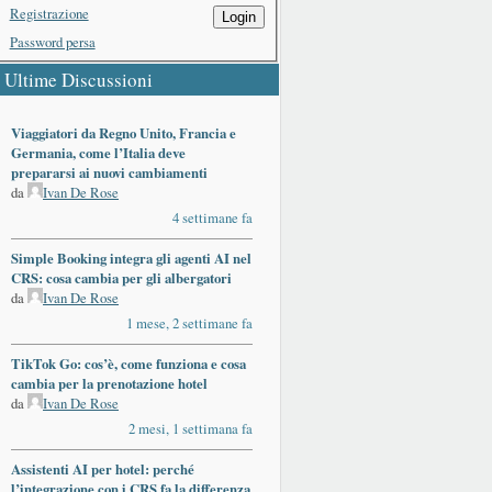
Registrazione
Login
Password persa
Ultime Discussioni
Viaggiatori da Regno Unito, Francia e
Germania, come l’Italia deve
prepararsi ai nuovi cambiamenti
da
Ivan De Rose
4 settimane fa
Simple Booking integra gli agenti AI nel
CRS: cosa cambia per gli albergatori
da
Ivan De Rose
1 mese, 2 settimane fa
TikTok Go: cos’è, come funziona e cosa
cambia per la prenotazione hotel
da
Ivan De Rose
2 mesi, 1 settimana fa
Assistenti AI per hotel: perché
l’integrazione con i CRS fa la differenza