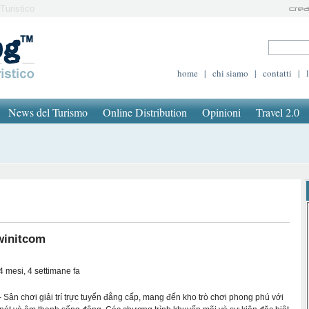
Turistico
home
|
chi siamo
|
contatti
|
News del Turismo
Online Distribution
Opinioni
Travel 2.0
initcom
4 mesi, 4 settimane fa
- Sân chơi giải trí trực tuyến đẳng cấp, mang đến kho trò chơi phong phú với