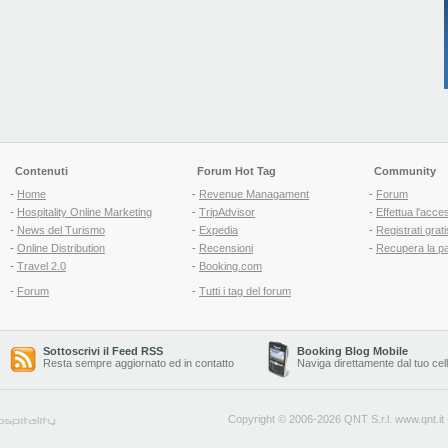
Contenuti
Forum Hot Tag
Community
-
Home
-
Revenue Managament
-
Forum
-
Hospitality Online Marketing
-
TripAdvisor
-
Effettua l'acce
-
News del Turismo
-
Expedia
-
Registrati grati
-
Online Distribution
-
Recensioni
-
Recupera la p
-
Travel 2.0
-
Booking.com
-
Forum
-
Tutti i tag del forum
Sottoscrivi il Feed RSS
Booking Blog Mobile
Resta sempre aggiornato ed in contatto
Naviga direttamente dal tuo cel
Copyright © 2006-2026 QNT S.r.l.
www.qnt.it