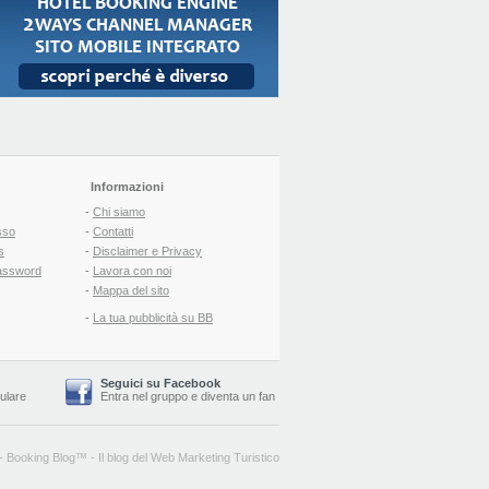
Informazioni
-
Chi siamo
sso
-
Contatti
s
-
Disclaimer e Privacy
assword
-
Lavora con noi
-
Mappa del sito
-
La tua pubblicità su BB
Seguici su Facebook
lulare
Entra nel gruppo
e
diventa un fan
-
Booking Blog
™ -
Il blog del Web Marketing Turistico