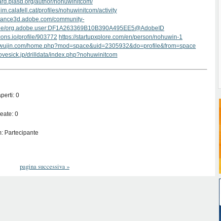
oard.piasd.org/author/nohuwinitcom/
dim.calafell.cat/profiles/nohuwinitcom/activity
bstance3d.adobe.com/community-
ofile/org.adobe.user:DF1A263369B10B390A495EE5@AdobeID
icons.io/profile/903772
https://startupxplore.com/en/person/nohuwin-1
beiwujin.com/home.php?mod=space&uid=2305932&do=profile&from=space
l.lovesick.jp/drilldata/index.php?nohuwinitcom
perti: 0
eate: 0
: Partecipante
pagina successiva
»