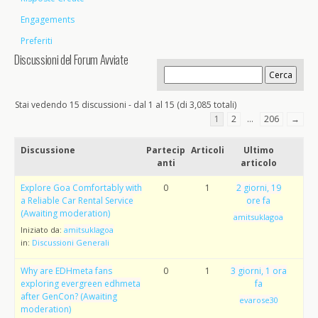
Engagements
Preferiti
Discussioni del Forum Avviate
Stai vedendo 15 discussioni - dal 1 al 15 (di 3,085 totali)
1
2
…
206
→
Discussione
Partecip
Articoli
Ultimo
anti
articolo
Explore Goa Comfortably with
0
1
2 giorni, 19
a Reliable Car Rental Service
ore fa
(Awaiting moderation)
amitsuklagoa
Iniziato da:
amitsuklagoa
in:
Discussioni Generali
Why are EDHmeta fans
0
1
3 giorni, 1 ora
exploring evergreen edhmeta
fa
after GenCon? (Awaiting
evarose30
moderation)