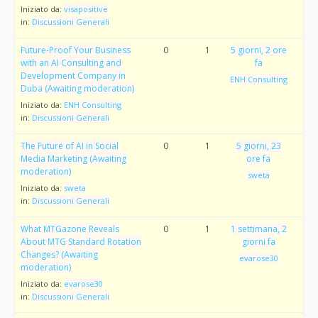
Iniziato da:
visapositive
in:
Discussioni Generali
Future-Proof Your Business
0
1
5 giorni, 2 ore
with an AI Consulting and
fa
Development Company in
ENH Consulting
Duba (Awaiting moderation)
Iniziato da:
ENH Consulting
in:
Discussioni Generali
The Future of AI in Social
0
1
5 giorni, 23
Media Marketing (Awaiting
ore fa
moderation)
sweta
Iniziato da:
sweta
in:
Discussioni Generali
What MTGazone Reveals
0
1
1 settimana, 2
About MTG Standard Rotation
giorni fa
Changes? (Awaiting
evarose30
moderation)
Iniziato da:
evarose30
in:
Discussioni Generali