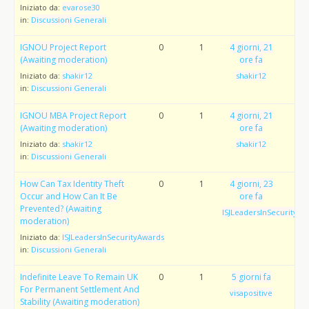
Iniziato da:
evarose30
in:
Discussioni Generali
IGNOU Project Report
0
1
4 giorni, 21
(Awaiting moderation)
ore fa
Iniziato da:
shakir12
shakir12
in:
Discussioni Generali
IGNOU MBA Project Report
0
1
4 giorni, 21
(Awaiting moderation)
ore fa
Iniziato da:
shakir12
shakir12
in:
Discussioni Generali
How Can Tax Identity Theft
0
1
4 giorni, 23
Occur and How Can It Be
ore fa
Prevented? (Awaiting
ISJLeadersInSecurityAw
moderation)
Iniziato da:
ISJLeadersInSecurityAwards
in:
Discussioni Generali
Indefinite Leave To Remain UK
0
1
5 giorni fa
For Permanent Settlement And
visapositive
Stability (Awaiting moderation)