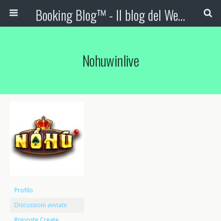
Booking Blog™ - Il blog del Web Marketing Turistico
Nohuwinlive
Profilo
Discussioni avviate
Risposte Create