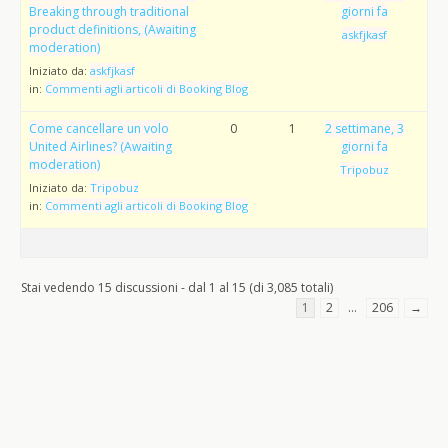
Breaking through traditional
giorni fa
product definitions, (Awaiting
askfjkasf
moderation)
Iniziato da:
askfjkasf
in:
Commenti agli articoli di Booking Blog
Come cancellare un volo
0
1
2 settimane, 3
United Airlines? (Awaiting
giorni fa
moderation)
Tripobuz
Iniziato da:
Tripobuz
in:
Commenti agli articoli di Booking Blog
Stai vedendo 15 discussioni - dal 1 al 15 (di 3,085 totali)
1
2
…
206
→