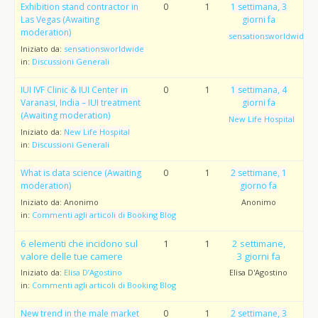
Exhibition stand contractor in
0
1
1 settimana, 3
Las Vegas (Awaiting
giorni fa
moderation)
sensationsworldwide
Iniziato da:
sensationsworldwide
in:
Discussioni Generali
IUI IVF Clinic & IUI Center in
0
1
1 settimana, 4
Varanasi, India – IUI treatment
giorni fa
(Awaiting moderation)
New Life Hospital
Iniziato da:
New Life Hospital
in:
Discussioni Generali
What is data science (Awaiting
0
1
2 settimane, 1
moderation)
giorno fa
Iniziato da:
Anonimo
Anonimo
in:
Commenti agli articoli di Booking Blog
6 elementi che incidono sul
1
1
2 settimane,
valore delle tue camere
3 giorni fa
Iniziato da:
Elisa D’Agostino
Elisa D'Agostino
in:
Commenti agli articoli di Booking Blog
New trend in the male market
0
1
2 settimane, 3