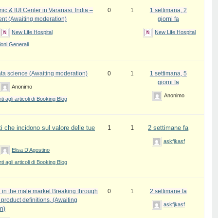
inic & IUI Center in Varanasi, India –
0
1
1 settimana, 2
ent (Awaiting moderation)
giorni fa
New Life Hospital
New Life Hospital
oni Generali
ata science (Awaiting moderation)
0
1
1 settimana, 5
giorni fa
Anonimo
Anonimo
 agli articoli di Booking Blog
i che incidono sul valore delle tue
1
1
2 settimane fa
askfjkasf
Elisa D’Agostino
 agli articoli di Booking Blog
 in the male market Breaking through
0
1
2 settimane fa
l product definitions, (Awaiting
askfjkasf
n)