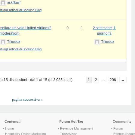
askfjkasf
 agli articoli di Booking Blog
ellare un volo United Airlines?
0
1
2 settimane, 1
 moderation)
giorno fa
Tripobuz
Tripobuz
 agli articoli di Booking Blog
 15 discussioni - dal 1 al 15 (di 3,085 totali)
1
2
…
206
→
pagina successiva
»
Contenuti
Forum Hot Tag
Community
-
Home
-
Revenue Managament
-
Forum
-
Hospitality Online Marketing
-
TripAdvisor
-
Effettua l'acce