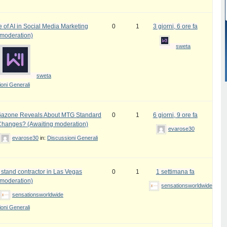
 of AI in Social Media Marketing
0
1
3 giorni, 6 ore fa
 moderation)
sweta
sweta
oni Generali
azone Reveals About MTG Standard
0
1
6 giorni, 9 ore fa
Changes? (Awaiting moderation)
evarose30
evarose30
in:
Discussioni Generali
 stand contractor in Las Vegas
0
1
1 settimana fa
 moderation)
sensationsworldwide
sensationsworldwide
oni Generali