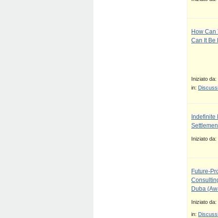
How Can T
Can It Be
Iniziato da:
in:
Discussi
Indefinit
Settlement
Iniziato da:
Future-Pr
Consulti
Duba (Awa
Iniziato da:
in:
Discussi