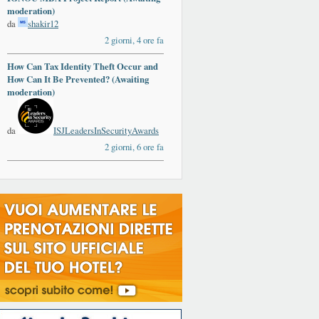
moderation)
da
shakir12
2 giorni, 4 ore fa
How Can Tax Identity Theft Occur and
ards
How Can It Be Prevented? (Awaiting
moderation)
da
ISJLeadersInSecurityAwards
2 giorni, 6 ore fa