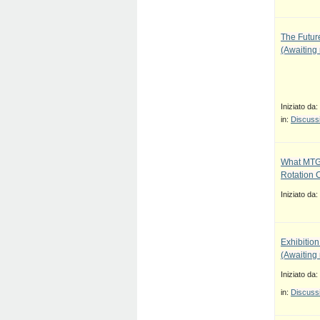
The Future
(Awaiting
Iniziato da:
in:
Discussi
What MTG
Rotation 
Iniziato da:
Exhibition
(Awaiting
Iniziato da:
in:
Discussi