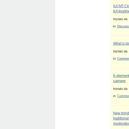
IUI IVF Cl
IUI treatm
Iniziato da:
in:
Discussi
What is d
Iniziato da:
in:
Commenti
6 element
camere
Iniziato da:
in:
Commenti
New trend
traditiona
moderatio