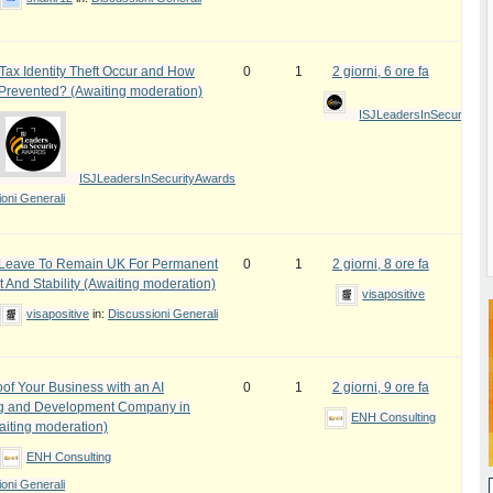
ax Identity Theft Occur and How
0
1
2 giorni, 6 ore fa
 Prevented? (Awaiting moderation)
ISJLeadersInSecurityAw
ISJLeadersInSecurityAwards
oni Generali
e Leave To Remain UK For Permanent
0
1
2 giorni, 8 ore fa
 And Stability (Awaiting moderation)
visapositive
visapositive
in:
Discussioni Generali
oof Your Business with an AI
0
1
2 giorni, 9 ore fa
ng and Development Company in
ENH Consulting
iting moderation)
ENH Consulting
oni Generali