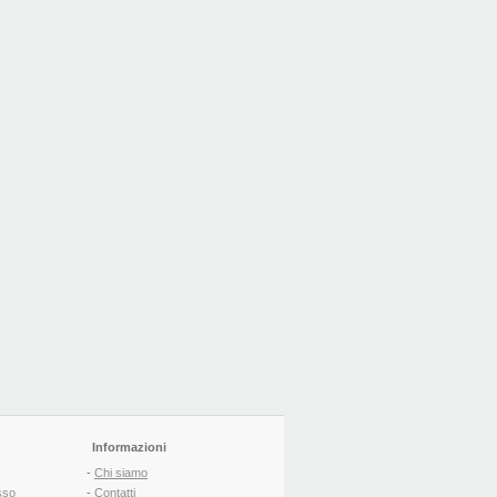
Informazioni
-
Chi siamo
sso
-
Contatti