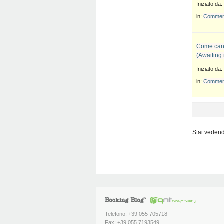
Iniziato da:
in:
Commenti
Come canc
(Awaiting
Iniziato da:
in:
Commenti
Stai vedendo
Telefono: +39 055 705718
Fax: +39 055 7193549