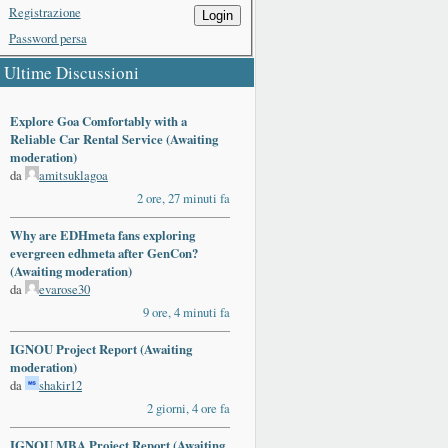
Registrazione
Login
Password persa
Ultime Discussioni
Explore Goa Comfortably with a
Reliable Car Rental Service (Awaiting
moderation)
da
amitsuklagoa
2 ore, 27 minuti fa
Why are EDHmeta fans exploring
evergreen edhmeta after GenCon?
(Awaiting moderation)
da
evarose30
9 ore, 4 minuti fa
IGNOU Project Report (Awaiting
moderation)
da
shakir12
2 giorni, 4 ore fa
IGNOU MBA Project Report (Awaiting