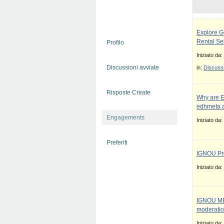
Explore G
Rental Se
Profilo
Iniziato da:
Discussioni avviate
in:
Discussi
Risposte Create
Why are E
edhmeta a
Engagements
Iniziato da:
Preferiti
IGNOU Pro
Iniziato da:
IGNOU MBA
moderatio
Iniziato da: