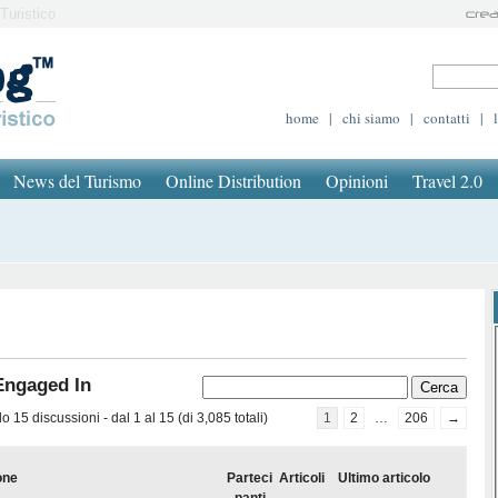
Turistico
home
|
chi siamo
|
contatti
|
News del Turismo
Online Distribution
Opinioni
Travel 2.0
Engaged In
 15 discussioni - dal 1 al 15 (di 3,085 totali)
1
2
…
206
→
one
Parteci
Articoli
Ultimo articolo