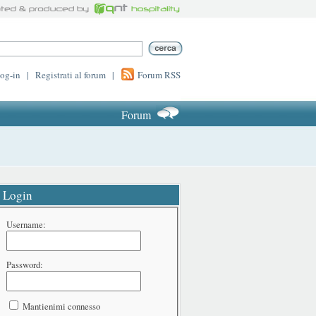
log-in
|
Registrati al forum
|
Forum RSS
Forum
Login
Username:
Password:
Mantienimi connesso