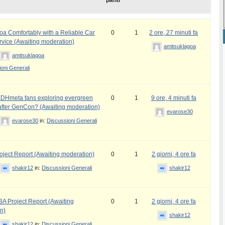
panti
oa Comfortably with a Reliable Car
0
1
2 ore, 27 minuti fa
rvice (Awaiting moderation)
amitsuklagoa
amitsuklagoa
oni Generali
DHmeta fans exploring evergreen
0
1
9 ore, 4 minuti fa
fter GenCon? (Awaiting moderation)
evarose30
evarose30
in:
Discussioni Generali
ject Report (Awaiting moderation)
0
1
2 giorni, 4 ore fa
shakir12
in:
Discussioni Generali
shakir12
 Project Report (Awaiting
0
1
2 giorni, 4 ore fa
n)
shakir12
shakir12
in:
Discussioni Generali