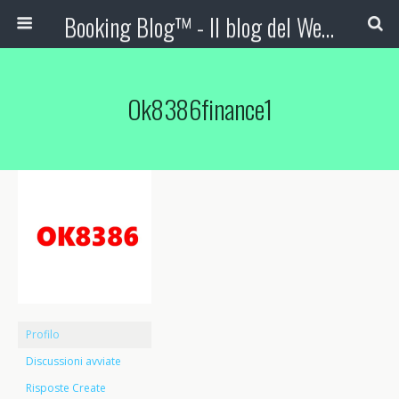
Booking Blog™ - Il blog del Web Marketing Turistico
Ok8386finance1
Profilo
Discussioni avviate
Risposte Create