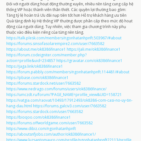
Đối với người dùng hoạt động thường xuyên, nhiều nền tảng cung cấp hệ
thống VIP hoặc thành viên thân thiết. Các quyền lợi thường bao gồm:
Tăng tỷ lệ hoàn trả Ưu đãi nạp tiền tốt hơn Hỗ trợ khách hàng ưu tiên
Quà tặng định kỳ Hệ thống VIP thường được phân cấp theo mức độ hoạt
động của người dùng. Tuy nhiên, việc tham gia chương trình này phụ
thuộc vào điều kiện riêng của từng nền tảng.
https://talk.plesk.com/members/ngonhatanhpnft.503967/#about
https://forums.sinsofasolarempire2.com/user/7663582
https://about.me/ok8386finance1
https://jali.me/ok8386finance1
https://forum.codeigniter.com/member.php?
action=profile&uid=234857
https://gravatar.com/ok8386finance1
https://jaga.link/ok8386finance1
https://forum.pabbly.com/members/ngonhatanhpnft.114481/#about
https://pbase.com/ok8386finance1
https://forums.stardock.net/user/7663582
https://www.nedrago.com/forums/users/ok8386finance/
https://umczdt.ru/forum/?PAGE_NAME=profile_view&UID=158721
https://vatgia.com/raovat/10493/17912493/ok8386-com-casi-no-uy-tin-
hang-dau.html
https://forums.galciv3.com/user/7663582
https://forums.stardock.com/user/7663582
https://bioqoo.com/ok8386finance1
https://forums.offworldgame.com/user/7663582
https://www.dibiz.com/ngonhatanhpnft
https://aboutsnfjobs.com/author/ok8386finance1/
https://www.luzsantomauro.com/profile/ngonhatanhpnft22113/profile