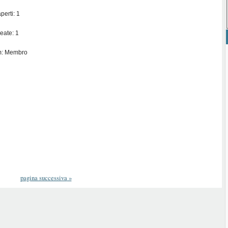
perti: 1
eate: 1
m: Membro
pagina successiva
»