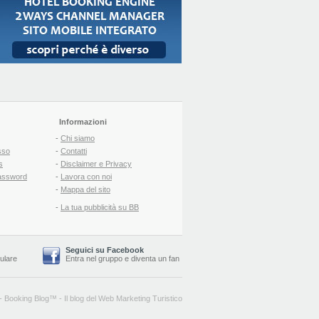
Informazioni
-
Chi siamo
sso
-
Contatti
s
-
Disclaimer e Privacy
assword
-
Lavora con noi
-
Mappa del sito
-
La tua pubblicità su BB
Seguici su Facebook
lulare
Entra nel gruppo
e
diventa un fan
-
Booking Blog
™ -
Il blog del Web Marketing Turistico