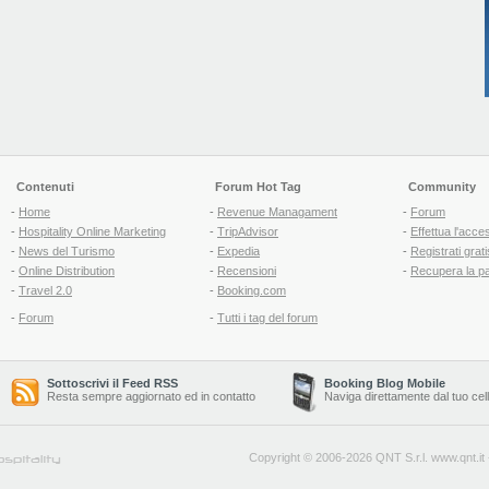
Contenuti
Forum Hot Tag
Community
-
Home
-
Revenue Managament
-
Forum
-
Hospitality Online Marketing
-
TripAdvisor
-
Effettua l'acce
-
News del Turismo
-
Expedia
-
Registrati grati
-
Online Distribution
-
Recensioni
-
Recupera la p
-
Travel 2.0
-
Booking.com
-
Forum
-
Tutti i tag del forum
Sottoscrivi il Feed RSS
Booking Blog Mobile
Resta sempre aggiornato ed in contatto
Naviga direttamente dal tuo cel
Copyright © 2006-2026 QNT S.r.l.
www.qnt.it