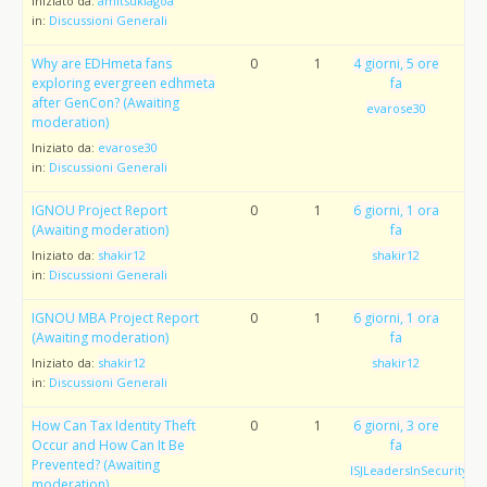
Iniziato da:
amitsuklagoa
in:
Discussioni Generali
Why are EDHmeta fans
0
1
4 giorni, 5 ore
exploring evergreen edhmeta
fa
after GenCon? (Awaiting
evarose30
moderation)
Iniziato da:
evarose30
in:
Discussioni Generali
IGNOU Project Report
0
1
6 giorni, 1 ora
(Awaiting moderation)
fa
Iniziato da:
shakir12
shakir12
in:
Discussioni Generali
IGNOU MBA Project Report
0
1
6 giorni, 1 ora
(Awaiting moderation)
fa
Iniziato da:
shakir12
shakir12
in:
Discussioni Generali
How Can Tax Identity Theft
0
1
6 giorni, 3 ore
Occur and How Can It Be
fa
Prevented? (Awaiting
ISJLeadersInSecurityAw
moderation)