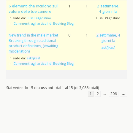
6 elementi che incidono sul
1
1
2 settimane,
valore delle tue camere
4 giorni fa
Iniziato da:
Elisa D’Agostino
Elisa D'Agostino
in:
Commenti agli articoli di Booking Blog
New trend in the male market
0
1
2 settimane, 4
Breaking through traditional
giorni fa
product definitions, (Awaiting
askfjkasf
moderation)
Iniziato da:
askfjkasf
in:
Commenti agli articoli di Booking Blog
Stai vedendo 15 discussioni - dal 1 al 15 (di 3,086 totali)
1
2
…
206
→