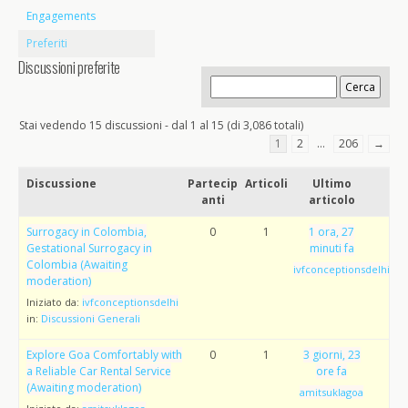
Engagements
Preferiti
Discussioni preferite
Stai vedendo 15 discussioni - dal 1 al 15 (di 3,086 totali)
1
2
…
206
→
Discussione
Partecip
Articoli
Ultimo
anti
articolo
Surrogacy in Colombia,
0
1
1 ora, 27
Gestational Surrogacy in
minuti fa
Colombia (Awaiting
ivfconceptionsdelhi
moderation)
Iniziato da:
ivfconceptionsdelhi
in:
Discussioni Generali
Explore Goa Comfortably with
0
1
3 giorni, 23
a Reliable Car Rental Service
ore fa
(Awaiting moderation)
amitsuklagoa