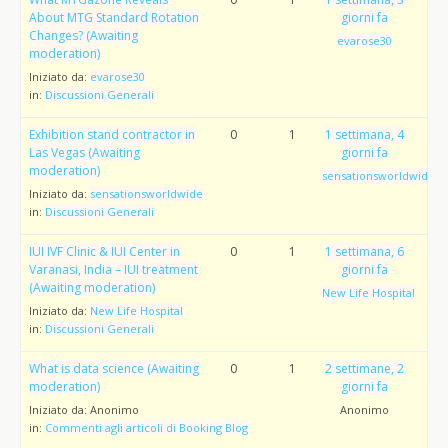
About MTG Standard Rotation
giorni fa
Changes? (Awaiting
evarose30
moderation)
Iniziato da:
evarose30
in:
Discussioni Generali
Exhibition stand contractor in
0
1
1 settimana, 4
Las Vegas (Awaiting
giorni fa
moderation)
sensationsworldwide
Iniziato da:
sensationsworldwide
in:
Discussioni Generali
IUI IVF Clinic & IUI Center in
0
1
1 settimana, 6
Varanasi, India – IUI treatment
giorni fa
(Awaiting moderation)
New Life Hospital
Iniziato da:
New Life Hospital
in:
Discussioni Generali
What is data science (Awaiting
0
1
2 settimane, 2
moderation)
giorni fa
Iniziato da:
Anonimo
Anonimo
in:
Commenti agli articoli di Booking Blog