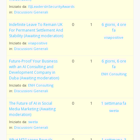
Iniziato da:
ISJLeadersInSecurityAwards
in:
Discussioni Generali
Indefinite Leave To Remain UK
0
1
6 giorni, 4 ore
For Permanent Settlement And
fa
Stability (Awaiting moderation)
visapositive
Iniziato da:
visapositive
in:
Discussioni Generali
Future-Proof Your Business
0
1
6 giorni, 6 ore
with an AI Consulting and
fa
Development Company in
ENH Consulting
Duba (Awaiting moderation)
Iniziato da:
ENH Consulting
in:
Discussioni Generali
The Future of AI in Social
0
1
1 settimana fa
Media Marketing (Awaiting
sweta
moderation)
Iniziato da:
sweta
in:
Discussioni Generali
What MTGazone Reveals
0
1
1 settimana, 3