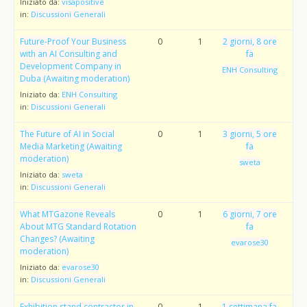
Iniziato da:
visapositive
in:
Discussioni Generali
Future-Proof Your Business
0
1
2 giorni, 8 ore
with an AI Consulting and
fa
Development Company in
ENH Consulting
Duba (Awaiting moderation)
Iniziato da:
ENH Consulting
in:
Discussioni Generali
The Future of AI in Social
0
1
3 giorni, 5 ore
Media Marketing (Awaiting
fa
moderation)
sweta
Iniziato da:
sweta
in:
Discussioni Generali
What MTGazone Reveals
0
1
6 giorni, 7 ore
About MTG Standard Rotation
fa
Changes? (Awaiting
evarose30
moderation)
Iniziato da:
evarose30
in:
Discussioni Generali
Exhibition stand contractor in
0
1
1 settimana fa