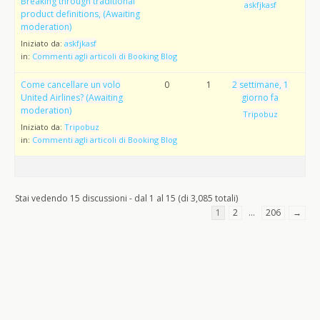
Breaking through traditional
askfjkasf
product definitions, (Awaiting
moderation)
Iniziato da:
askfjkasf
in:
Commenti agli articoli di Booking Blog
Come cancellare un volo
0
1
2 settimane, 1
United Airlines? (Awaiting
giorno fa
moderation)
Tripobuz
Iniziato da:
Tripobuz
in:
Commenti agli articoli di Booking Blog
Stai vedendo 15 discussioni - dal 1 al 15 (di 3,085 totali)
1
2
…
206
→