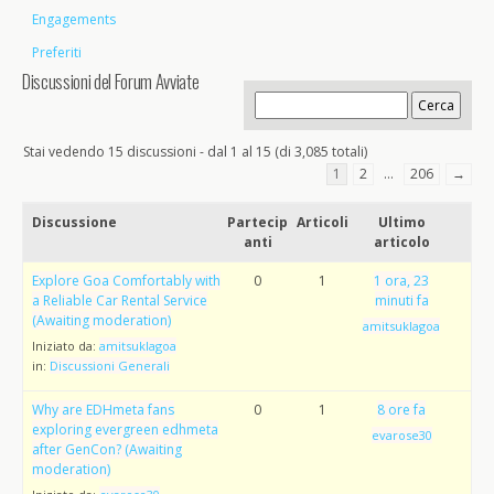
Engagements
Preferiti
Discussioni del Forum Avviate
Stai vedendo 15 discussioni - dal 1 al 15 (di 3,085 totali)
1
2
…
206
→
Discussione
Partecip
Articoli
Ultimo
anti
articolo
Explore Goa Comfortably with
0
1
1 ora, 23
a Reliable Car Rental Service
minuti fa
(Awaiting moderation)
amitsuklagoa
Iniziato da:
amitsuklagoa
in:
Discussioni Generali
Why are EDHmeta fans
0
1
8 ore fa
exploring evergreen edhmeta
evarose30
after GenCon? (Awaiting
moderation)