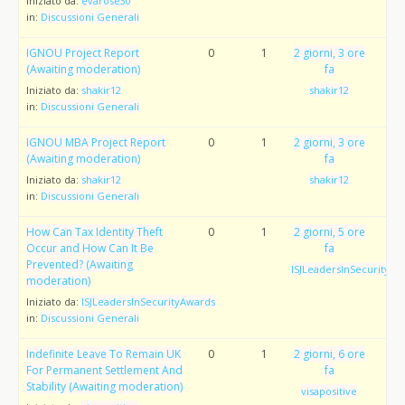
Iniziato da:
evarose30
in:
Discussioni Generali
IGNOU Project Report
0
1
2 giorni, 3 ore
(Awaiting moderation)
fa
Iniziato da:
shakir12
shakir12
in:
Discussioni Generali
IGNOU MBA Project Report
0
1
2 giorni, 3 ore
(Awaiting moderation)
fa
Iniziato da:
shakir12
shakir12
in:
Discussioni Generali
How Can Tax Identity Theft
0
1
2 giorni, 5 ore
Occur and How Can It Be
fa
Prevented? (Awaiting
ISJLeadersInSecurityAw
moderation)
Iniziato da:
ISJLeadersInSecurityAwards
in:
Discussioni Generali
Indefinite Leave To Remain UK
0
1
2 giorni, 6 ore
For Permanent Settlement And
fa
Stability (Awaiting moderation)
visapositive