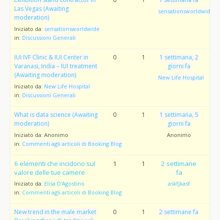
Las Vegas (Awaiting
sensationsworldwide
moderation)
Iniziato da:
sensationsworldwide
in:
Discussioni Generali
IUI IVF Clinic & IUI Center in
0
1
1 settimana, 2
Varanasi, India – IUI treatment
giorni fa
(Awaiting moderation)
New Life Hospital
Iniziato da:
New Life Hospital
in:
Discussioni Generali
What is data science (Awaiting
0
1
1 settimana, 5
moderation)
giorni fa
Iniziato da:
Anonimo
Anonimo
in:
Commenti agli articoli di Booking Blog
6 elementi che incidono sul
1
1
2 settimane
valore delle tue camere
fa
Iniziato da:
Elisa D’Agostino
askfjkasf
in:
Commenti agli articoli di Booking Blog
New trend in the male market
0
1
2 settimane fa