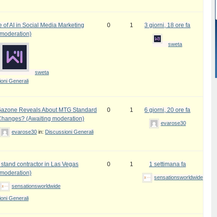
 of AI in Social Media Marketing
0
1
3 giorni, 18 ore fa
 moderation)
sweta
sweta
oni Generali
azone Reveals About MTG Standard
0
1
6 giorni, 20 ore fa
Changes? (Awaiting moderation)
evarose30
evarose30
in:
Discussioni Generali
 stand contractor in Las Vegas
0
1
1 settimana fa
 moderation)
sensationsworldwide
sensationsworldwide
oni Generali