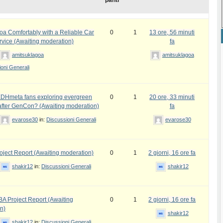
panti
oa Comfortably with a Reliable Car
0
1
13 ore, 56 minuti
rvice (Awaiting moderation)
fa
amitsuklagoa
amitsuklagoa
oni Generali
DHmeta fans exploring evergreen
0
1
20 ore, 33 minuti
fter GenCon? (Awaiting moderation)
fa
evarose30
in:
Discussioni Generali
evarose30
ject Report (Awaiting moderation)
0
1
2 giorni, 16 ore fa
shakir12
in:
Discussioni Generali
shakir12
 Project Report (Awaiting
0
1
2 giorni, 16 ore fa
n)
shakir12
shakir12
in:
Discussioni Generali