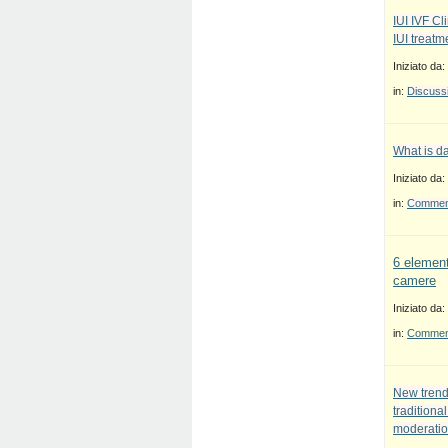
IUI IVF Cl
IUI treatm
Iniziato da:
in:
Discussi
What is d
Iniziato da:
in:
Commenti
6 element
camere
Iniziato da:
in:
Commenti
New trend
traditiona
moderatio