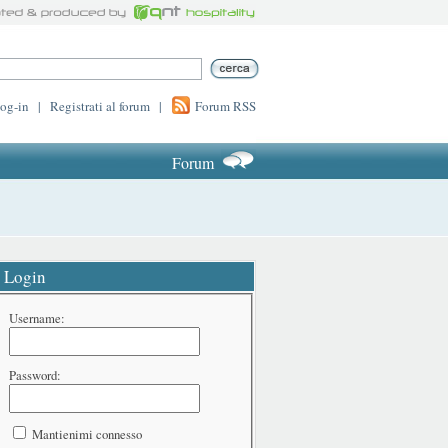
log-in
|
Registrati al forum
|
Forum RSS
Forum
Login
Username:
Password:
Mantienimi connesso