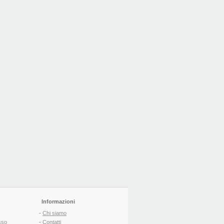
Informazioni
-
Chi siamo
sso
-
Contatti