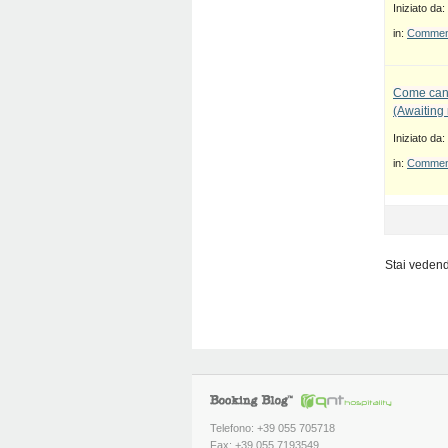
Iniziato da:
in:
Commenti
Come canc
(Awaiting
Iniziato da:
in:
Commenti
Stai vedendo
Telefono: +39 055 705718
Fax: +39 055 7193549