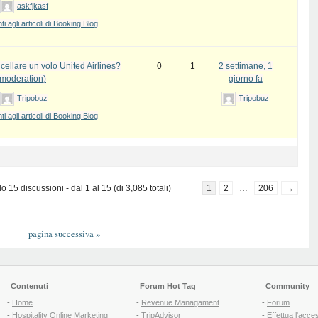
askfjkasf
 agli articoli di Booking Blog
ellare un volo United Airlines?
0
1
2 settimane, 1
 moderation)
giorno fa
Tripobuz
Tripobuz
 agli articoli di Booking Blog
 15 discussioni - dal 1 al 15 (di 3,085 totali)
1
2
…
206
→
pagina successiva
»
Contenuti
Forum Hot Tag
Community
-
Home
-
Revenue Managament
-
Forum
-
Hospitality Online Marketing
-
TripAdvisor
-
Effettua l'acce