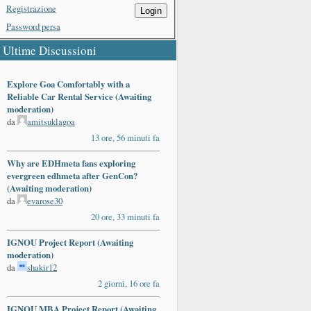
Registrazione
Login
Password persa
Ultime Discussioni
Explore Goa Comfortably with a
Reliable Car Rental Service (Awaiting
moderation)
da
amitsuklagoa
13 ore, 56 minuti fa
Why are EDHmeta fans exploring
evergreen edhmeta after GenCon?
(Awaiting moderation)
da
evarose30
20 ore, 33 minuti fa
IGNOU Project Report (Awaiting
moderation)
da
shakir12
2 giorni, 16 ore fa
IGNOU MBA Project Report (Awaiting