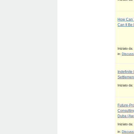
How Can T
Can It Be
Iniziato da:
in:
Discussi
Indefinit
Settlement
Iniziato da:
Future-Pr
Consulti
Duba (Awa
Iniziato da:
in:
Discussi