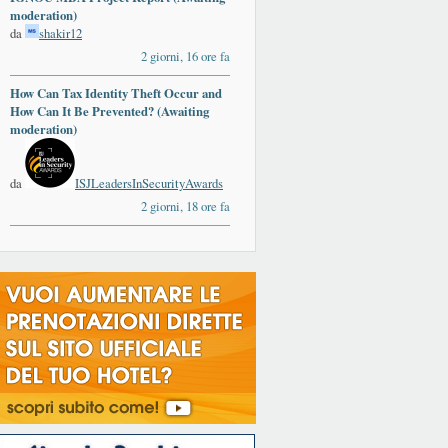
moderation)
da
shakir12
2 giorni, 16 ore fa
How Can Tax Identity Theft Occur and
ards
How Can It Be Prevented? (Awaiting
moderation)
da
ISJLeadersInSecurityAwards
2 giorni, 18 ore fa