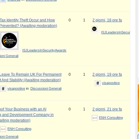
ax Identity Theft Occur and How
0
1
2 giorni, 18 ore fa
 Prevented? (Awaiting moderation)
ISJLeadersInSecurityAw
ISJLeadersInSecurityAwards
oni Generali
e Leave To Remain UK For Permanent
0
1
2 giorni, 19 ore fa
 And Stability (Awaiting moderation)
visapositive
visapositive
in:
Discussioni Generali
oof Your Business with an AI
0
1
2 giorni, 21 ore fa
ng and Development Company in
ENH Consulting
iting moderation)
ENH Consulting
oni Generali