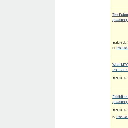
The Future
(Awaiting
Iniziato da:
in:
Discussi
What MTG
Rotation 
Iniziato da:
Exhibition
(Awaiting
Iniziato da:
in:
Discussi