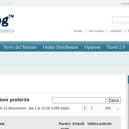
Turistico
home
|
chi siamo
|
contatti
|
News del Turismo
Online Distribution
Opinioni
Travel 2.0
oni preferite
 15 discussioni - dal 1 al 15 (di 3,085 totali)
1
2
…
206
→
one
Parteci
Articoli
Ultimo articolo