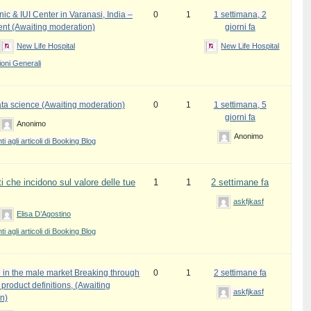
inic & IUI Center in Varanasi, India –
0
1
1 settimana, 2
ent (Awaiting moderation)
giorni fa
New Life Hospital
New Life Hospital
oni Generali
ata science (Awaiting moderation)
0
1
1 settimana, 5
giorni fa
Anonimo
Anonimo
 agli articoli di Booking Blog
i che incidono sul valore delle tue
1
1
2 settimane fa
askfjkasf
Elisa D’Agostino
 agli articoli di Booking Blog
 in the male market Breaking through
0
1
2 settimane fa
l product definitions, (Awaiting
askfjkasf
n)