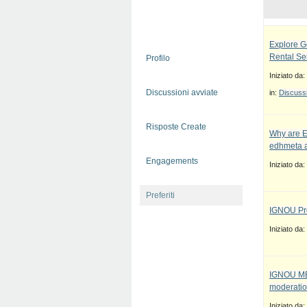
Explore G
Rental Se
Profilo
Iniziato da:
Discussioni avviate
in:
Discussi
Risposte Create
Why are E
edhmeta a
Engagements
Iniziato da:
Preferiti
IGNOU Pro
Iniziato da:
IGNOU MBA
moderatio
Iniziato da: