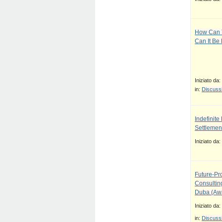
How Can T
Can It Be
Iniziato da:
in:
Discussi
Indefinit
Settlement
Iniziato da:
Future-Pr
Consulti
Duba (Awa
Iniziato da:
in:
Discussi