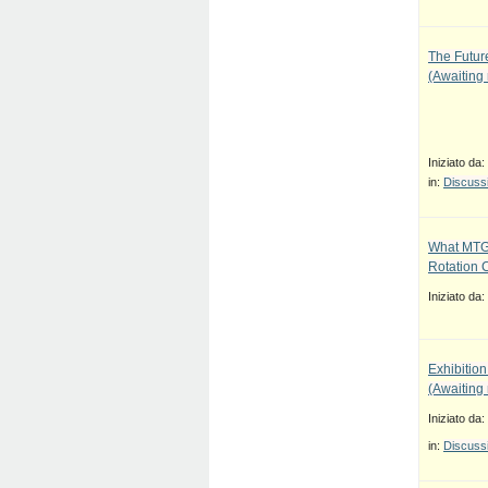
The Future
(Awaiting
Iniziato da:
in:
Discussi
What MTG
Rotation 
Iniziato da:
Exhibition
(Awaiting
Iniziato da:
in:
Discussi