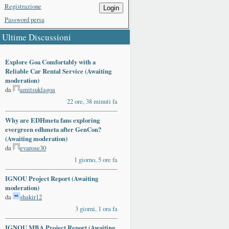
Registrazione
Login
Password persa
Ultime Discussioni
Explore Goa Comfortably with a
Reliable Car Rental Service (Awaiting
moderation)
da
amitsuklagoa
22 ore, 38 minuti fa
Why are EDHmeta fans exploring
evergreen edhmeta after GenCon?
(Awaiting moderation)
da
evarose30
1 giorno, 5 ore fa
IGNOU Project Report (Awaiting
moderation)
da
shakir12
3 giorni, 1 ora fa
IGNOU MBA Project Report (Awaiting