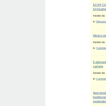
IUI IVF Cl
IUI treatm
Iniziato da:
in:
Discussi
What is d
Iniziato da:
in:
Commenti
6 element
camere
Iniziato da:
in:
Commenti
New trend
traditiona
moderatio