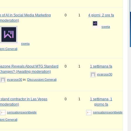
 of AI in Social Media Marketing
0
1
4 giorni, 2 ore fa
 moderation)
sweta
sweta
oni Generali
azone Reveals About MTG Standard
0
1
1 settimana fa
Changes? (Awaiting moderation)
evarose30
evarose30
in:
Discussioni Generali
 stand contractor in Las Vegas
0
1
1 settimana, 1
 moderation)
giorno fa
sensationsworldwide
sensationsworldwide
oni Generali