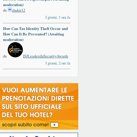
moderation)
da
shakir12
3 giorni, 1 ora fa
How Can Tax Identity Theft Occur and
ards
How Can It Be Prevented? (Awaiting
moderation)
da
ISJLeadersInSecurityAwards
3 giorni, 2 ore fa