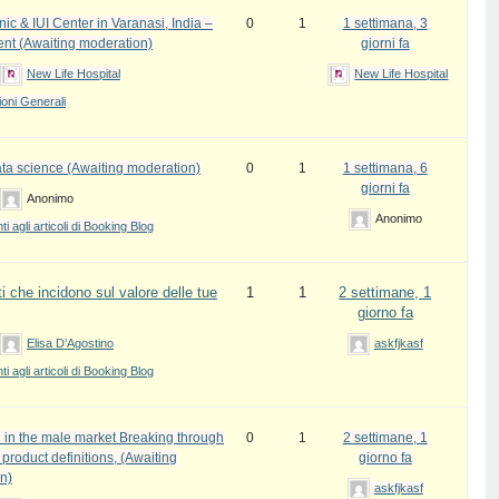
inic & IUI Center in Varanasi, India –
0
1
1 settimana, 3
ent (Awaiting moderation)
giorni fa
New Life Hospital
New Life Hospital
oni Generali
ata science (Awaiting moderation)
0
1
1 settimana, 6
giorni fa
Anonimo
Anonimo
 agli articoli di Booking Blog
i che incidono sul valore delle tue
1
1
2 settimane, 1
giorno fa
Elisa D’Agostino
askfjkasf
 agli articoli di Booking Blog
 in the male market Breaking through
0
1
2 settimane, 1
l product definitions, (Awaiting
giorno fa
n)
askfjkasf