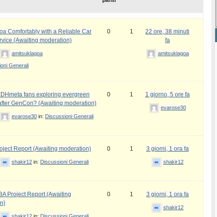
panti
oa Comfortably with a Reliable Car
0
1
22 ore, 38 minuti
rvice (Awaiting moderation)
fa
amitsuklagoa
amitsuklagoa
oni Generali
DHmeta fans exploring evergreen
0
1
1 giorno, 5 ore fa
fter GenCon? (Awaiting moderation)
evarose30
evarose30
in:
Discussioni Generali
ject Report (Awaiting moderation)
0
1
3 giorni, 1 ora fa
shakir12
in:
Discussioni Generali
shakir12
 Project Report (Awaiting
0
1
3 giorni, 1 ora fa
n)
shakir12
shakir12
in:
Discussioni Generali