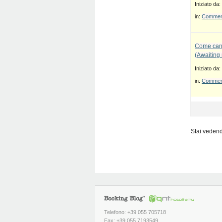
Iniziato da:
in:
Commenti
Come canc
(Awaiting
Iniziato da:
in:
Commenti
Stai vedendo
Telefono: +39 055 705718
Fax: +39 055 7193549