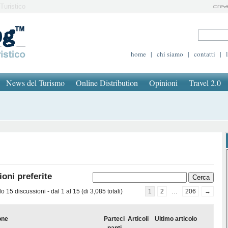
Turistico
home
|
chi siamo
|
contatti
|
News del Turismo
Online Distribution
Opinioni
Travel 2.0
oni preferite
 15 discussioni - dal 1 al 15 (di 3,085 totali)
1
2
…
206
→
one
Parteci
Articoli
Ultimo articolo