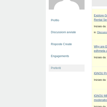
Explore G
Rental Se
Profilo
Iniziato da:
Discussioni avviate
in:
Discussi
Risposte Create
Why are E
edhmeta a
Engagements
Iniziato da:
Preferiti
IGNOU Pro
Iniziato da:
IGNOU MBA
moderatio
Iniziato da: