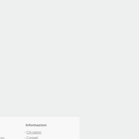
Informazioni
-
Chi siamo
sso
-
Contatti