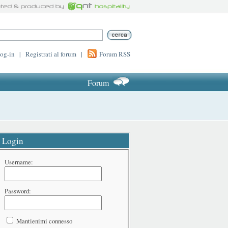
log-in
|
Registrati al forum
|
Forum RSS
Forum
Login
Username:
Password:
Mantienimi connesso