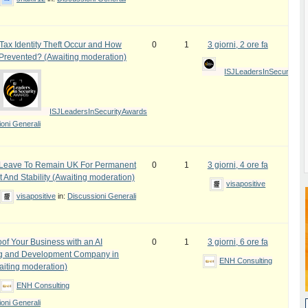
ax Identity Theft Occur and How
0
1
3 giorni, 2 ore fa
 Prevented? (Awaiting moderation)
ISJLeadersInSecurityAw
ISJLeadersInSecurityAwards
oni Generali
e Leave To Remain UK For Permanent
0
1
3 giorni, 4 ore fa
 And Stability (Awaiting moderation)
visapositive
visapositive
in:
Discussioni Generali
oof Your Business with an AI
0
1
3 giorni, 6 ore fa
ng and Development Company in
ENH Consulting
iting moderation)
ENH Consulting
oni Generali