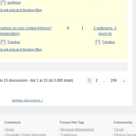
askfjkasf
 agli articoli di Booking Blog
ellare un volo United Airlines?
0
1
2 settimane, 2
 moderation)
giorni fa
Tripobuz
Tripobuz
 agli articoli di Booking Blog
 15 discussioni - dal 1 al 15 (di 3,085 totali)
1
2
…
206
→
pagina successiva
»
Contenuti
Forum Hot Tag
Community
-
Home
-
Revenue Managament
-
Forum
-
Hospitality Online Marketing
-
TripAdvisor
-
Effettua l'acce