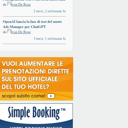
da
Ivan De Rose
2 mesi, 2 settimane fa
OpenAI lancia la fase di test del nuovo
Ads Manager per ChatGPT
da
Ivan De Rose
3 mesi, 1 settimana fa