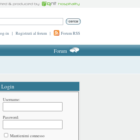
log-in
|
Registrati al forum
|
Forum RSS
Forum
Login
Username:
Password:
Mantienimi connesso