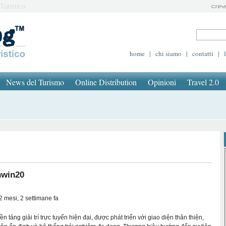
Turistico
home
|
chi siamo
|
contatti
|
News del Turismo
Online Distribution
Opinioni
Travel 2.0
nwin20
2 mesi, 2 settimane fa
ền tảng giải trí trực tuyến hiện đại, được phát triển với giao diện thân thiện,