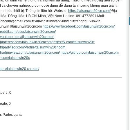
 cập ổn định và hệ thống trải nghiệm đa dạng. Thương hiệu hướng đến sự tiện
oạt và chuyên nghiệp, giúp người dùng dễ dàng tận hưởng không gian giải trí
n nhiều thiết bị. Thông tin liên hệ: Website:
https://taisunwin20.cn.com/
Địa
 Hòa, Đông Hòa, Hồ Chí Minh, Việt Nam Hotline: 0914772891 Mail:
0cncom@gmail.com #Sunwin #linkvaoSunwin #trangchuSunwin
unwin #taisunwin20cncom
https://www.facebook.com/taisunwin20cncom/
.reddit.com/user/taisunwin20cncom/
w.youtube.com/@taisunwin20cncom
.pinterest.com/taisunwin20cncom/
https://x.com/taisunwin20c
.tripadvisor.com/Profile/taisunwin20cncom
.tradingview.com/u/taisunwin20cncom/
https://github.com/taisunwin20cncom
ter.com/taisunwin20c
tps://taisunwin20.cn.com/
perti: 0
eate: 0
: Partecipante