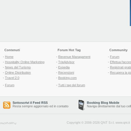
Contenuti
Forum Hot Tag
Community
-
Home
-
Revenue Managament
-
Forum
-
Hospitality Online Marketing
-
TripAdvisor
-
Effettua l'acce
-
News del Turismo
-
Expedia
-
Registrati grati
-
Online Distribution
-
Recensioni
-
Recupera la p
-
Travel 2.0
-
Booking.com
-
Forum
-
Tutti i tag del forum
Sottoscrivi il Feed RSS
Booking Blog Mobile
Resta sempre aggiornato ed in contatto
Naviga direttamente dal tuo cel
Copyright © 2006-2026 QNT S.r.l.
www.qnt.it