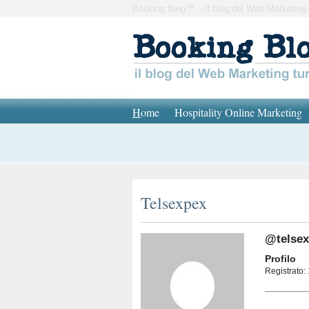
Booking Blog™ – Il blog del Web Marketing 
H
ome
Hospitality Online Marketing
Telsexpex
@telse
Profilo
Registrato: 