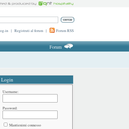
log-in
|
Registrati al forum
|
Forum RSS
Forum
Login
Username:
Password:
Mantienimi connesso