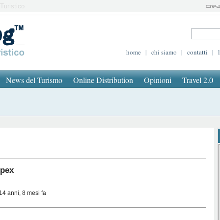
Turistico
home
|
chi siamo
|
contatti
|
News del Turismo
Online Distribution
Opinioni
Travel 2.0
xpex
14 anni, 8 mesi fa