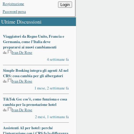
Registrazione
Login
Password persa
Ultime Discussioni
Viaggiatori da Regno Unito, Francia e
Germania, come l’Italia deve
prepararsi ai nuovi cambiamenti
da
Ivan De Rose
4 settimane fa
Simple Booking integra gli agenti AI nel
CRS: cosa cambia per gli albergatori
da
Ivan De Rose
1 mese, 2 settimane fa
TikTok Go: cos’è, come funziona e cosa
cambia per la prenotazione hotel
da
Ivan De Rose
2 mesi, 1 settimana fa
Assistenti AI per hotel: perché
l’integrazione con i CRS fa la differenza