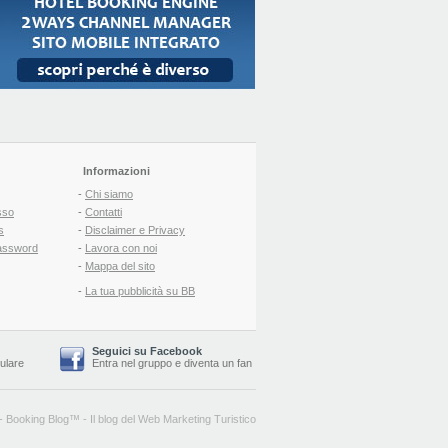
Informazioni
-
Chi siamo
sso
-
Contatti
s
-
Disclaimer e Privacy
assword
-
Lavora con noi
-
Mappa del sito
-
La tua pubblicità su BB
Seguici su Facebook
lulare
Entra nel gruppo
e
diventa un fan
-
Booking Blog
™ -
Il blog del Web Marketing Turistico