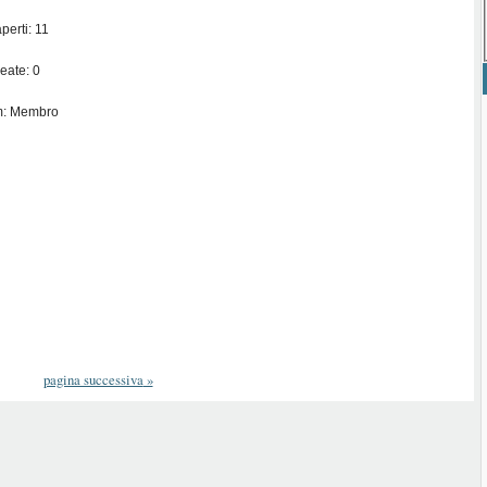
perti: 11
eate: 0
m: Membro
pagina successiva
»