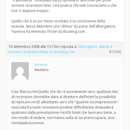
"fraudolente", effettuate dal proprietario dell’hotel per poter
scrivere recensioni false. Una pratica che tutti conosciamo e che
non ci stupisce troppo…
Quello che è un po’ meno scontato è la conclusione della
vicenda. Senza attendere una “difesa” da parte dell’albergatore,
Yiannios ha eliminato l’hotel da Booking.com.
10 Settembre 2008 alle 13:13
in risposta a:
Albergatori, attenti a
scrivere recensioni false su Booking.com
#17041
lorenzo
Membro
Ciao Marco,rnrnQuello che dici è sicuramente vero: qualsiasi sito
di recensioni dovrebbe dare al direttore dell’hotel la possibilità
di replicare.rnrnE’ altrettanto vero che “qualche incomprensione”
nascosta fra tante recensioni positive difficilmente dissuaderà
qualcuno dalla prenotazione.rnrnGli hotel che lavorano bene, a
mio modo di vedere, non hanno nulla di cui preoccuparsi, anzi…
rnrnSalutirnLorenzo