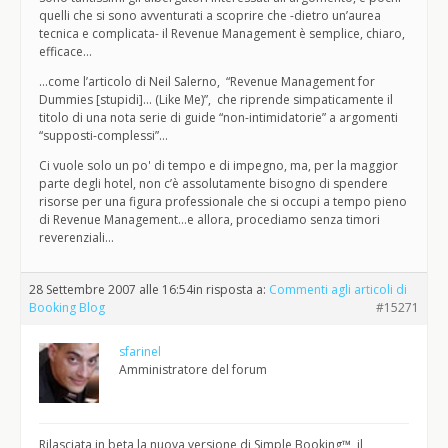
quelli che si sono avventurati a scoprire che -dietro un’aurea
tecnica e complicata- il Revenue Management è semplice, chiaro,
efficace…
…come l’articolo di Neil Salerno, “Revenue Management for
Dummies [stupidi]… (Like Me)”, che riprende simpaticamente il
titolo di una nota serie di guide “non-intimidatorie” a argomenti
“supposti-complessi”…
Ci vuole solo un po' di tempo e di impegno, ma, per la maggior
parte degli hotel, non c’è assolutamente bisogno di spendere
risorse per una figura professionale che si occupi a tempo pieno
di Revenue Management…e allora, procediamo senza timori
reverenziali…
28 Settembre 2007 alle 16:54
in risposta a:
Commenti agli articoli di
Booking Blog
#15271
sfarinel
Amministratore del forum
Rilasciata in beta la nuova versione di Simple Booking™, il