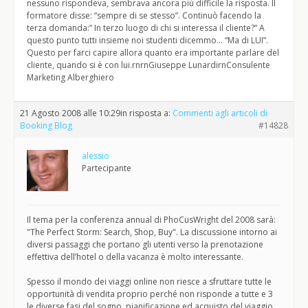
nessuno rispondeva, sembrava ancora più difficile la risposta. Il
formatore disse: “sempre di se stesso”. Continuò facendo la
terza domanda:” In terzo luogo di chi si interessa il cliente?” A
questo punto tutti insieme noi studenti dicemmo… “Ma di LUI”.
Questo per farci capire allora quanto era importante parlare del
cliente, quando si è con lui.rnrnGiuseppe LunardirnConsulente
Marketing Alberghiero
21 Agosto 2008 alle 10:29
in risposta a:
Commenti agli articoli di
Booking Blog
#14828
alessio
Partecipante
Il tema per la conferenza annual di PhoCusWright del 2008 sarà:
"The Perfect Storm: Search, Shop, Buy". La discussione intorno ai
diversi passaggi che portano gli utenti verso la prenotazione
effettiva dell’hotel o della vacanza è molto interessante.
Spesso il mondo dei viaggi online non riesce a sfruttare tutte le
opportunità di vendita proprio perché non risponde a tutte e 3
le diverse fasi del sogno, pianificazione ed acquisto del viaggio.