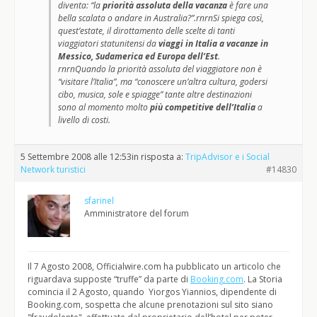
diventa: “la
priorità assoluta della vacanza
è fare una
bella scalata o andare in Australia?”.rnrnSi spiega così,
quest’estate, il dirottamento delle scelte di tanti
viaggiatori statunitensi da
viaggi in Italia a vacanze in
Messico, Sudamerica ed Europa dell’Est
.
rnrnQuando la priorità assoluta del viaggiatore non è
“visitare l’Italia”, ma “conoscere un’altra cultura, godersi
cibo, musica, sole e spiagge” tante altre destinazioni
sono al momento molto
più competitive dell’Italia
a
livello di costi.
5 Settembre 2008 alle 12:53
in risposta a:
TripAdvisor e i Social
Network turistici
#14830
sfarinel
Amministratore del forum
Il 7 Agosto 2008, Officialwire.com ha pubblicato un articolo che
riguardava supposte “truffe” da parte di
Booking.com
. La Storia
comincia il 2 Agosto, quando Yiorgos Yiannios, dipendente di
Booking.com, sospetta che alcune prenotazioni sul sito siano