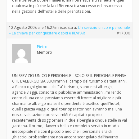
delle perfette buone maniere, ma non riesce a trasmettere quel
qualcosa in più che fa la differenza tra successo ed insuccesso
nella gestione dell’hotel e delle prenotazioni.
12 Agosto 2008 alle 16:27
in risposta a:
Un servizio unico e personale
– La chiave per conquistare ospiti e REVPAR
#17036
Pietro
Membro
UN SERVIZIO UNICO E PERSONALE – SOLO SE IL PERSONALE PENSA
CHE L’ALBERGO SIA SUO!rnrnNel campo del turismo da tanti anni,
a fianco ogni giorno a chi “fa” turismo, siano essi alberghi,
agenzie viaggi, consorzi o pubbliche amministazioni, mi rendo
conto di una cosa: possiamo essere di fronte al migliore e più
charmante albergo ma se il dipendente è asettico quell’hotel,
quell’agenzia viaggi o quel tour operator non avranno mai una
nostra valutazione positiva.rnMi è capitato proprio
recentemente di soggiornare in due alberghi a cinque stelle in val
gardena. Il primo, davvero bello e completo servito in modo
ineccepibile ma con il piccolo neo che il personale era di
ghiaccio, probabilmente non ancora scongelato dall’inverno