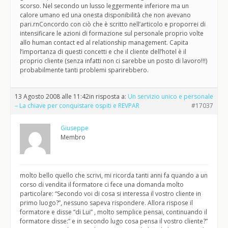
scorso. Nel secondo un lusso leggermente inferiore ma un
calore umano ed una onesta disponibilità che non avevano
pari.rnConcordo con ciò che è scritto nell’articolo e proporrei di
intensificare le azioni di formazione sul personale proprio volte
allo human contact ed al relationship management. Capita
l’importanza di questi concetti e che il cliente dell’hotel è il
proprio cliente (senza infatti non ci sarebbe un posto di lavoro!!!)
probabilmente tanti problemi sparirebbero.
13 Agosto 2008 alle 11:42
in risposta a:
Un servizio unico e personale
– La chiave per conquistare ospiti e REVPAR
#17037
Giuseppe
Membro
molto bello quello che scrivi, mi ricorda tanti anni fa quando a un
corso di vendita il formatore ci fece una domanda molto
particolare: “Secondo voi di cosa si interessa il vostro cliente in
primo luogo?”, nessuno sapeva rispondere. Allora rispose il
formatore e disse “di Lui” , molto semplice pensai, continuando il
formatore disse:” e in secondo lugo cosa pensa il vostro cliente?”