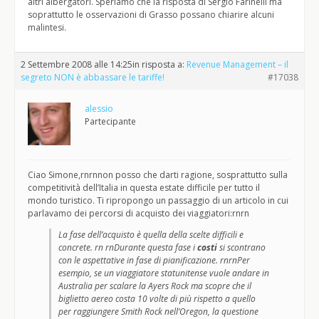
altri albergatori. Speriamo che la risposta di Sergio Farinelli ma
soprattutto le osservazioni di Grasso possano chiarire alcuni
malintesi.
2 Settembre 2008 alle 14:25
in risposta a:
Revenue Management – il
segreto NON è abbassare le tariffe!
#17038
alessio
Partecipante
Ciao Simone,rnrnnon posso che darti ragione, sosprattutto sulla
competitività dell’Italia in questa estate difficile per tutto il
mondo turistico. Ti ripropongo un passaggio di un articolo in cui
parlavamo dei percorsi di acquisto dei viaggiatori:rnrn
La fase dell’acquisto è quella della scelte difficili e
concrete. rn rnDurante questa fase i
costi
si scontrano
con le aspettative in fase di pianificazione. rnrnPer
esempio, se un viaggiatore statunitense vuole andare in
Australia per scalare la Ayers Rock ma scopre che il
biglietto aereo costa 10 volte di più rispetto a quello
per raggiungere Smith Rock nell’Oregon, la questione