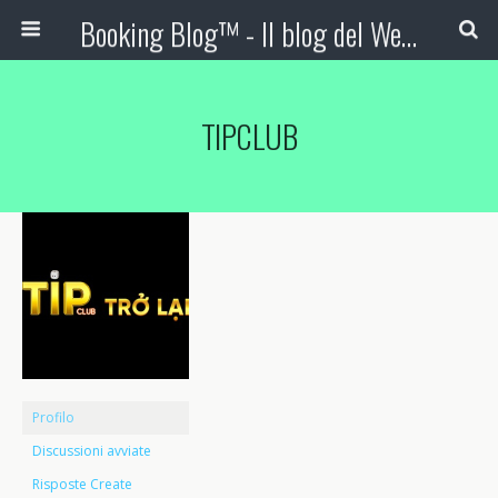
Booking Blog™ - Il blog del Web Marketing Turistico
TIPCLUB
Profilo
Discussioni avviate
Risposte Create