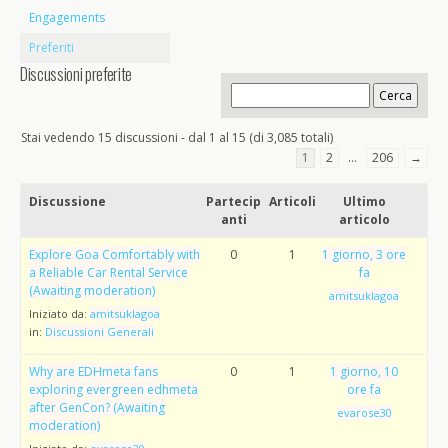
Engagements
Preferiti
Discussioni preferite
Stai vedendo 15 discussioni - dal 1 al 15 (di 3,085 totali)
1
2
…
206
→
Discussione
Partecip
Articoli
Ultimo
anti
articolo
Explore Goa Comfortably with
0
1
1 giorno, 3 ore
a Reliable Car Rental Service
fa
(Awaiting moderation)
amitsuklagoa
Iniziato da:
amitsuklagoa
in:
Discussioni Generali
Why are EDHmeta fans
0
1
1 giorno, 10
exploring evergreen edhmeta
ore fa
after GenCon? (Awaiting
evarose30
moderation)