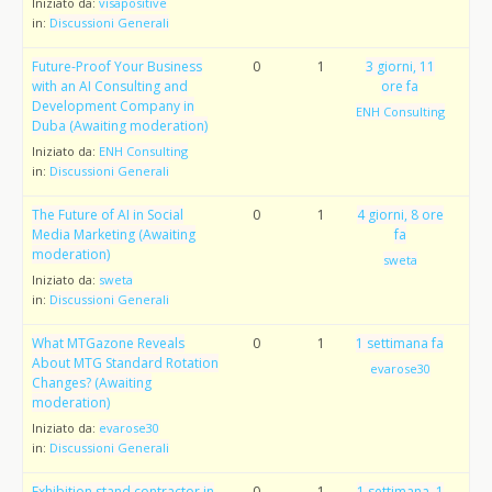
Iniziato da:
visapositive
in:
Discussioni Generali
Future-Proof Your Business
0
1
3 giorni, 11
with an AI Consulting and
ore fa
Development Company in
ENH Consulting
Duba (Awaiting moderation)
Iniziato da:
ENH Consulting
in:
Discussioni Generali
The Future of AI in Social
0
1
4 giorni, 8 ore
Media Marketing (Awaiting
fa
moderation)
sweta
Iniziato da:
sweta
in:
Discussioni Generali
What MTGazone Reveals
0
1
1 settimana fa
About MTG Standard Rotation
evarose30
Changes? (Awaiting
moderation)
Iniziato da:
evarose30
in:
Discussioni Generali
Exhibition stand contractor in
0
1
1 settimana, 1