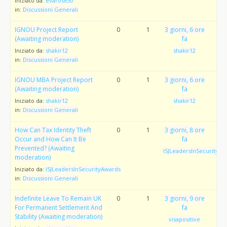
Iniziato da:
evarose30
in:
Discussioni Generali
IGNOU Project Report
0
1
3 giorni, 6 ore
(Awaiting moderation)
fa
Iniziato da:
shakir12
shakir12
in:
Discussioni Generali
IGNOU MBA Project Report
0
1
3 giorni, 6 ore
(Awaiting moderation)
fa
Iniziato da:
shakir12
shakir12
in:
Discussioni Generali
How Can Tax Identity Theft
0
1
3 giorni, 8 ore
Occur and How Can It Be
fa
Prevented? (Awaiting
ISJLeadersInSecurityAw
moderation)
Iniziato da:
ISJLeadersInSecurityAwards
in:
Discussioni Generali
Indefinite Leave To Remain UK
0
1
3 giorni, 9 ore
For Permanent Settlement And
fa
Stability (Awaiting moderation)
visapositive