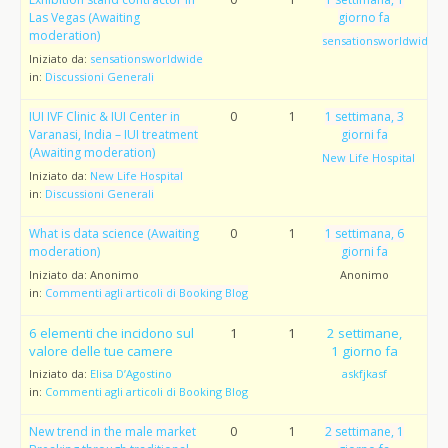
Las Vegas (Awaiting
giorno fa
moderation)
sensationsworldwide
Iniziato da:
sensationsworldwide
in:
Discussioni Generali
IUI IVF Clinic & IUI Center in
0
1
1 settimana, 3
Varanasi, India – IUI treatment
giorni fa
(Awaiting moderation)
New Life Hospital
Iniziato da:
New Life Hospital
in:
Discussioni Generali
What is data science (Awaiting
0
1
1 settimana, 6
moderation)
giorni fa
Iniziato da:
Anonimo
Anonimo
in:
Commenti agli articoli di Booking Blog
6 elementi che incidono sul
1
1
2 settimane,
valore delle tue camere
1 giorno fa
Iniziato da:
Elisa D’Agostino
askfjkasf
in:
Commenti agli articoli di Booking Blog
New trend in the male market
0
1
2 settimane, 1