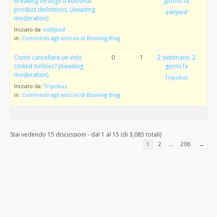
Breaking through traditional
giorno fa
product definitions, (Awaiting
askfjkasf
moderation)
Iniziato da:
askfjkasf
in:
Commenti agli articoli di Booking Blog
Come cancellare un volo
0
1
2 settimane, 2
United Airlines? (Awaiting
giorni fa
moderation)
Tripobuz
Iniziato da:
Tripobuz
in:
Commenti agli articoli di Booking Blog
Stai vedendo 15 discussioni - dal 1 al 15 (di 3,085 totali)
1
2
…
206
→