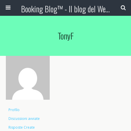
Booking Blog™ - Il blog del Web Marketing Turistico
TonyF
Profilo
Discussioni avviate
Risposte Create